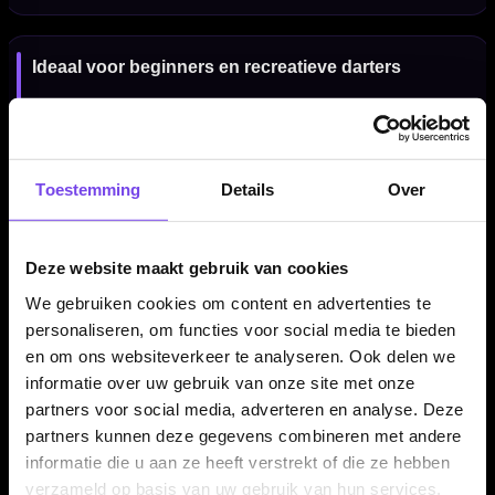
Ideaal voor beginners en recreatieve darters
De Unicorn Cameron Menzies Brass is een sterke keuze voor
spelers die een betaalbare steeltip dart zoeken met een
professionele spelerlook. De combinatie van brass, V-cuts en
front weighted balans maakt deze set toegankelijk en
Toestemming
Details
Over
comfortabel speelbaar.
Deze website maakt gebruik van cookies
Verkrijgbaar in 21 en 23 gram
We gebruiken cookies om content en advertenties te
personaliseren, om functies voor social media te bieden
De Unicorn Cameron Menzies Brass dartpijlen zijn
en om ons websiteverkeer te analyseren. Ook delen we
verkrijgbaar in 21 en 23 gram. De 21 gram variant heeft een
informatie over uw gebruik van onze site met onze
barrel lengte van 53.00 mm en een barrel width van 8.30 mm.
partners voor social media, adverteren en analyse. Deze
De 23 gram variant heeft een barrel lengte van 54.00 mm en
partners kunnen deze gegevens combineren met andere
een barrel width van 8.70 mm.
informatie die u aan ze heeft verstrekt of die ze hebben
verzameld op basis van uw gebruik van hun services.