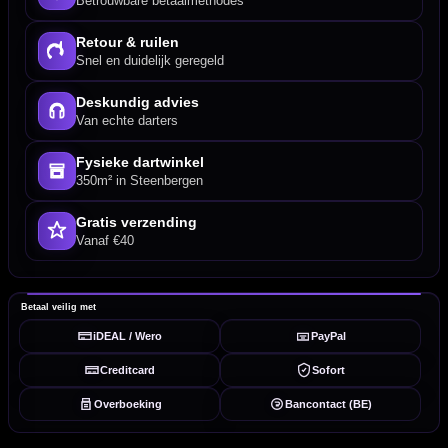
Betrouwbare betaalmethodes
Retour & ruilen
Snel en duidelijk geregeld
Deskundig advies
Van echte darters
Fysieke dartwinkel
350m² in Steenbergen
Gratis verzending
Vanaf €40
Betaal veilig met
iDEAL / Wero
PayPal
Creditcard
Sofort
Overboeking
Bancontact (BE)