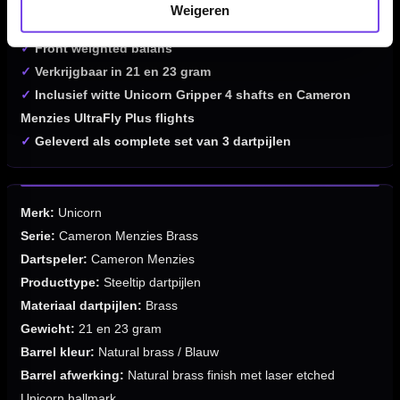
✓
Small V-cuts in het midden en aan de achterkant
Weigeren
✓
Gripniveau 3/5 over de barrel
✓
Front weighted balans
✓
Verkrijgbaar in 21 en 23 gram
✓
Inclusief witte Unicorn Gripper 4 shafts en Cameron
Menzies UltraFly Plus flights
✓
Geleverd als complete set van 3 dartpijlen
Merk:
Unicorn
Serie:
Cameron Menzies Brass
Dartspeler:
Cameron Menzies
Producttype:
Steeltip dartpijlen
Materiaal dartpijlen:
Brass
Gewicht:
21 en 23 gram
Barrel kleur:
Natural brass / Blauw
Barrel afwerking:
Natural brass finish met laser etched
Unicorn hallmark