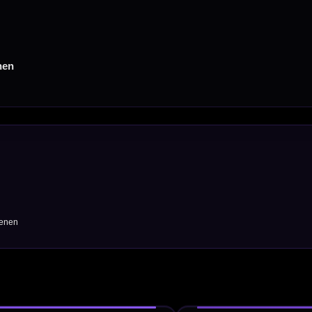
Dart Shirts & Kleding
Mobiele Dartbaan
Complete Sets
Scoreborden
Personaliseren
Dart Accessoires
Surrounds
betalen
Retour & ruilen
bare betaalmethodes
Snel en duidelijk geregeld
e dartwinkel
Gratis verzending
n Steenbergen
Vanaf €40