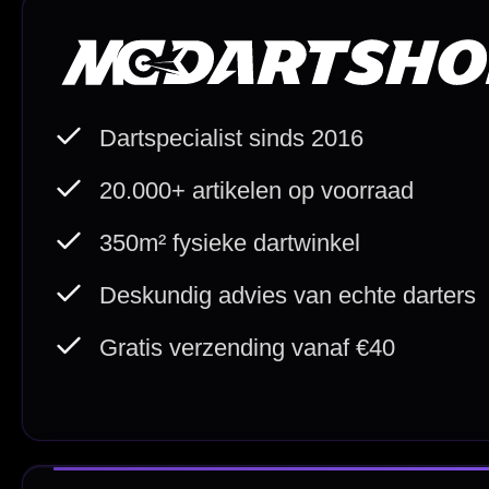
Betaal veilig met
iDEAL / Wero
Sofort
Webwink
is
9.3/10
Copyright © 2016-2026 Mcdartshop.n