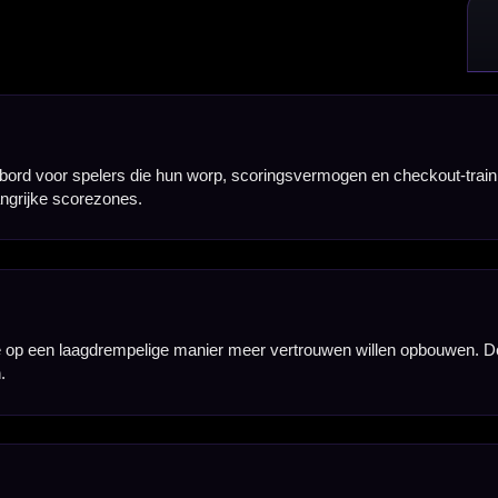
rtbord. Hierdoor kun je makkelijker oefenen op scoring, groepering en het dichter bij elkaar plaat
 oefenen bouw je vertrouwen op en kun je werken aan een constantere worp richting de belangrijks
icht oefenen op bull-routes, checkouts en controle in het midden van het bord.
render aan. Dit maakt het bord geschikt voor spelers die hun techniek willen verbeteren zonder dir