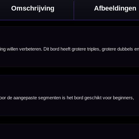
sen van je darts.
te uitgooivakken.
ect op het smalle