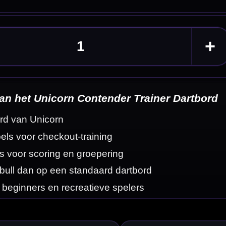
artbord
eldingen
tere dubbels en een
 beginners,