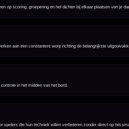
re leercurve en
 niveaus.
ent.
rijdbord.
eatie en gerichte