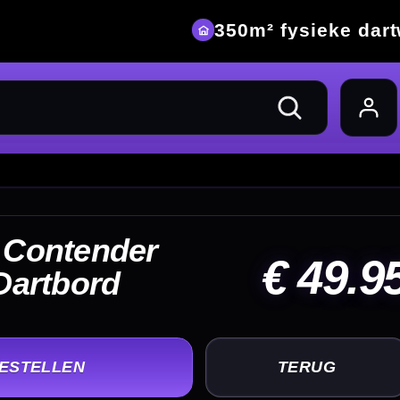
eke dartwinkel
49.95
UG
+