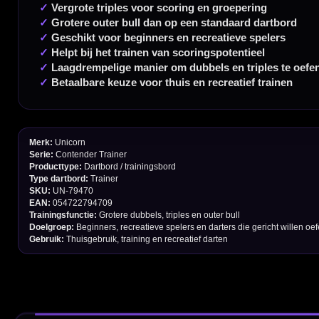
Garantie en Klachten
Betaalmogelijkheden
Order Verwerking
Bedrijfsgegevens
Afstand & Hoogte
Spelregels Darten
Cadeaubonnen
Direct verzonden
Veilig 
20.000+ op voorraad
Betrouw
Deskundig advies
Fysiek
Van echte darters
350m² i