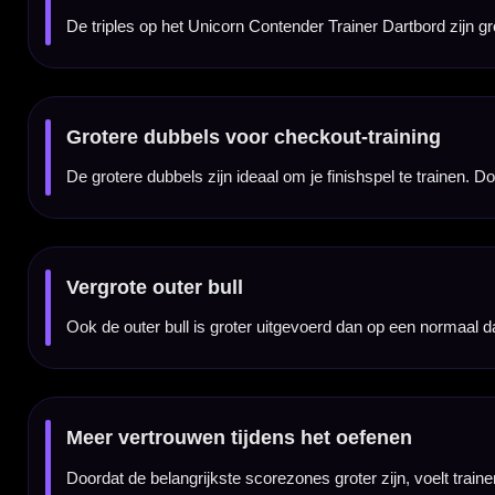
Geschikt voor beginners
Het Unicorn Contender Trainer Dartbord is vooral interessant voor beginnende darters
maken oefensessies leuker.
Ook leuk voor recreatief gebruik
Naast training is dit bord ook leuk voor recreatieve dartavonden. Omdat de scorevakken 
Oefenen op groepering
De vergrote triples helpen bij het trainen van groepering. Door vaker in dezelfde zone t
Betaalbaar trainingsbord
De Unicorn Contender Trainer is een betaalbare manier om afwisseling toe te voegen aan je
Voor spelers die doelgericht willen verbeteren
Dit trainer dartbord is geschikt voor darters die hun scoringspotentieel, dubbels en bull