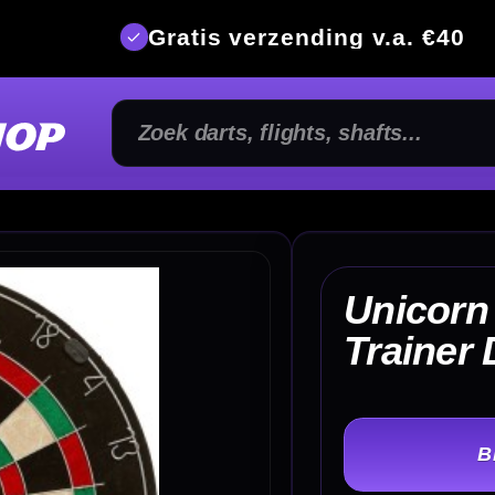
is verzending v.a. €40
350m² fysi
Unicorn Contender
€ 
Trainer Dartbord
TER
-