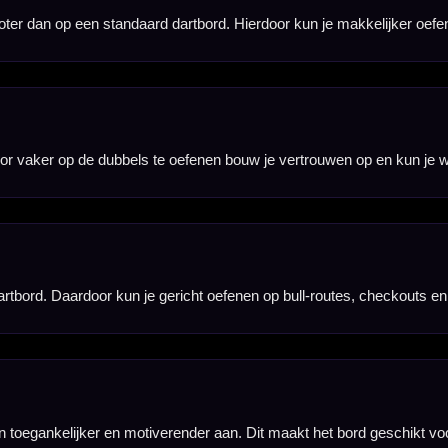
 die willen wennen aan mikken, gooien en scoren. De vergrote segmenten zorgen voor een zachte
ruimer zijn, kunnen spelers sneller succes ervaren en blijft het spel toegankelijk voor meerdere
e mikken leer je je worp beter herhalen en krijg je meer gevoel voor richting, hoogte en loslaatmom
 darttraining. Het bord is vooral bedoeld als trainings- en recreatiebord, niet als officieel wedst
-training op een toegankelijke manier willen verbeteren. Een handige keuze voor thuisgebruik, recr