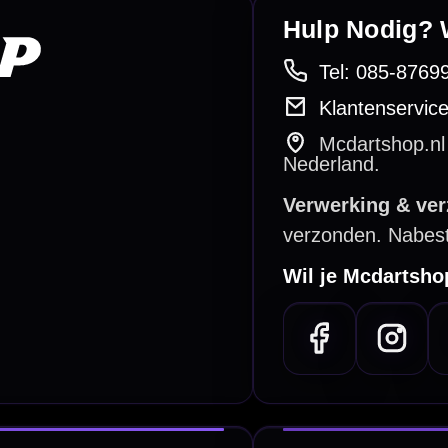
PayPal
Creditcard
Overboeking
Bancontact (BE)
De waardering bij
el Keurmerk Klantbeoordelingen
⭐⭐⭐⭐⭐
gebaseerd op
5641 reviews
.
l | KvK 66339332 |
Algemene voorwaarden
|
Privacy
|
Cookies
powered