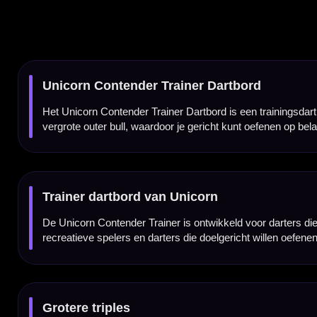
Grotere triples
De triples op het Unicorn Contender Trainer Dartbord zijn groter dan op een standaard da
Grotere dubbels voor checkout-training
De grotere dubbels zijn ideaal om je finishspel te trainen. Door vaker op de dubbels te
Vergrote outer bull
Ook de outer bull is groter uitgevoerd dan op een normaal dartbord. Daardoor kun je ger
Meer vertrouwen tijdens het oefenen
Doordat de belangrijkste scorezones groter zijn, voelt trainen toegankelijker en motive
wedstrijdformaat te hoeven trainen.