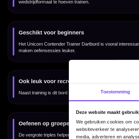
oefensessies.
Kenmerken van het Unicorn Contender Trainer Dartbord
✓
Trainer dartbord van Unicorn
✓
Vergrote dubbels voor checkout-training
✓
Vergrote triples voor scoring en groepering
✓
Grotere outer bull dan op een standaard dartbord
✓
Geschikt voor beginners en recreatieve spelers
✓
Helpt bij het trainen van scoringspotentieel
✓
Laagdrempelige manier om dubbels en triples te oefenen
✓
Betaalbare keuze voor thuis en recreatief trainen
Merk:
Unicorn
Serie:
Contender Trainer
Toestemming
Producttype:
Dartbord / trainingsbord
Type dartbord:
Trainer
SKU:
UN-79470
EAN:
054722794709
Trainingsfunctie:
Grotere dubbels, triples en outer bull
Doelgroep:
Beginners, recreatieve spelers en darters die gericht willen oefenen
Deze website maakt gebruik
Gebruik:
Thuisgebruik, training en recreatief darten
We gebruiken cookies om cont
websiteverkeer te analyseren
media, adverteren en analys