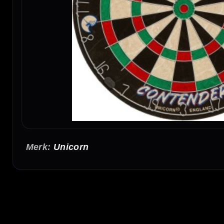
Unicorn
Unicorn Contender Trainer Dartbord
Het Unicorn Contender Trainer Dartbord is een trainingsdartbord voor spelers die hun wo
vergrote outer bull, waardoor je gericht kunt oefenen op belangrijke scorezones.
Trainer dartbord van Unicorn
De Unicorn Contender Trainer is ontwikkeld voor darters die op een laagdrempelige m
recreatieve spelers en darters die doelgericht willen oefenen.