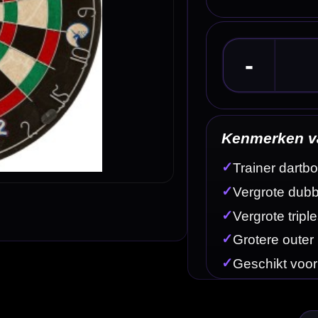
Kenmerken van het Unicorn Contender Trainer D
✓
Trainer dartbord van Unicorn
✓
Vergrote dubbels voor checkout-training
✓
Vergrote triples voor scoring en groepering
✓
Grotere outer bull dan op een standaard dartbord
✓
Geschikt voor beginners en recreatieve spelers
Omschrijving
Afbe
rp, scoringsvermogen en checkout-training willen verbeteren. Dit bord heeft grotere triples, gro
anier meer vertrouwen willen opbouwen. Door de aangepaste segmenten is het bord geschikt voor