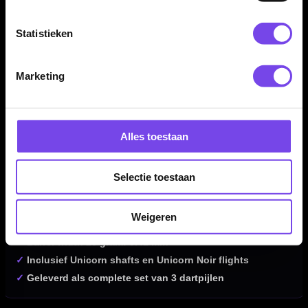
✓
Gemaakt van brass
✓
Roze rubberised coating voor extra gripgevoel
Statistieken
✓
Ring grip voor betrouwbare houvast
✓
Comfortabele grip voor beginnende en recreatieve
Marketing
darters
✓
Geschikt voor meerdere gripposities
✓
Ideaal als eerste dartset
✓
Verkrijgbaar in 22, 24 en 26 gram
Alles toestaan
✓
Barrel lengte 22 gram: 55.00 mm
✓
Barrel width 22 gram: 8.45 mm
Selectie toestaan
✓
Barrel lengte 24 gram: 53.50 mm
✓
Barrel width 24 gram: 8.94 mm
Weigeren
✓
Barrel lengte 26 gram: 52.48 mm
✓
Barrel width 26 gram: 9.41 mm
✓
Inclusief Unicorn shafts en Unicorn Noir flights
✓
Geleverd als complete set van 3 dartpijlen