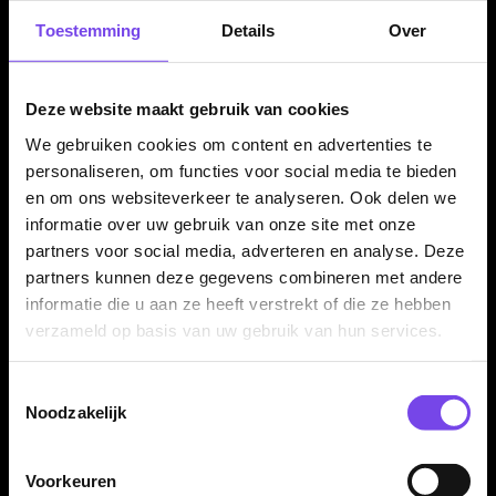
mm. De 24 gram variant heeft een barrel lengte van 53.50
Toestemming
Details
Over
mm en een barrel width van 8.94 mm. De 26 gram variant
heeft een barrel lengte van 52.48 mm en een barrel width van
9.41 mm.
Deze website maakt gebruik van cookies
We gebruiken cookies om content en advertenties te
personaliseren, om functies voor social media te bieden
Compleet geleverd met shafts en Unicorn Noir
flights
en om ons websiteverkeer te analyseren. Ook delen we
informatie over uw gebruik van onze site met onze
De Unicorn Core Plus Rubberised Brass Pink dartpijlen
partners voor social media, adverteren en analyse. Deze
worden geleverd als complete set van drie dartpijlen, inclusief
partners kunnen deze gegevens combineren met andere
Unicorn shafts en Unicorn Noir flights. Daardoor kun je direct
informatie die u aan ze heeft verstrekt of die ze hebben
spelen met een complete Unicorn Core Plus Rubberised Pink
verzameld op basis van uw gebruik van hun services.
setup.
Toestemmingsselectie
Noodzakelijk
Kenmerken van de Unicorn Core Plus Rubberised Brass
Pink Dartpijlen
Voorkeuren
✓
Steeltip darts uit de Unicorn Core Brass-serie