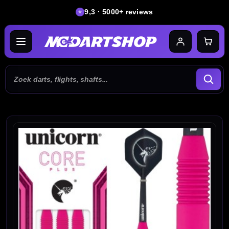
9,3 · 5000+ reviews