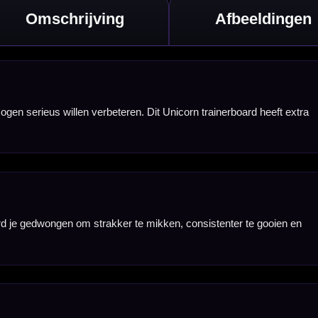
ningen relatief
t-training.
onele uitstraling