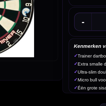
Kenmerken van het Unicorn Eclipse HD Trainer 
✓
Trainer dartbord van Unicorn
✓
Extra smalle dubbels en triples
✓
Ultra-slim doubles en trebles voor precisietraining
✓
Micro bull voor extra uitdaging
✓
Één grote sisalplaat zonder segmentscheidingen
Omschrijving
Afbe
nauwkeurigheid, controle en scorend vermogen serieus willen verbeteren. Dit Unicorn trainerboard
aard dartbord.
op precisie. Door de kleinere doelzones word je gedwongen om strakker te mikken, consistenter t