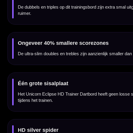
Micro bull voor extra uitdaging
Naast de smallere dubbels en triples heeft dit trainingsbord ook een micro bull. Dit ma
Digitale cijferring
De goed leesbare digitale cijferring zorgt voor een modern en overzichtelijk scorebeeld. 
Voor serieuze precisietraining
Dit dartbord is vooral geschikt voor darters die hun niveau willen verhogen door te traine
hogere moeilijkheid.
Ideaal naast een standaard dartbord
De Unicorn Eclipse HD Trainer is ideaal als extra trainingsbord naast een normaal wedst
doelzones direct te voelen.
Bristle Board Bracket inbegrepen