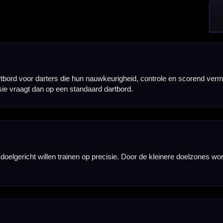
nen op dit bord uitdagender aan en wordt een normaal dartbord tijdens wedstrijden of reguliere trai
rd. Hierdoor train je op nauwkeurigheid, herhaalbaarheid en controle, vooral bij scoring en checkou
rote sisalplaat. Dit geeft het bord een strak speeloppervlak en zorgt voor een rustige, professi
helpt om de trainingszones strak te scheiden en geeft het bord de herkenbare Eclipse HD-look.