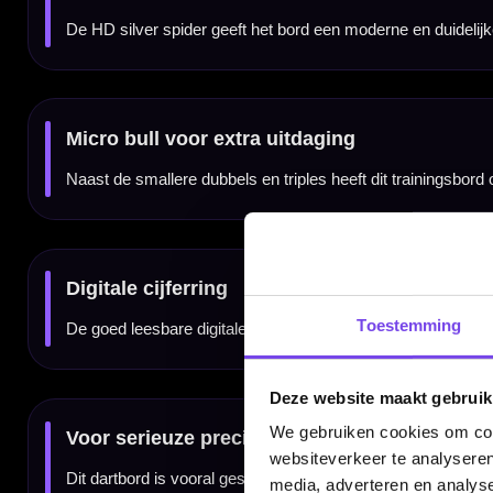
Het Unicorn Eclipse HD Trainer Dartbord wordt geleverd met een Bristle Board Bracket. 
Voor thuis, training en clubgebruik
Dit trainer dartbord is geschikt voor thuisgebruik, fanatieke training en clubomgevinge
precisie.
Voor spelers die kleinere targets willen trainen
Het Unicorn Eclipse HD Trainer Dartbord is vooral geschikt voor spelers die hun dubbels, 
op moeilijkere scorezones.
Toestemming
Kenmerken van het Unicorn Eclipse HD Trainer Dartbord
✓
Trainer dartbord van Unicorn
Deze website maakt gebruik
✓
Extra smalle dubbels en triples
✓
Ultra-slim doubles en trebles voor precisietraining
We gebruiken cookies om cont
✓
Micro bull voor extra uitdaging
✓
Één grote sisalplaat zonder segmentscheidingen
websiteverkeer te analyseren
✓
HD silver spider
✓
Goed leesbare digitale cijferring
media, adverteren en analys