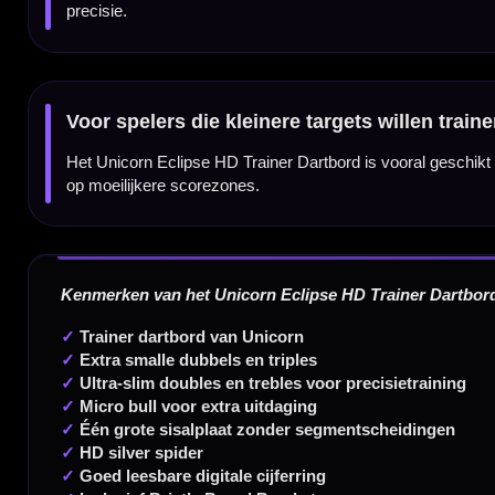
Deskundig advies van echte darters
Gratis verzending vanaf €40
Handige links
Contact
Verzendingen
Retouren en Ruilen
Garantie en Klachten
Betaalmogelijkheden
Order Verwerking
Bedrijfsgegevens