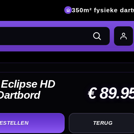
eke dartwinkel
89.95
UG
+