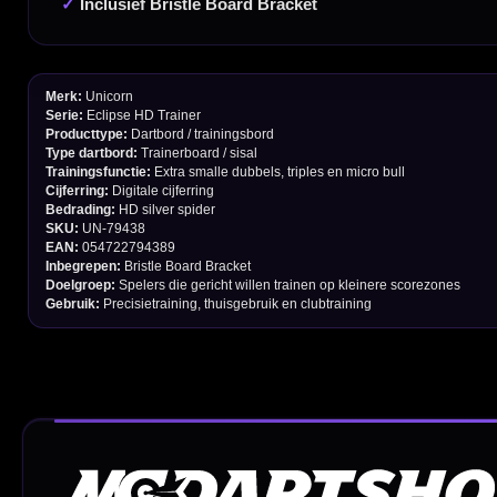
Afstand & Hoogte
Spelregels Darten
Cadeaubonnen
Direct verzonden
Veilig 
20.000+ op voorraad
Betrouw
Deskundig advies
Fysiek
Van echte darters
350m² i
Betaal veilig met
iDEAL / Wero
Sofort