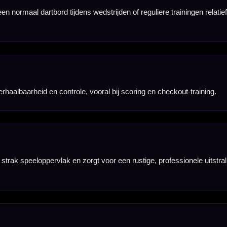
 bord.
ontrole onder
 verschil in