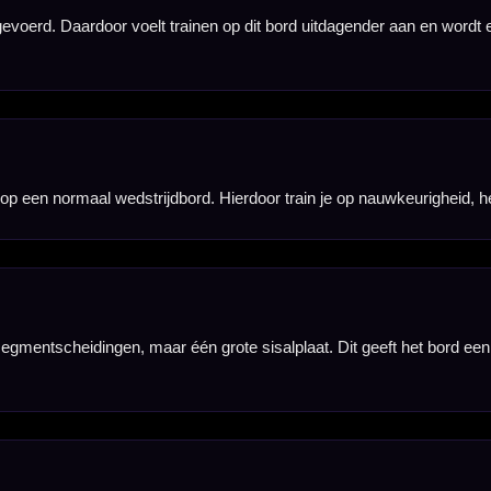
akt bull-training extra uitdagend en helpt spelers om nog scherper te mikken op het midden van het
Daardoor blijft het bord duidelijk afleesbaar tijdens lange trainingssessies en gerichte oefeningen.
n op kleinere targets. Door regelmatig op dit bord te spelen, train je je focus, worpherhaling en c
rijdbord. Gebruik dit bord voor precisietraining en stap daarna over op een standaard bord om het