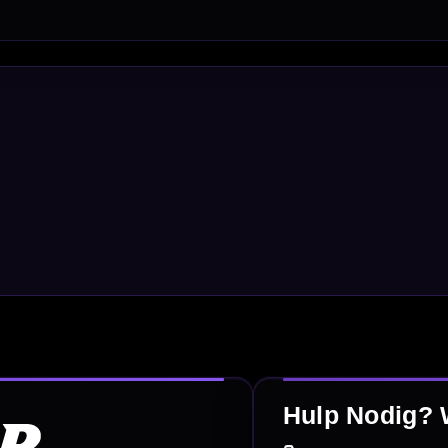
Personaliseren
Dart Accessoires
Surrounds
betalen
Retour & ruilen
bare betaalmethodes
Snel en duidelijk geregeld
e dartwinkel
Gratis verzending
n Steenbergen
Vanaf €40
PayPal
Creditcard
Overboeking
Bancontact (BE)