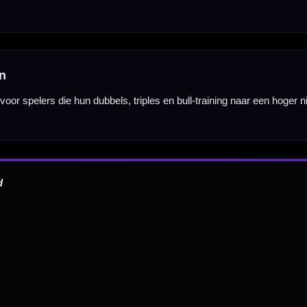
Wil je Mcdartshop.nl volgen?
Categorieën
Dartpijlen
Dartborden
Soft Tip Darts
Dart Shirts & Kleding
Mobiele Dartbaan
Complete Sets
Scoreborden