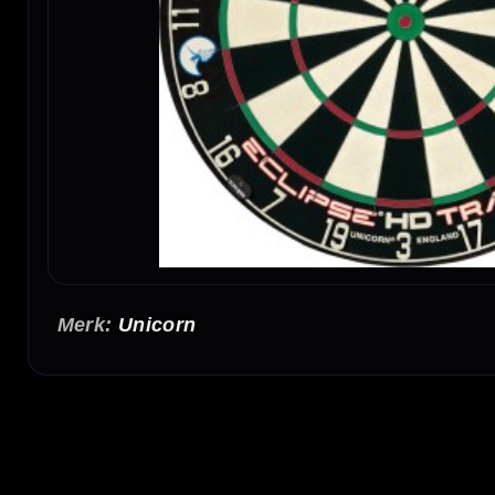
Unicorn
Unicorn Eclipse HD Trainer Dartbord
Het Unicorn Eclipse HD Trainer Dartbord is een trainingsdartbord voor darters die hun 
smalle dubbels en triples, waardoor iedere worp meer precisie vraagt dan op een stand
Trainer dartbord van Unicorn
De Unicorn Eclipse HD Trainer is gemaakt voor spelers die doelgericht willen trainen 
bewuster te trainen op dubbels, triples en de bull.