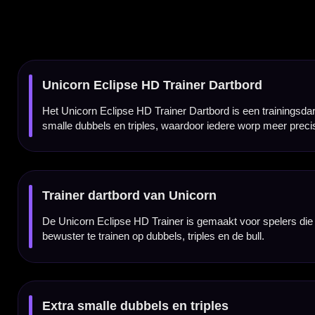
Extra smalle dubbels en triples
De dubbels en triples op dit trainingsbord zijn extra smal uitgevoerd. Daardoor voelt trai
ruimer.
Ongeveer 40% smallere scorezones
De ultra-slim doubles en trebles zijn aanzienlijk smaller dan op een normaal wedstrijdbo
Één grote sisalplaat
Het Unicorn Eclipse HD Trainer Dartbord heeft geen losse segmentscheidingen, maar één g
tijdens het trainen.
HD silver spider
De HD silver spider geeft het bord een moderne en duidelijke afwerking. De bedrading 