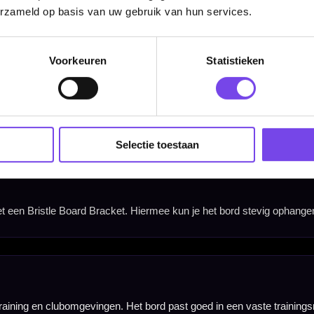
erzameld op basis van uw gebruik van hun services.
Voorkeuren
Statistieken
Selectie toestaan
Hulp Nodig? Wij helpen graag!
Tel: 085-8769938
Klantenservice@mcdartshop.nl
Mcdartshop.nl Graaf Hendrikstraat 5A1, 4651TB Stee
Nederland.
Verwerking & verzending:
Op voorraad: direct verwerkt 
verzonden. Nabestelling: afhankelijk van leverancier.