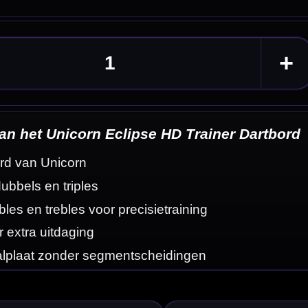
Dartbord
eldingen
 heeft extra
e gooien en