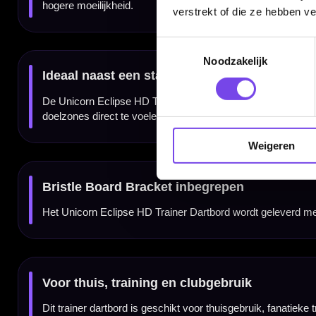
✓
Inclusief Bristle Board Bracket
verstrekt of die ze hebben v
Toestemmingsselectie
Merk:
Unicorn
Serie:
Eclipse HD Trainer
Noodzakelijk
Producttype:
Dartbord / trainingsbord
Type dartbord:
Trainerboard / sisal
Trainingsfunctie:
Extra smalle dubbels, triples en micro bull
Cijferring:
Digitale cijferring
Bedrading:
HD silver spider
SKU:
UN-79438
EAN:
054722794389
Inbegrepen:
Bristle Board Bracket
Doelgroep:
Spelers die gericht willen trainen op kleinere scorezones
Gebruik:
Precisietraining, thuisgebruik en clubtraining
Weigeren
Dartspecialist sinds 2016
20.000+ artikelen op voorraad
350m² fysieke dartwinkel