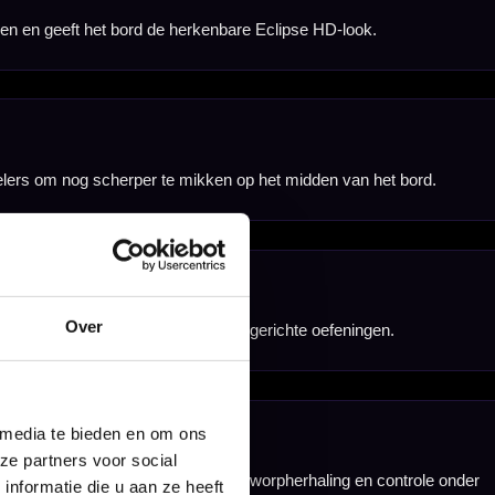
ubopstelling.
erken aan hun
wust willen trainen
Over
 media te bieden en om ons
ze partners voor social
nformatie die u aan ze heeft