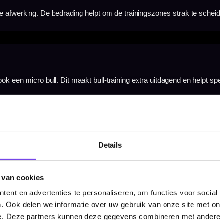
Hiermee kun je het bord stevig ophangen en snel gebruiken in je dartkamer, trainingsruimte of cl
n. Het bord past goed in een vaste trainingsruimte of dartkamer waar spelers doelgericht willen w
triples en bull-training naar een hoger niveau willen tillen. Een sterke keuze voor darters die be
Details
 van cookies
ent en advertenties te personaliseren, om functies voor social
. Ook delen we informatie over uw gebruik van onze site met on
e. Deze partners kunnen deze gegevens combineren met andere i