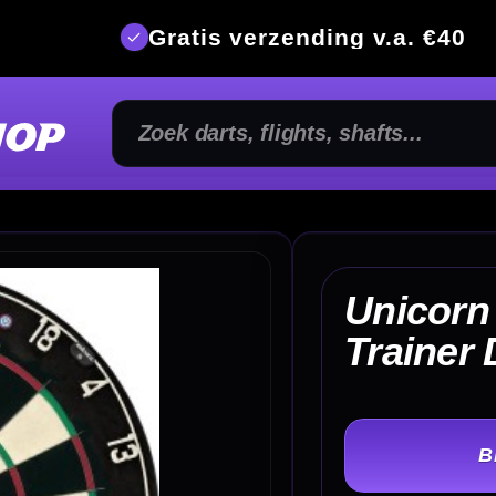
is verzending v.a. €40
350m² fysi
Unicorn Eclipse HD
€ 
Trainer Dartbord
TER
-