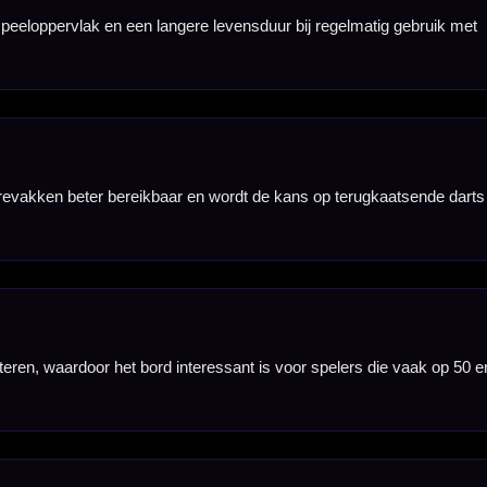
ngrijkste
male uit hun
er over het sisal.