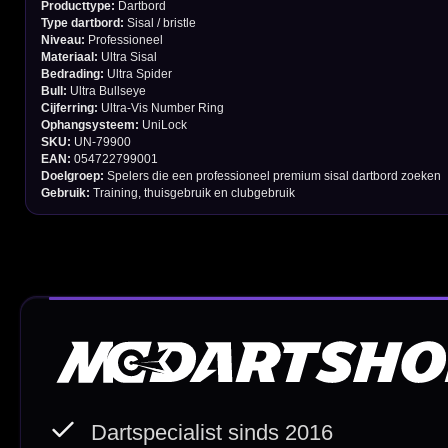
Cadeaubonnen
Direct verzonden
Veilig 
20.000+ op voorraad
Betrouw
Deskundig advies
Fysiek
Van echte darters
350m² i
Betaal veilig met
iDEAL / Wero
Sofort
Webwink
is
9.3/10