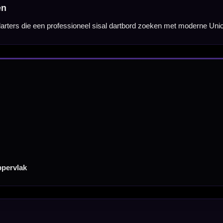
Categorieën
Dartpijlen
Dartborden
Soft Tip Darts
Dart Shirts & Kleding
Mobiele Dartbaan
Complete Sets
Scoreborden
Personaliseren
Dart Accessoires