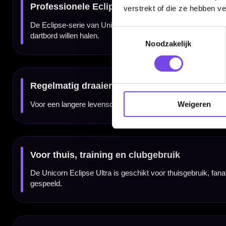
Producttype:
Dartbord
verstrekt of die ze hebben v
Type dartbord:
Sisal / bristle
Niveau:
Professioneel
Materiaal:
Ultra Sisal
Bedrading:
Ultra Spider
Toestemmingsselectie
Bull:
Ultra Bullseye
Cijferring:
Ultra-Vis Number Ring
Noodzakelijk
Ophangsysteem:
UniLock
SKU:
UN-79900
EAN:
054722799001
Doelgroep:
Spelers die een professioneel premium sisal dartbord zoeken
Gebruik:
Training, thuisgebruik en clubgebruik
Weigeren
Dartspecialist sinds 2016
20.000+ artikelen op voorraad
350m² fysieke dartwinkel
Deskundig advies van echte darters
Gratis verzending vanaf €40