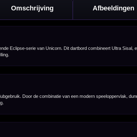
g gebruik met
atsende darts in
ie vaak op 50 en 25
rtopstelling.