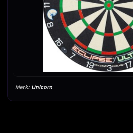
Unicorn
Unicorn Eclipse Ultra Dartbord
Het Unicorn Eclipse Ultra dartbord is een professioneel sisal dartbord voor spelers di
Ultra Spider, Ultra Bullseye, Ultra-Vis Number Ring en het UniLock ophangsysteem voor
Professioneel dartbord van Unicorn
De Unicorn Eclipse Ultra is gemaakt voor darters die een professioneel dartbord zoeke
bedrading en een stabiel ophangsysteem is dit een sterke keuze voor spelers die veel