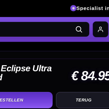
ialist in darts
84.95
UG
+