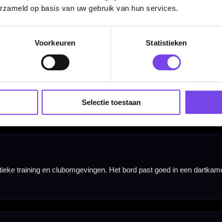
erzameld op basis van uw gebruik van hun services.
Voorkeuren
Statistieken
Selectie toestaan
Hulp Nodig? Wij helpen graag!
Tel: 085-8769938
Klantenservice@mcdartshop.nl
Mcdartshop.nl Graaf Hendrikstraat 5A1, 4651TB Stee
Nederland.
Verwerking & verzending:
Op voorraad: direct verwerkt 
verzonden. Nabestelling: afhankelijk van leverancier.
Wil je Mcdartshop.nl volgen?