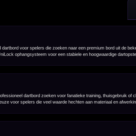
 is ontwikkeld voor beter herstel van het speeloppervlak en een langere levensduur bij regelmati
ebles. Hierdoor blijven de belangrijke scorevakken beter bereikbaar en wordt de kans op terugka
e hitratio op de bull en single bull te verbeteren, waardoor het bord interessant is voor spelers d
ijfers zijn goed zichtbaar, waardoor het bord een strakke en moderne uitstraling krijgt in iedere da