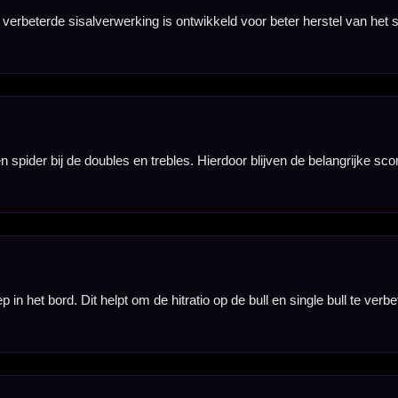
houden. Dit voorkomt wiebelen tijdens het spelen en maakt het bord geschikt voor verschillende
rbeterde bullseye is de Unicorn Eclipse Ultra gemaakt om bounce-outs te verminderen en de bela
en de dartsport. De Eclipse Ultra is ontwikkeld als premium uitvoering voor spelers die het maxi
 de cijferring te verplaatsen en het bord een paar segmenten te draaien, verdeel je de slijtage bet