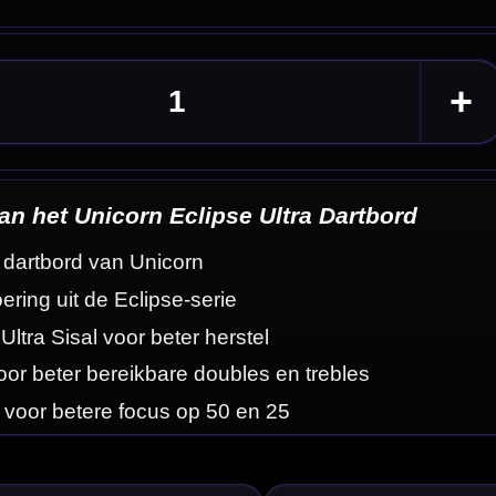
rd
eldingen
 Ultra Sisal, een
oppervlak, dunne