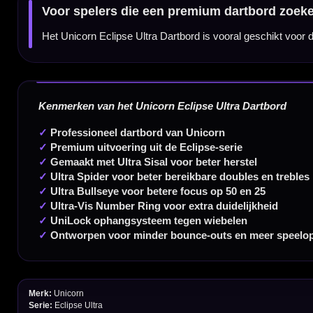
Handige links
Contact
Verzendingen
Retouren en Ruilen
Garantie en Klachten
Betaalmogelijkheden
Order Verwerking
Bedrijfsgegevens
Afstand & Hoogte
Spelregels Darten