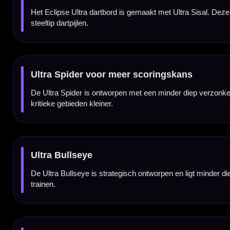
UniLock ophangsysteem
Het UniLock-systeem is ontwikkeld om het dartbord stevig en stabiel tegen de muur te 
wandoppervlakken.
Ontworpen voor minder bounce-outs
Door de combinatie van de Ultra Spider, het geoptimaliseerde speeloppervlak en de ve
scoregebieden beter bereikbaar te maken.
Professionele Eclipse-serie
De Eclipse-serie van Unicorn staat bekend als een van de bekendste dartbordlijnen binn
dartbord willen halen.
Regelmatig draaien voor langere levensduur
Voor een langere levensduur is het belangrijk om het dartbord regelmatig te draaien. Door