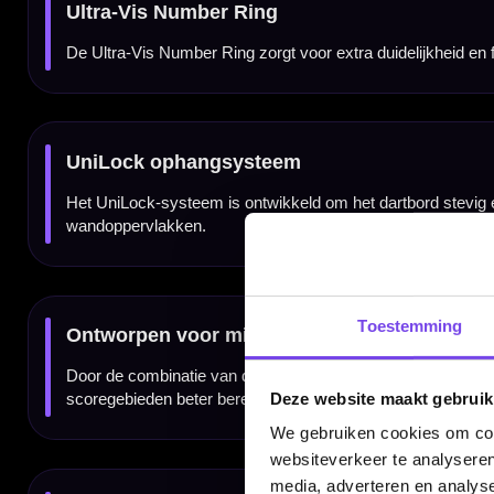
Voor thuis, training en clubgebruik
De Unicorn Eclipse Ultra is geschikt voor thuisgebruik, fanatieke training en clubomgev
gespeeld.
Voor spelers die een premium dartbord zoeken
Het Unicorn Eclipse Ultra Dartbord is vooral geschikt voor darters die een professione
Kenmerken van het Unicorn Eclipse Ultra Dartbord
✓
Professioneel dartbord van Unicorn
✓
Premium uitvoering uit de Eclipse-serie
Toestemming
✓
Gemaakt met Ultra Sisal voor beter herstel
✓
Ultra Spider voor beter bereikbare doubles en trebles
✓
Ultra Bullseye voor betere focus op 50 en 25
✓
Ultra-Vis Number Ring voor extra duidelijkheid
✓
UniLock ophangsysteem tegen wiebelen
Deze website maakt gebruik
✓
Ontworpen voor minder bounce-outs en meer speeloppervlak
We gebruiken cookies om cont
websiteverkeer te analyseren
Merk:
Unicorn
media, adverteren en analys
Serie:
Eclipse Ultra