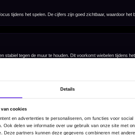
ingen. Het bord past goed in een dartkamer, hobbyruimte, kantine of vaste dartopstelling waar re
el sisal dartbord zoeken met moderne Unicorn-technologie, een stabiele montage en een premium u
Details
 van cookies
ent en advertenties te personaliseren, om functies voor social
. Ook delen we informatie over uw gebruik van onze site met on
e. Deze partners kunnen deze gegevens combineren met andere i