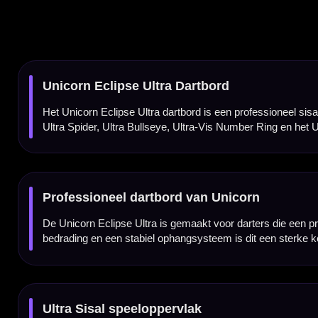
Ultra Sisal speeloppervlak
Het Eclipse Ultra dartbord is gemaakt met Ultra Sisal. Deze verbeterde sisalverwerking
steeltip dartpijlen.
Ultra Spider voor meer scoringskans
De Ultra Spider is ontworpen met een minder diep verzonken spider bij de doubles en tr
kritieke gebieden kleiner.
Ultra Bullseye
De Ultra Bullseye is strategisch ontworpen en ligt minder diep in het bord. Dit helpt om d
trainen.
Ultra-Vis Number Ring
De Ultra-Vis Number Ring zorgt voor extra duidelijkheid en focus tijdens het spelen. De c