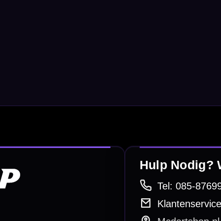
Surrounds
betalen
Retour & ruilen
bare betaalmethodes
Snel en duidelijk geregeld
e dartwinkel
Gratis verzending
n Steenbergen
Vanaf €40
PayPal
Creditcard
Overboeking
Bancontact (BE)
De waardering bij
el Keurmerk Klantbeoordelingen
⭐⭐⭐⭐⭐
gebaseerd op
5641 reviews
.