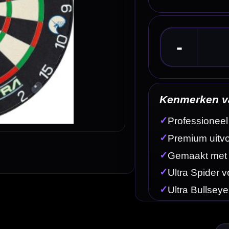
Kenmerken van het Unicorn Eclipse Ultra Dartbo
✓
Professioneel dartbord van Unicorn
✓
Premium uitvoering uit de Eclipse-serie
✓
Gemaakt met Ultra Sisal voor beter herstel
✓
Ultra Spider voor beter bereikbare doubles en trebles
✓
Ultra Bullseye voor betere focus op 50 en 25
Omschrijving
Afbe
e zoeken naar een premium bord uit de bekende Eclipse-serie van Unicorn. Dit dartbord combineert
 een stabiele en hoogwaardige dartopstelling.
n voor fanatieke training, thuisgebruik of clubgebruik. Door de combinatie van een modern speel
 waarde hechten aan materiaal en afwerking.