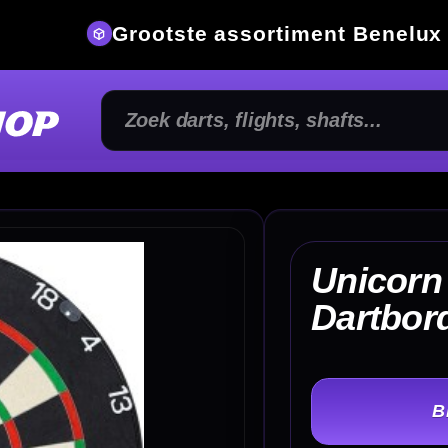
ste assortiment Benelux
Spec
Unicorn Eclipse Ultra
€ 
Dartbord
TER
-