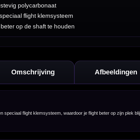
zijn plek blijft
orp.
short, medium en