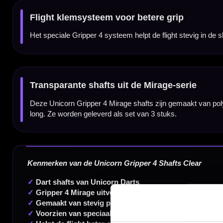
Producttype:
Dart shafts
Shaft maat:
X-short, short, medium en long
Shaft soort:
Polycarbonaat
Shaft kleur:
Clear
Systeem:
Gripper 4 flight klemsysteem
Inhoud:
Set van 3 stuks
Dart Merk:
Unicorn Darts
Dartspecialist sinds 2016
20.000+ artikelen op voorraad
350m² fysieke dartwinkel
Deskundig advies van echte darters
Gratis verzending vanaf €40