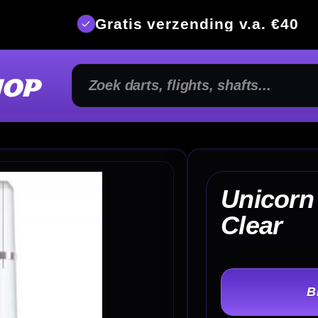
is verzending v.a. €40
350m² fysi
Unicorn Gripper 4 Shafts
€
Clear
TER
-
Shaft Lengte :