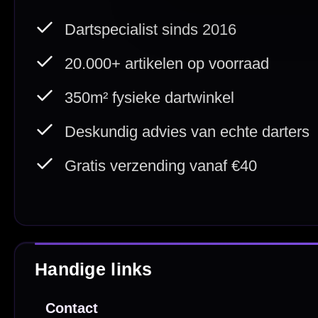
Cadeaubonnen
Direct verzonden
Veilig 
20.000+ op voorraad
Betrouw
Deskundig advies
Fysiek
Van echte darters
350m² i
Betaal veilig met
iDEAL / Wero
Sofort
Webwink
is
9.3/10
Copyright © 2016-2026 Mcdartshop.n