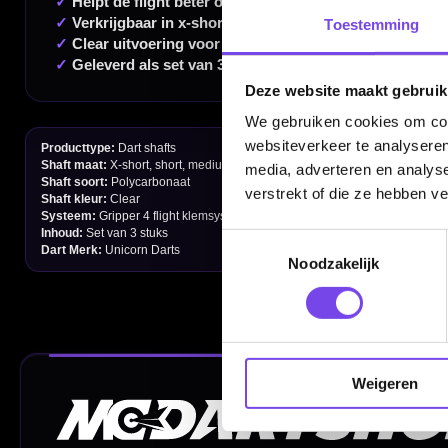
Toestemming
Handige links
Deze website maakt gebruik
Contact
We gebruiken cookies om cont
websiteverkeer te analyseren
Verzendingen
media, adverteren en analys
verstrekt of die ze hebben v
Retouren en Ruilen
Garantie en Klachten
Toestemmingsselectie
Noodzakelijk
Betaalmogelijkheden
Order Verwerking
Bedrijfsgegevens
Weigeren
Afstand & Hoogte
Spelregels Darten