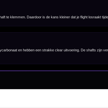
Hulp Nodig? Wij helpen graag!
Tel: 085-8769938
Klantenservice@mcdartshop.nl
Mcdartshop.nl Graaf Hendrikstraat 5A1, 4651TB Stee
Nederland.
Verwerking & verzending:
Op voorraad: direct verwerkt 
verzonden. Nabestelling: afhankelijk van leverancier.
Wil je Mcdartshop.nl volgen?