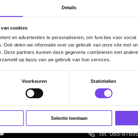
Details
Categorieën
 van cookies
Dartpijlen
ent en advertenties te personaliseren, om functies voor social
. Ook delen we informatie over uw gebruik van onze site met on
Dartborden
e. Deze partners kunnen deze gegevens combineren met andere i
erzameld op basis van uw gebruik van hun services.
Soft Tip Darts
Dart Shirts & Kleding
Voorkeuren
Statistieken
Mobiele Dartbaan
Complete Sets
Scoreborden
Selectie toestaan
Personaliseren
Dart Accessoires