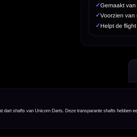
ts. Deze transparante shafts hebben een speciaal flight klemsysteem, waardoor je flight beter op 
 kans kleiner dat je flight losraakt tijdens het spelen en blijft je dartsetup stabieler bij iedere w
kke clear uitvoering. De shafts zijn verkrijgbaar in verschillende lengtes, waaronder x-short, 