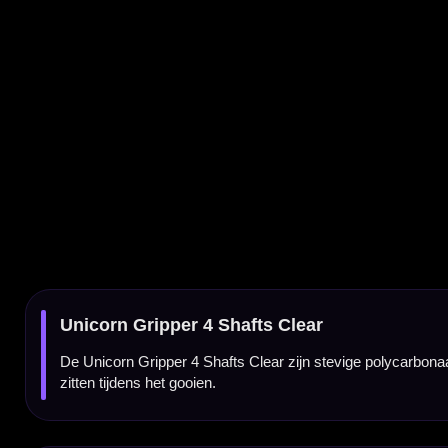
De Unicorn Gripper 4 Shafts Clear zijn stevige polycarbonaat dart shafts van Unicorn Dar
zitten tijdens het gooien.
Flight klemsysteem voor betere grip
Het speciale Gripper 4 systeem helpt de flight stevig in de shaft te klemmen. Daardoor is de
Transparante shafts uit de Mirage-serie
Deze Unicorn Gripper 4 Mirage shafts zijn gemaakt van polycarbonaat en hebben een stra
long. Ze worden geleverd als set van 3 stuks.
Kenmerken van de Unicorn Gripper 4 Shafts Clear
✓
Dart shafts van Unicorn Darts
✓
Gripper 4 Mirage uitvoering
✓
Gemaakt van stevig polycarbonaat
✓
Voorzien van speciaal flight klemsysteem
✓
Helpt de flight beter op de shaft te houden
✓
Verkrijgbaar in x-short, short, medium en long
✓
Clear uitvoering voor een transparante look
✓
Geleverd als set van 3 stuks