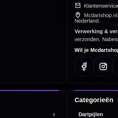
Surrounds
betalen
Retour & ruilen
bare betaalmethodes
Snel en duidelijk geregeld
e dartwinkel
Gratis verzending
n Steenbergen
Vanaf €40
PayPal
Creditcard
Overboeking
Bancontact (BE)
De waardering bij
el Keurmerk Klantbeoordelingen
⭐⭐⭐⭐⭐
gebaseerd op
5641 reviews
.
l | KvK 66339332 |
Algemene voorwaarden
|
Privacy
|
Cookies