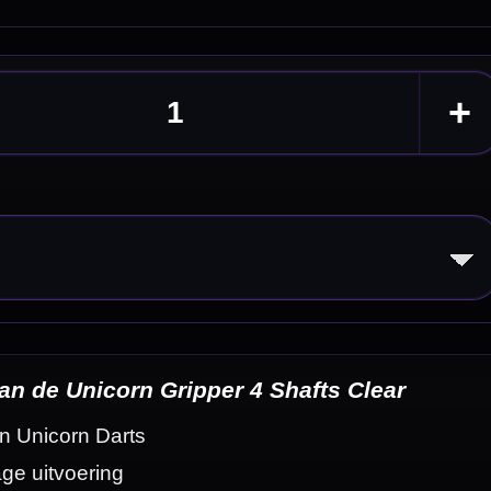
ar
eldingen