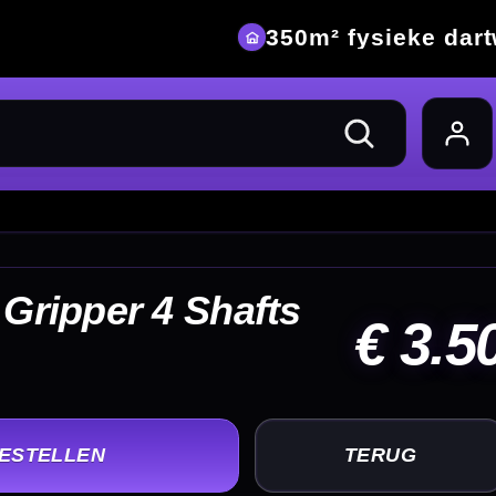
eke dartwinkel
 3.50
UG
+