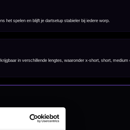
nbergen,
en