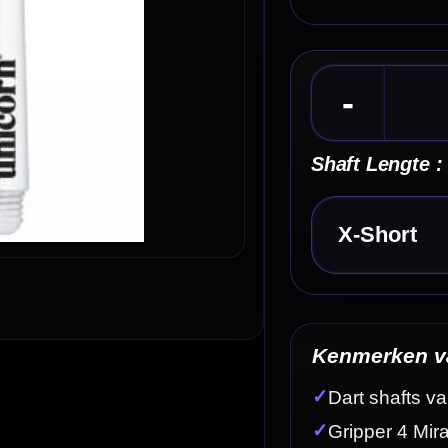
Kies een optie
Kenmerken van de Unicorn Gripper 4 Shafts Cle
✓
Dart shafts van Unicorn Darts
✓
Gripper 4 Mirage uitvoering
✓
Gemaakt van stevig polycarbonaat
✓
Voorzien van speciaal flight klemsysteem
✓
Helpt de flight beter op de shaft te houden
Omschrijving
Afbe