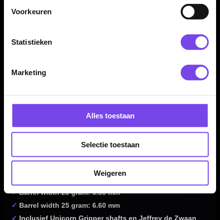
Voorkeuren
Kenmerken van de Unicorn Jeffrey de Zwaan Phase 3 90%
Dartpijlen
Statistieken
✓
Ontwikkeld rond Jeffrey “The Black Cobra” de Zwaan
✓
Steeltip darts uit de Unicorn Maestro-serie
Marketing
✓
Gemaakt van 90% tungsten
✓
Straight barrelprofiel van 49.20 mm
✓
Subtiele ringed grip aan de voorkant
Alles toestaan
✓
Laser etched middenstuk
✓
Verticale milled cuts aan de achterzijde
✓
Zwart-zilver-bronzen afwerking
Selectie toestaan
✓
Geschikt voor middle en rear grip spelers
✓
Verkrijgbaar in 23 en 25 gram
Weigeren
✓
Barrel lengte: 49.20 mm
✓
Barrel width 23 gram: 6.50 mm
✓
Barrel width 25 gram: 6.60 mm
✓
Inclusief Unicorn Gripper shafts en Jeffrey de Zwaan