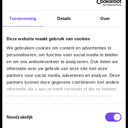
Verkrijgbaar in 23 en 25 gram
Toestemming
Details
Over
De Unicorn Jeffrey de Zwaan Phase 3 90% dartpijlen zijn
verkrijgbaar in 23 en 25 gram. Beide varianten hebben een
Deze website maakt gebruik van cookies
barrel lengte van 49.20 mm. De 23 gram variant heeft een
We gebruiken cookies om content en advertenties te
barrel width van 6.50 mm en de 25 gram variant heeft een
personaliseren, om functies voor social media te bieden
barrel width van 6.60 mm.
en om ons websiteverkeer te analyseren. Ook delen we
informatie over uw gebruik van onze site met onze
partners voor social media, adverteren en analyse. Deze
Compleet geleverd met Gripper shafts en UltraFly
partners kunnen deze gegevens combineren met andere
flights
informatie die u aan ze heeft verstrekt of die ze hebben
De Unicorn Jeffrey de Zwaan Phase 3 90% dartpijlen worden
verzameld op basis van uw gebruik van hun services.
geleverd als complete set van drie dartpijlen, inclusief Unicorn
Gripper shafts en Jeffrey de Zwaan UltraFly flights. Daardoor
Toestemmingsselectie
kun je direct spelen met een complete Unicorn Jeffrey de
Noodzakelijk
Zwaan setup.