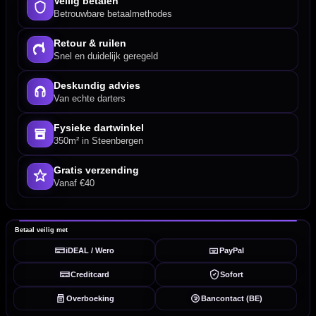
Veilig betalen
Betrouwbare betaalmethodes
Retour & ruilen
Snel en duidelijk geregeld
Deskundig advies
Van echte darters
Fysieke dartwinkel
350m² in Steenbergen
Gratis verzending
Vanaf €40
Betaal veilig met
iDEAL / Wero
PayPal
Creditcard
Sofort
Overboeking
Bancontact (BE)