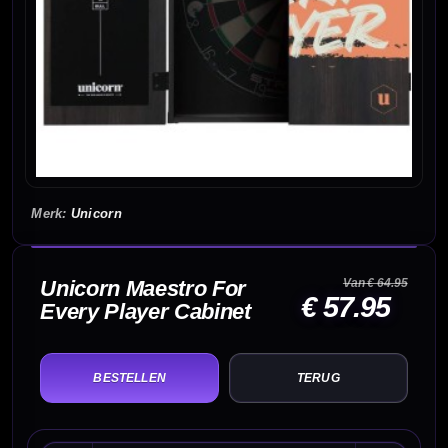
Unicorn
Unicorn Maestro For
Van € 64.95
€ 57.95
Every Player Cabinet
TERUG