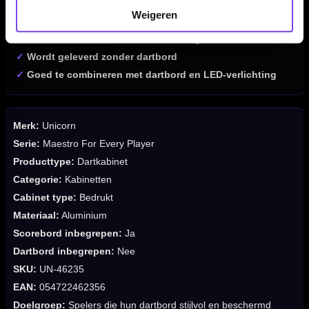
✓
Geschikt voor game room, dartkamer en mancave
Weigeren
✓
Aluminium cabinet met moderne uitstraling
✓
Inclusief scorebord aan de binnenzijde
✓
Wordt geleverd zonder dartbord
✓
Goed te combineren met dartbord en LED-verlichting
Merk:
Unicorn
Serie:
Maestro For Every Player
Producttype:
Dartkabinet
Categorie:
Kabinetten
Cabinet type:
Bedrukt
Materiaal:
Aluminium
Scorebord inbegrepen:
Ja
Dartbord inbegrepen:
Nee
SKU:
UN-46235
EAN:
054722462356
Doelgroep:
Spelers die hun dartbord stijlvol en beschermd