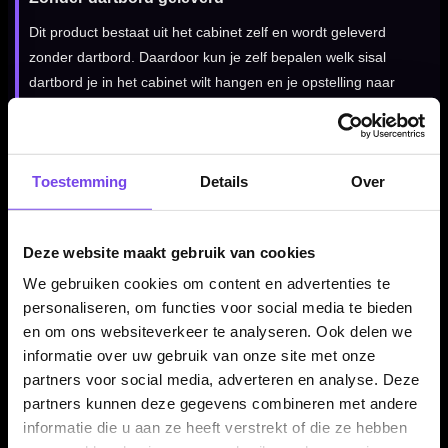
Dit product bestaat uit het cabinet zelf en wordt geleverd
zonder dartbord. Daardoor kun je zelf bepalen welk sisal
dartbord je in het cabinet wilt hangen en je opstelling naar
eigen voorkeur samenstellen.
Toestemming
Details
Over
Advies voor gebruik van het scorebord
Gebruik voor het scorebord bij voorkeur een geschikte marker
en maak het scorebord na gebruik schoon. Vermijd
Deze website maakt gebruik van cookies
warmtebronnen dicht bij het scorebord en gebruik bij voorkeur
We gebruiken cookies om content en advertenties te
LED-verlichting rondom je dartopstelling.
personaliseren, om functies voor social media te bieden
en om ons websiteverkeer te analyseren. Ook delen we
informatie over uw gebruik van onze site met onze
Combineer met dartbord en verlichting
partners voor social media, adverteren en analyse. Deze
partners kunnen deze gegevens combineren met andere
Het Unicorn Maestro For Every Player Cabinet is goed te
informatie die u aan ze heeft verstrekt of die ze hebben
combineren met een standaard sisal dartbord en passende