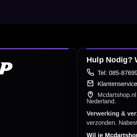
betalen
Retour & ruilen
bare betaalmethodes
Snel en duidelijk geregeld
e dartwinkel
Gratis verzending
n Steenbergen
Vanaf €40
PayPal
Creditcard
Overboeking
Bancontact (BE)
De waardering bij
el Keurmerk Klantbeoordelingen
⭐⭐⭐⭐⭐
gebaseerd op
5641 reviews
.
l | KvK 66339332 |
Algemene voorwaarden
|
Privacy
|
Cookies
powered