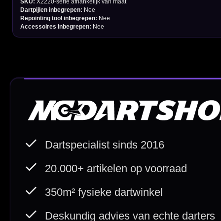
Direct verzonden
Veilig 
20.000+ op voorraad
Betrouw
Deskundig advies
Fysiek
Van echte darters
350m² i
Betaal veilig met
iDEAL / Wero
Sofort
Webwink
is
9.3/10
Copyright © 2016-2026 Mcdartshop.n