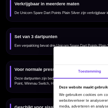
Dartpijlen en tool niet inbegrepen
Dit product bestaat uit één set Unicorn Spare Dart Points Plain Silver. Dartpijlen, barre
apart worden aangeschaft.
Kenmerken van de Unicorn Spare Dart Points Plain Silver
✓
Originele Unicorn steel tip replacement points
✓
Plain uitvoering zonder extra gripprofiel
✓
Silver afwerking voor een klassieke dartsetup
✓
Verkrijgbaar in 3 maten
✓
Set van 3 punten voor 1 complete dartset
✓
Geschikt voor normale press-fit montage
✓
Voor steel tip darts en sisal dartborden
✓
Dartpijlen en repointing tool niet inbegrepen
Toestemming
Merk:
Unicorn
Producttype:
Steel tip dartpunten / replacement points
Categorie:
Dartpunten / steel tip accessoires
Uitvoering:
Plain Silver
Grip:
Plain / glad
Deze website maakt gebruik
Kleur:
Silver
Maten:
3 maten beschikbaar
We gebruiken cookies om cont
Aantal:
3 stuks / 1 set
Montage:
Press-fit montage met geschikte repointing tool
websiteverkeer te analyseren
Geschikt voor:
Steel tip darts met normale geperste dartpunten
Niet geschikt voor:
Target Swiss Point, Winmau Switch, Harrows Quick Point, Caliburn EVO of andere scre
media, adverteren en analys
Gebruik:
Steel tip darts en sisal dartborden