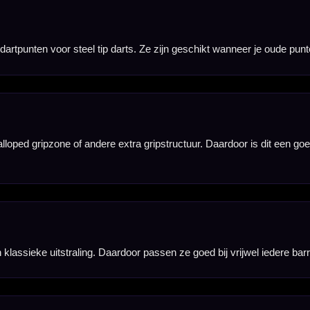
oeg punten om één complete dartset opnieuw te voorzien van nieuwe steel tip punten.
l wordt geperst met een geschikte repointing tool. Ze zijn dus niet bedoeld voor schroefsystemen 
borden. Voor elektronische dartborden heb je softtip punten nodig.
ointing tool nodig. Hiermee plaats je de nieuwe punten recht en stevig in de barrel.