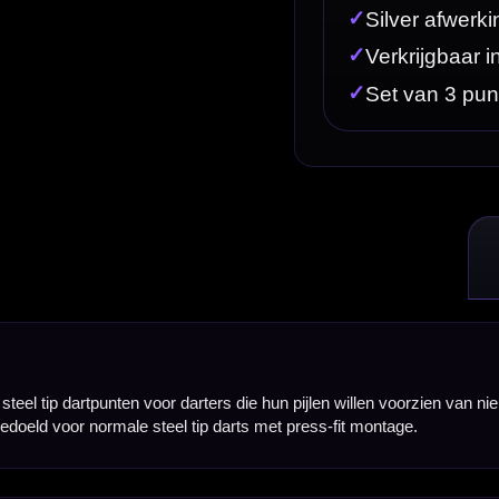
arters die hun pijlen willen voorzien van nieuwe, eenvoudige en betrouwbare punten. Deze zilvere
ip darts met press-fit montage.
ts. Ze zijn geschikt wanneer je oude punten versleten, beschadigd, krom of te kort geworden zijn
e extra gripstructuur. Daardoor is dit een goede keuze voor darters die een eenvoudige, gladde ve
or passen ze goed bij vrijwel iedere barrelkleur, shaftkleur en flightsetup.
voor een lengte die past bij je dartbarrel, worp en persoonlijke voorkeur.