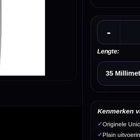
Kies een optie
Kenmerken van de Unicorn Spare Dart Points Pla
✓
Originele Unicorn steel tip replacement points
✓
Plain uitvoering zonder extra gripprofiel
✓
Silver afwerking voor een klassieke dartsetup
✓
Verkrijgbaar in 3 maten
✓
Set van 3 punten voor 1 complete dartset
Omschrijving
Afbe