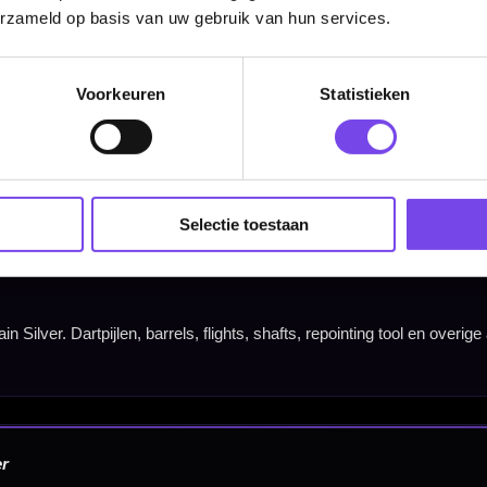
erzameld op basis van uw gebruik van hun services.
Voorkeuren
Statistieken
Hulp Nodig? Wij helpen graag!
Tel: 085-8769938
Klantenservice@mcdartshop.nl
Selectie toestaan
Mcdartshop.nl Graaf Hendrikstraat 5A1, 4651TB Stee
Nederland.
Verwerking & verzending:
Op voorraad: direct verwerkt 
verzonden. Nabestelling: afhankelijk van leverancier.
Wil je Mcdartshop.nl volgen?