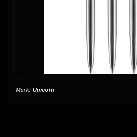
Unicorn
Unicorn Spare Dart Points Plain Silver