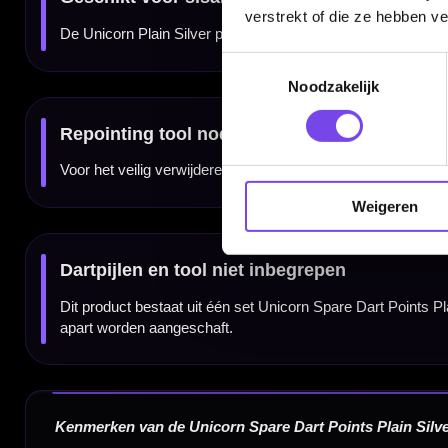
SKU:
X2220-serie afhankelijk van maat
verstrekt of die ze hebben v
Dartpijlen inbegrepen:
Nee
Repointing tool inbegrepen:
Nee
Accessoires inbegrepen:
Nee
Toestemmingsselectie
Noodzakelijk
Weigeren
Dartspecialist sinds 2016
20.000+ artikelen op voorraad
350m² fysieke dartwinkel
Deskundig advies van echte darters
Gratis verzending vanaf €40