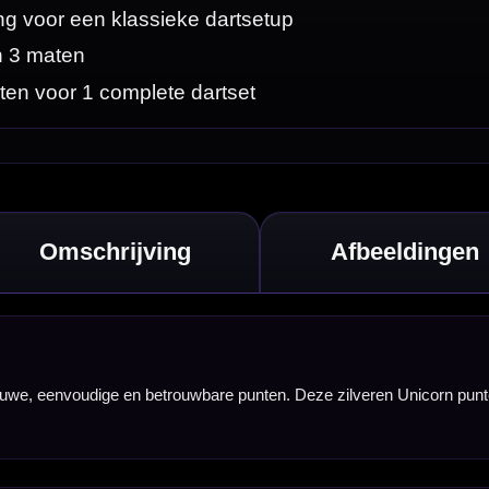
n Unicorn punten
.
rvangingspunt