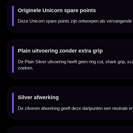
Set van 3 dartpunten
Een verpakking bevat drie Unicorn Spare Dart Points Plain Silver. Daarmee heb je gen
Voor normale press-fit montage
Deze dartpunten zijn bedoeld voor normale steel tip barrels waarbij de punt in de barre
Point, Winmau Switch, Harrows Quick Point of Caliburn EVO.
Geschikt voor sisal dartborden
De Unicorn Plain Silver punten zijn bedoeld voor steel tip darts en gebruik op sisal dart
Repointing tool nodig
Voor het veilig verwijderen en plaatsen van press-fit dartpunten heb je een geschikte rep