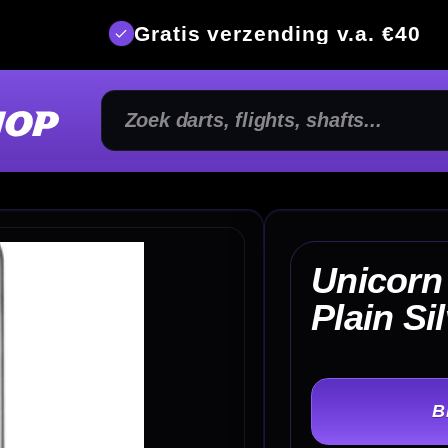
is verzending v.a. €40
350m² fysi
Unicorn Spare Dart Points
€
Plain Silver
TER
-
Lengte: