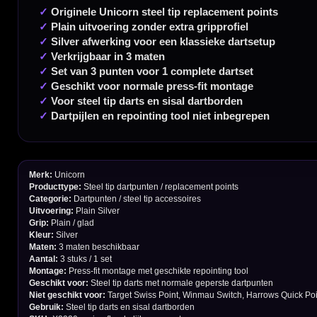
Handige links
Contact
Verzendingen
Retouren en Ruilen
Garantie en Klachten
Betaalmogelijkheden
Order Verwerking
Bedrijfsgegevens
Afstand & Hoogte
Spelregels Darten
Cadeaubonnen