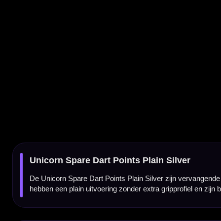
De Unicorn Spare Dart Points Plain Silver zijn vervangende steel tip dartpunten voor d
hebben een plain uitvoering zonder extra gripprofiel en zijn bedoeld voor normale steel t
Originele Unicorn spare points
Deze Unicorn spare points zijn ontworpen als vervangende dartpunten voor steel tip dar
Plain uitvoering zonder extra grip
De Plain Silver uitvoering heeft geen ring cut, shark grip, scalloped gripzone of ander
zoeken.
Silver afwerking
De zilveren afwerking geeft deze dartpunten een neutrale en klassieke uitstraling. Daardo
Verkrijgbaar in meerdere maten
De Unicorn Spare Dart Points Plain Silver zijn verkrijgbaar in 3 maten. Zo kun je kiezen 