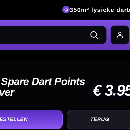
eke dartwinkel
 3.95
UG
+