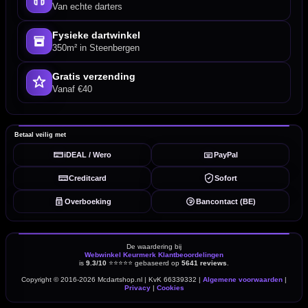
Van echte darters
Fysieke dartwinkel
350m² in Steenbergen
Gratis verzending
Vanaf €40
Betaal veilig met
iDEAL / Wero
PayPal
Creditcard
Sofort
Overboeking
Bancontact (BE)
De waardering bij
Webwinkel Keurmerk Klantbeoordelingen
is
9.3/10
⭐⭐⭐⭐⭐
gebaseerd op
5641 reviews
.
Copyright © 2016-2026 Mcdartshop.nl | KvK 66339332 |
Algemene voorwaarden
|
Privacy
|
Cookies