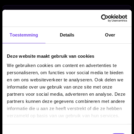
Met polsband
De case wordt geleverd met een praktische polsband.
Daardoor neem je de Unicorn Vanguard Case Medium Khaki
Toestemming
Details
Over
makkelijk mee naar training, competitie, toernooi of een avond
darten.
Deze website maakt gebruik van cookies
We gebruiken cookies om content en advertenties te
Ruim en handig voor onderweg
personaliseren, om functies voor social media te bieden
en om ons websiteverkeer te analyseren. Ook delen we
Door het medium formaat is deze case ideaal voor spelers die
informatie over uw gebruik van onze site met onze
meerdere dartsets en reserveonderdelen willen meenemen.
partners voor social media, adverteren en analyse. Deze
Alles blijft overzichtelijk bij elkaar en beter beschermd tijdens
partners kunnen deze gegevens combineren met andere
vervoer.
informatie die u aan ze heeft verstrekt of die ze hebben
verzameld op basis van uw gebruik van hun services.
Darts en accessoires niet inbegrepen
Toestemmingsselectie