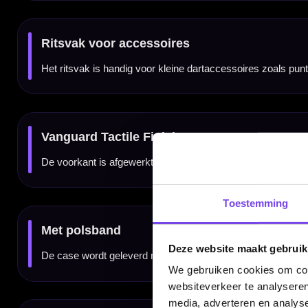
Kenmerken van de Unicorn Vanguard Case Small Navy
✓
Premium dartcase van Unicorn
✓
Small uitvoering in navy kleur
✓
Geschikt voor 1 volledig gemonteerde dartset
✓
6 flight pockets en 9 shaft holders
✓
Ritsvak voor kleine accessoires
✓
Vanguard Tactile Finish met Unicorn-logo
✓
Inclusief praktische polsband
✓
Darts en accessoires niet inbegrepen
Merk:
Unicorn
Serie:
Vanguard
Producttype:
Dartcase / darts wallet
Categorie:
Dart cases / opbergen
Uitvoering:
Small
Kleur:
Navy
Toestemming
Capaciteit:
1 volledig gemonteerde dartset
Flight pockets:
6
Shaft holders:
9
Extra opbergruimte:
Ritsvak voor accessoires
Afwerking:
Vanguard Tactile Finish met Unicorn-logo
Deze website maakt gebruik
Polsband:
Ja
Darts inbegrepen:
Nee
Accessoires inbegrepen:
Nee
We gebruiken cookies om cont
SKU:
77-46411 / UN-46411
Gebruik:
Training, competitie, toernooi en recreatief darten
websiteverkeer te analyseren
media, adverteren en analys