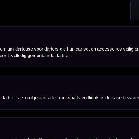
e ritssluiting en het zwarte Unicorn-logo zorgen voor een strak contrast en een professionele uit
e shafts en flights niet telkens hoeft los te halen, waardoor je sneller kunt starten met spelen.
enemen zonder dat ze los in je tas zitten of beschadigen tijdens transport.
aft holders. Daarmee kun je reserve shafts of verschillende lengtes overzichtelijk meenemen.