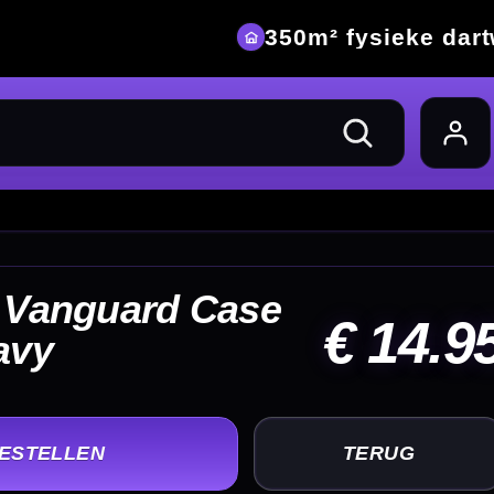
eke dartwinkel
14.95
UG
+