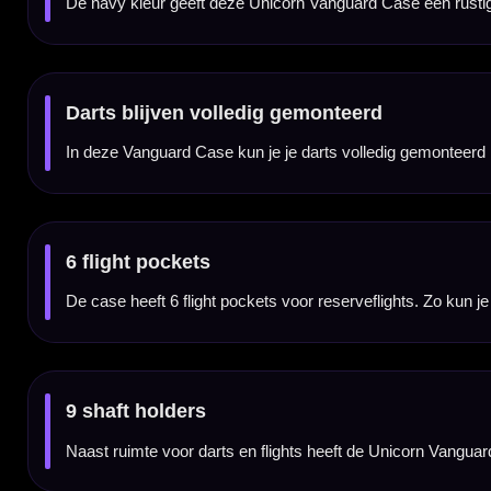
Het ritsvak is handig voor kleine dartaccessoires zoals punten, o-rings, flight protectors
Vanguard Tactile Finish
De voorkant is afgewerkt met de herkenbare Vanguard Tactile Finish. Dit geeft de case e
Met polsband
De case wordt geleverd met een praktische polsband. Daardoor neem je de Unicorn Van
Compact en handig voor onderweg
Door het compacte formaat is deze Small case ideaal voor spelers die één dartset en een
vervoer.
Darts en accessoires niet inbegrepen
Dit product bestaat uit de Unicorn Vanguard Case Small Navy zelf. Darts, flights, sha