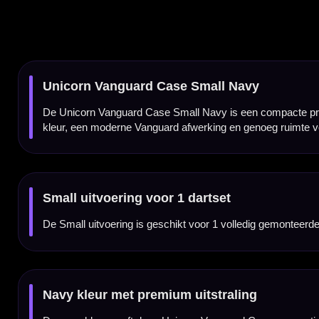
Navy kleur met premium uitstraling
De navy kleur geeft deze Unicorn Vanguard Case een rustige en stijlvolle look. De donker
Darts blijven volledig gemonteerd
In deze Vanguard Case kun je je darts volledig gemonteerd bewaren. Dat betekent dat je d
6 flight pockets
De case heeft 6 flight pockets voor reserveflights. Zo kun je meerdere flights netjes me
9 shaft holders
Naast ruimte voor darts en flights heeft de Unicorn Vanguard Case Small Navy ook 9 sh
Ritsvak voor accessoires