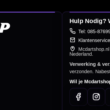
e dartwinkel
Gratis verzending
n Steenbergen
Vanaf €40
PayPal
Creditcard
Overboeking
Bancontact (BE)
De waardering bij
el Keurmerk Klantbeoordelingen
⭐⭐⭐⭐⭐
gebaseerd op
5641 reviews
.
l | KvK 66339332 |
Algemene voorwaarden
|
Privacy
|
Cookies
powered