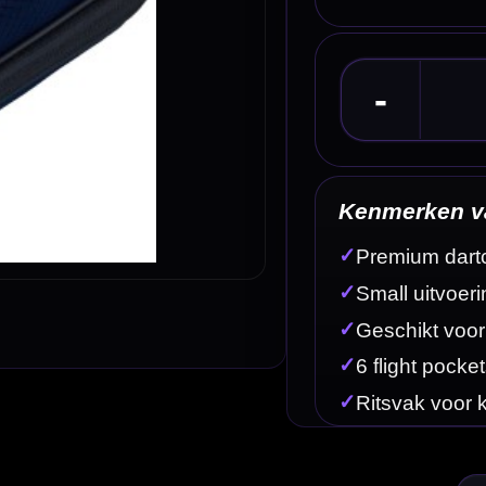
Kenmerken van de Unicorn Vanguard Case Smal
✓
Premium dartcase van Unicorn
✓
Small uitvoering in navy kleur
✓
Geschikt voor 1 volledig gemonteerde dartset
✓
6 flight pockets en 9 shaft holders
✓
Ritsvak voor kleine accessoires
Omschrijving
Afbe
ie hun dartset en accessoires veilig en stijlvol willen meenemen. Deze Small-uitvoering heeft
dartset.
 met shafts en flights in de case bewaren, zodat je set snel klaar is voor training, competitie of 