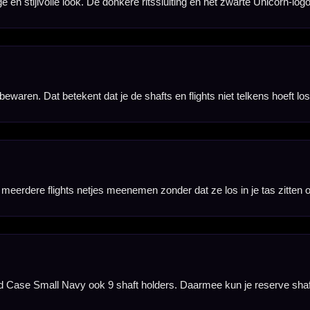
, stem springs of andere onderdelen die je bij je dartset wilt bewaren.
en hoogwaardige uitstraling en zorgt voor een fijne textuur aan de buitenzijde.
guard Case Small Navy makkelijk mee naar training, competitie, toernooi of een avond darten.
 aantal reserveonderdelen willen meenemen. Alles blijft overzichtelijk bij elkaar en beter besch
fts en overige accessoires worden niet meegeleverd en moeten apart aanwezig zijn of apart worde