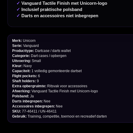
Verzendingen
Retouren en Ruilen
Garantie en Klachten
Betaalmogelijkheden
Order Verwerking
Bedrijfsgegevens
Afstand & Hoogte
Spelregels Darten
Cadeaubonnen
Direct verzonden
Veilig 
20.000+ op voorraad
Betrouw