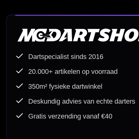
Deskundig advies
Fysiek
Van echte darters
350m² i
Betaal veilig met
iDEAL / Wero
Sofort
Webwink
is
9.3/10
Copyright © 2016-2026 Mcdartshop.n