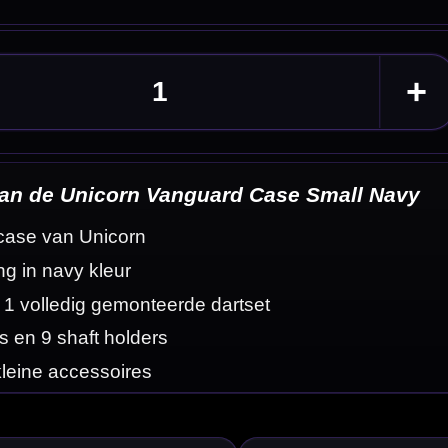
l Navy
eldingen
 een diepe navy
een avond darten.