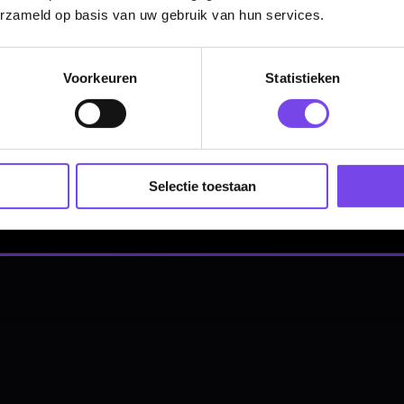
erzameld op basis van uw gebruik van hun services.
Hulp Nodig? Wij helpen graag!
Voorkeuren
Statistieken
Tel: 085-8769938
Klantenservice@mcdartshop.nl
Mcdartshop.nl Graaf Hendrikstraat 5A1, 4651TB Stee
Nederland.
Verwerking & verzending:
Op voorraad: direct verwerkt 
Selectie toestaan
verzonden. Nabestelling: afhankelijk van leverancier.
Wil je Mcdartshop.nl volgen?
Categorieën
Dartpijlen