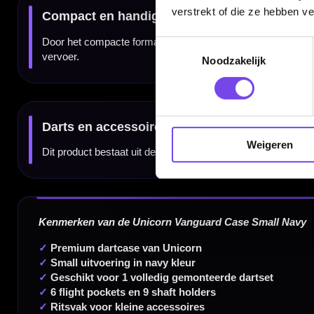
verstrekt of die ze hebben v
Toestemmingsselectie
Noodzakelijk
Dartspecialist sinds 2016
20.000+ artikelen op voorraad
350m² fysieke dartwinkel
Weigeren
Deskundig advies van echte darters
Gratis verzending vanaf €40
Handige links
Contact