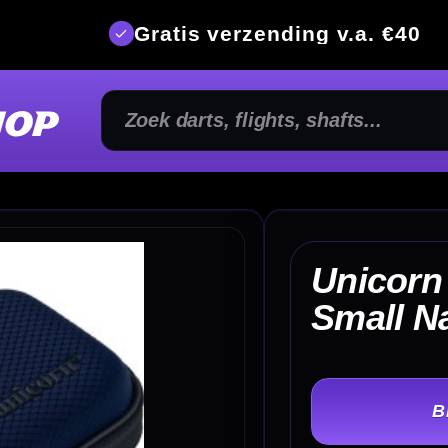
is verzending v.a. €40
350m² fysi
Unicorn Vanguard Case
€ 
Small Navy
TER
-