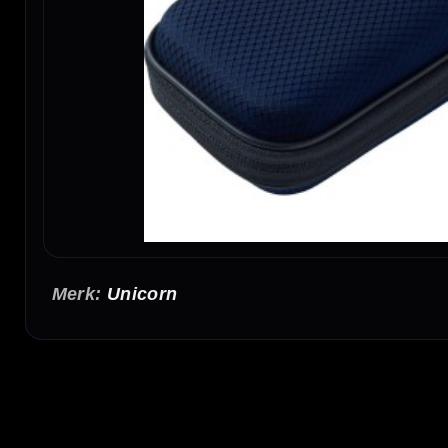
Unicorn
Unicorn Vanguard Case Small Navy
De Unicorn Vanguard Case Small Navy is een compacte premium dartcase voor darters d
kleur, een moderne Vanguard afwerking en genoeg ruimte voor 1 volledig gemonteerde 
Small uitvoering voor 1 dartset
De Small uitvoering is geschikt voor 1 volledig gemonteerde dartset. Je kunt je darts dus