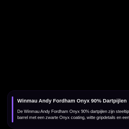
De Winmau Andy Fordham Onyx 90% dartpijlen zijn steeltip darts die zijn ontworpen
barrel met een zwarte Onyx coating, witte gripdetails en een krachtige ligging in de hand
Officiële Andy Fordham dartpijlen
Deze Winmau Onyx darts zijn verbonden aan Andy Fordham, de geliefde Engelse darter m
speelstijl en maken deze set interessant voor spelers die houden van een volle, korte da
90% tungsten barrel
De barrels zijn gemaakt van 90% tungsten. Dit zorgt voor een compacte en duurzame dart
gewicht goed hanteerbaar.
Bomb barrel voor een volle grip
De Winmau Andy Fordham Onyx heeft een bomb barrel, ook wel druppelvorm of bommetje ge
grippen en graag veel barrelcontact voelen.
Zwarte Onyx coating met witte gripdetails