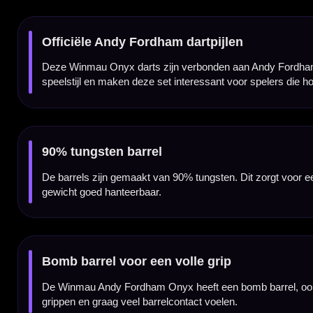
De barrel is afgewerkt met een zwarte Onyx coating en witte groefdetails. Deze combina
Grip met brede ringzones
Het hoofdgripgebied bestaat uit brede ringzones die veel houvast geven zonder een extre
voorspelbaar.
Verkrijgbaar in 23 en 25 gram
De Winmau Andy Fordham Onyx 90% dartpijlen zijn verkrijgbaar in 23 en 25 gram. De 2
40.60 mm lang en 8.00 mm breed.
Compleet geleverd met Prism shafts en Prism Alpha flights
De Winmau Andy Fordham Onyx 90% dartpijlen worden geleverd als complete set van dri
een complete Winmau Andy Fordham setup.
Kenmerken van de Winmau Andy Fordham Onyx 90% Dartpijlen