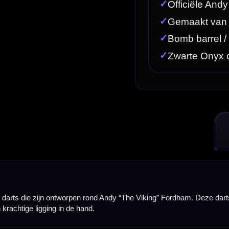
 rond Andy “The Viking” Fordham. Deze darts zijn gemaakt van 90% tungsten en combineren een
.
et de bijnaam “The Viking”. De compacte barrelvorm en stevige uitstraling passen goed bij zij
rt.
 met veel massa in een korte barrel. Daardoor voelt de pijl stevig aan en blijft de barrel ondan
noemd. Deze korte, volle barrel ligt stevig in de hand en is vooral prettig voor spelers die v