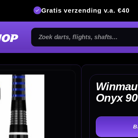
is verzending v.a. €40
350m² fysi
Winmau Andy Fordham
€ 
Onyx 90% Dartpijlen
TER
-
Gewicht: