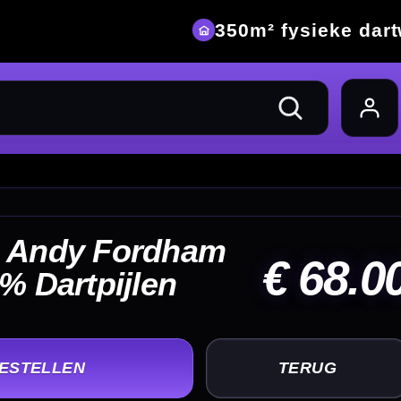
eke dartwinkel
68.00
UG
+