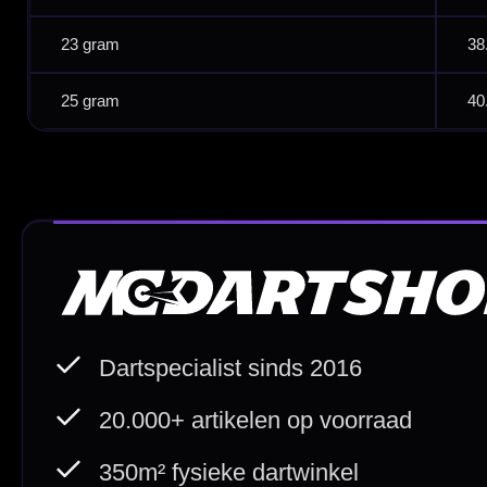
Direct verzonden
Veilig 
20.000+ op voorraad
Betrouw
Deskundig advies
Fysiek
Van echte darters
350m² i
Betaal veilig met
iDEAL / Wero
Sofort
Webwink
is
9.3/10
Copyright © 2016-2026 Mcdartshop.n