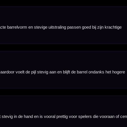
compacte barrel.
ease goed
uitvoering is
rect spelen met