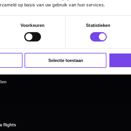
erzameld op basis van uw gebruik van hun services.
8.00 mm
8.00 mm
Voorkeuren
Statistieken
Hulp Nodig? Wij helpen graag!
Tel: 085-8769938
Selectie toestaan
Klantenservice@mcdartshop.nl
Mcdartshop.nl Graaf Hendrikstraat 5A1, 4651TB Stee
Nederland.
Verwerking & verzending:
Op voorraad: direct verwerkt 
verzonden. Nabestelling: afhankelijk van leverancier.
Wil je Mcdartshop.nl volgen?