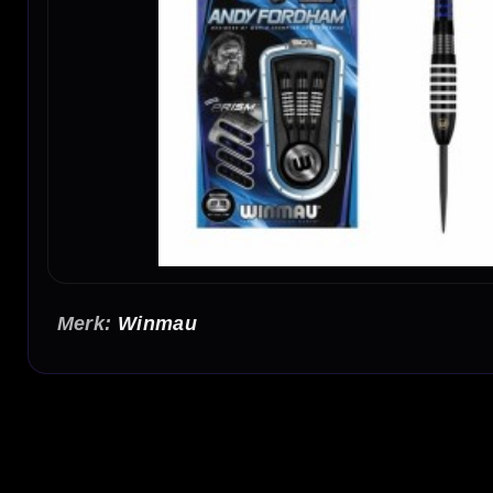
Winmau
Winmau Andy Fordham Onyx 90% Dartpijlen