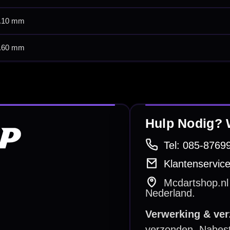
betalen
Retour & ruilen
bare betaalmethodes
Snel en duidelijk geregeld
e dartwinkel
Gratis verzending
n Steenbergen
Vanaf €40
PayPal
Creditcard
Overboeking
Bancontact (BE)
De waardering bij
el Keurmerk Klantbeoordelingen
⭐⭐⭐⭐⭐
gebaseerd op
5641 reviews
.
l | KvK 66339332 |
Algemene voorwaarden
|
Privacy
|
Cookies