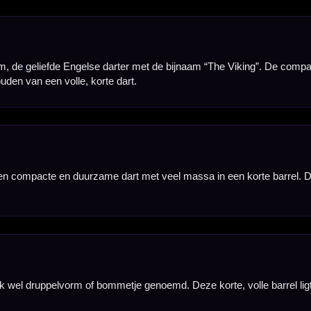
tie geeft de darts een opvallende uitstraling en maakt de brede gripringen goed zichtbaar op de 
em scherpe grip te creëren. Hierdoor voelt de dart gecontroleerd aan in de hand en blijft de rel
3 gram uitvoering een barrel lengte van 38.10 mm en een barrel width van 8.00 mm. De 25 gram 
e dartpijlen, inclusief Winmau Prism shafts en Winmau Prism Alpha flights. Daardoor kun je di