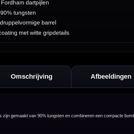
 compacte bomb
n krachtige
ks het hogere
ooraan of centraal