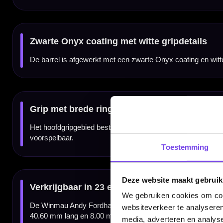
✓
Originele Winmau Andy Fordham Onyx steeltip dartpijlen
✓
Officiële Andy Fordham dartpijlen
✓
Gemaakt van 90% tungsten
✓
Bomb barrel / druppelvormige barrel
✓
Zwarte Onyx coating met witte gripdetails
✓
Brede ringzones voor veel houvast
✓
Verkrijgbaar in 23 en 25 gram
✓
Inclusief Winmau Prism shafts en Winmau Prism Alpha flights
✓
Geleverd als complete set van 3 dartpijlen
Merk:
Winmau
Serie:
Andy Fordham Onyx
Dartspeler:
Andy Fordham
Producttype:
Steeltip dartpijlen
Materiaal dartpijlen:
90% tungsten
Beschikbare gewichten:
23 / 25 gram
Barrel kleur:
Zwart / Wit
Barrel afwerking:
Onyx coating
Toestemming
Barrel vorm:
Bomb / Druppelvorm
Barrel grip type:
Brede ringgrip
Gripzone:
Over de compacte barrel verdeeld
Setup shaft:
Winmau Prism shafts
Setup flight:
Winmau Prism Alpha flights
Deze website maakt gebruik
Inhoud:
Set van 3 dartpijlen
We gebruiken cookies om cont
websiteverkeer te analyseren
Gewicht
Barrel Length
media, adverteren en analys