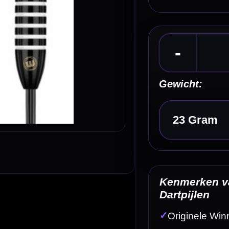
Kies een optie
Kenmerken van de Winmau Andy Fordham Onyx
Dartpijlen
✓
Originele Winmau Andy Fordham Onyx steeltip dartpijle
✓
Officiële Andy Fordham dartpijlen
✓
Gemaakt van 90% tungsten
✓
Bomb barrel / druppelvormige barrel
✓
Zwarte Onyx coating met witte gripdetails
Omschrijving
Afbe