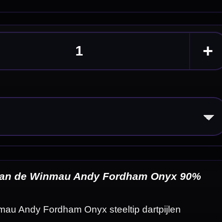
 90%
n
eldingen