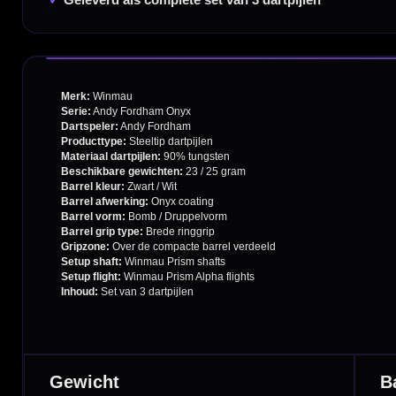
Handige links
Contact
Verzendingen
Retouren en Ruilen
Garantie en Klachten
Betaalmogelijkheden
Order Verwerking
Bedrijfsgegevens
Afstand & Hoogte
Spelregels Darten
Cadeaubonnen