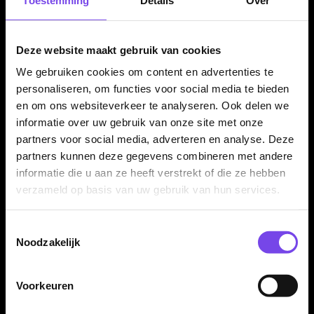
Contact
Deze website maakt gebruik van cookies
Verzendingen
We gebruiken cookies om content en advertenties te
Retouren en Ruilen
personaliseren, om functies voor social media te bieden
en om ons websiteverkeer te analyseren. Ook delen we
Garantie en Klachten
informatie over uw gebruik van onze site met onze
Betaalmogelijkheden
partners voor social media, adverteren en analyse. Deze
partners kunnen deze gegevens combineren met andere
Order Verwerking
informatie die u aan ze heeft verstrekt of die ze hebben
Bedrijfsgegevens
verzameld op basis van uw gebruik van hun services.
Afstand & Hoogte
Toestemmingsselectie
Spelregels Darten
Noodzakelijk
Cadeaubonnen
Voorkeuren
Categorieën