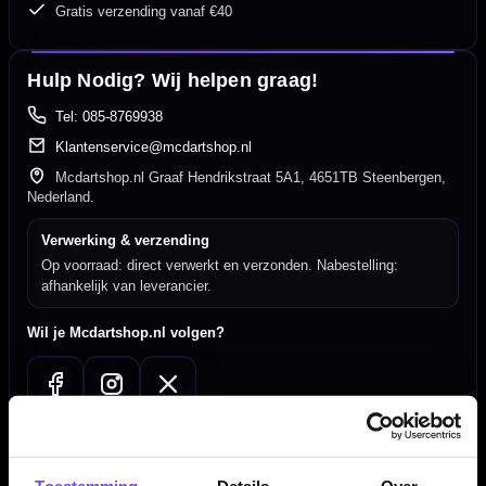
Gratis verzending vanaf €40
Hulp Nodig? Wij helpen graag!
Tel: 085-8769938
Klantenservice@mcdartshop.nl
Mcdartshop.nl Graaf Hendrikstraat 5A1, 4651TB Steenbergen,
Nederland.
Verwerking & verzending
Op voorraad: direct verwerkt en verzonden. Nabestelling:
afhankelijk van leverancier.
Wil je Mcdartshop.nl volgen?
Handige links
Toestemming
Details
Over