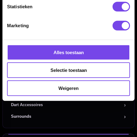
Statistieken
Dartpijlen
Dartborden
Marketing
Soft Tip Darts
Dart Shirts & Kleding
Alles toestaan
Mobiele Dartbaan
Selectie toestaan
Complete Sets
Scoreborden
Weigeren
Personaliseren
Dart Accessoires
Surrounds