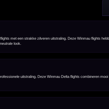
lak en zorgt voor een stabiele, rustige vlucht van de dart. Daardoor is de standaardvorm populai
 de flights goed in vorm, klemmen ze stevig in een normale dartshaft en zijn ze geschikt voor re
je ze gebruiken op zowel steeltip als softtip dartpijlen. Een goede keuze wanneer je jouw huidige 
direct genoeg flights voor één complete set dartpijlen. Handig als vervanging, reserve of als st