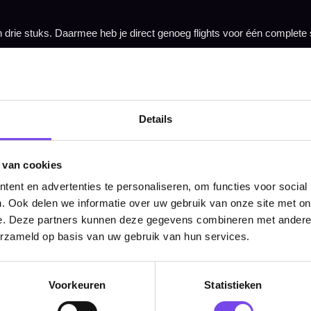
Tel: 085-8769938
Klantenservice@mcdartshop.nl
Mcdartshop.nl Graaf Hendrikstraat 5A1, 4651TB Stee
Nederland.
Verwerking & verzending:
Op voorraad: direct verwerkt 
verzonden. Nabestelling: afhankelijk van leverancier.
Details
Wil je Mcdartshop.nl volgen?
 van cookies
ent en advertenties te personaliseren, om functies voor social
. Ook delen we informatie over uw gebruik van onze site met on
Categorieën
e. Deze partners kunnen deze gegevens combineren met andere i
erzameld op basis van uw gebruik van hun services.
Dartpijlen
Dartborden
Voorkeuren
Statistieken
Soft Tip Darts