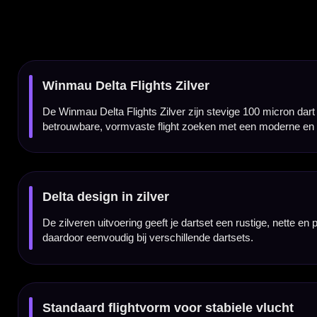
Standaard flightvorm voor stabiele vlucht
Deze Winmau Delta flights hebben een standaard flightvorm. Deze vorm biedt veel draagv
controle, herkenbaar vluchtgedrag en een betrouwbare setup belangrijk vinden.
100 micron materiaal voor betrouwbaar gebruik
De Winmau Delta Flights Zilver zijn gemaakt van 100 micron materiaal. Daardoor blijven
De dikte geeft een goede balans tussen flexibiliteit, vormvastheid en duurzaamheid.
Geschikt voor normale dartshafts
De Winmau Delta Flights Zilver passen op vrijwel iedere normale dartshaft. Daardoor kun 
vervangen of je dartset een zilveren Winmau afwerking wilt geven.
Winmau Delta flights per set van 3 stuks
De Winmau Delta Flights Zilver worden geleverd per set van drie stuks. Daarmee heb je 
voor je dartsetup.