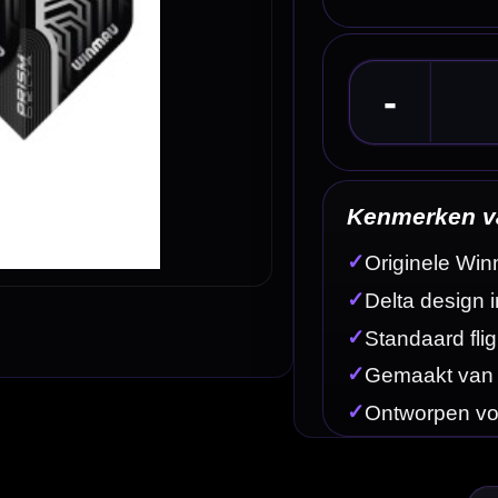
Kenmerken van de Winmau Delta Flights Zilver
✓
Originele Winmau dart flights
✓
Delta design in zilver
✓
Standaard flightvorm
✓
Gemaakt van stevig 100 micron materiaal
✓
Ontworpen voor een stabiele en gecontroleerde vlucht
Omschrijving
Afbe
veren uitstraling. Deze Winmau flights hebben een standaard flightvorm en zijn geschikt voor darte
Deze Winmau Delta flights combineren mooi met zwarte, grijze, witte, zilveren of transparante shaf