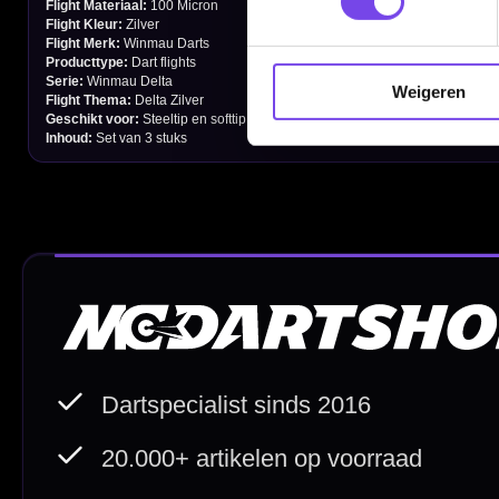
Garantie en Klachten
Betaalmogelijkheden
Weigeren
Order Verwerking
Bedrijfsgegevens
Afstand & Hoogte
Spelregels Darten
Cadeaubonnen
Direct verzonden
Veilig 
20.000+ op voorraad
Betrouw
Deskundig advies
Fysiek
Van echte darters
350m² i