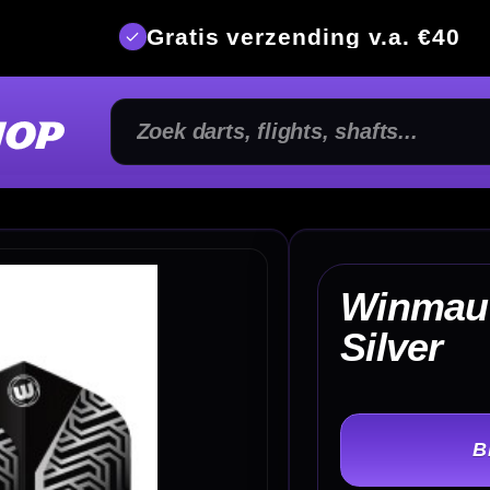
is verzending v.a. €40
350m² fysi
Winmau Delta Flights
€
Silver
TER
-