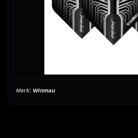
Winmau
Winmau Delta Flights Zilver
De Winmau Delta Flights Zilver zijn stevige 100 micron dart flights met een strakke zil
betrouwbare, vormvaste flight zoeken met een moderne en neutrale look.
Delta design in zilver
De zilveren uitvoering geeft je dartset een rustige, nette en professionele uitstraling. 
daardoor eenvoudig bij verschillende dartsets.