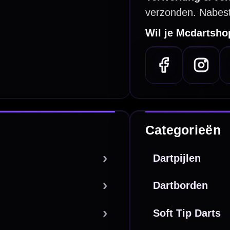
PayPal
Creditcard
Overboeking
Bancontact (BE)
De waardering bij
el Keurmerk Klantbeoordelingen
⭐⭐⭐⭐⭐
gebaseerd op
5641 reviews
.
l | KvK 66339332 |
Algemene voorwaarden
|
Privacy
|
Cookies
powered