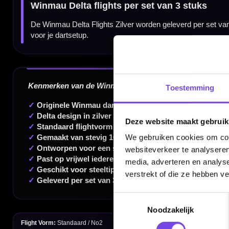
Dartspecialist sinds 2016
20.000+ artikelen op voorraad
350m² fysieke dartwinkel
Deskundig advies van echte darters
Toestemming
Gratis verzending vanaf €40
Deze website maakt gebruik
We gebruiken cookies om cont
websiteverkeer te analyseren
Handige links
media, adverteren en analys
verstrekt of die ze hebben v
Contact
Verzendingen
Toestemmingsselectie
Noodzakelijk
Retouren en Ruilen