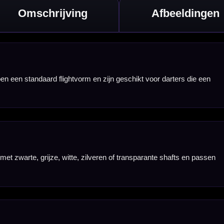
r bij darters die
gelmatig gebruik.
flights wilt
rakke afwerking