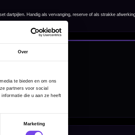
nbergen,
en
Over
 media te bieden en om ons
ze partners voor social
nformatie die u aan ze heeft
Marketing