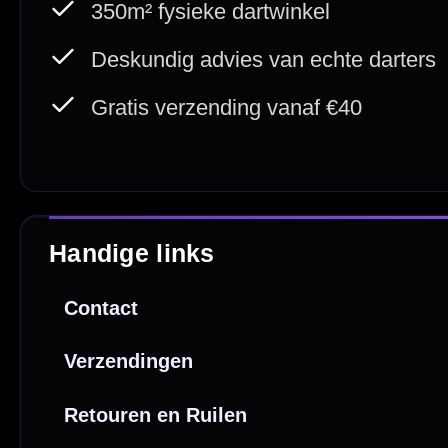
Betaal veilig met
iDEAL / Wero
Sofort
Webwink
is
9.3/10
Copyright © 2016-2026 Mcdartshop.n