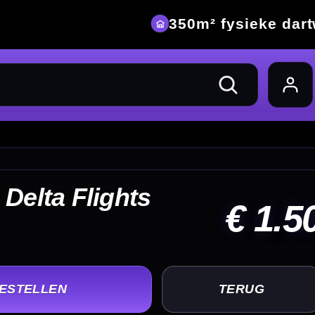
eke dartwinkel
 1.50
UG
+