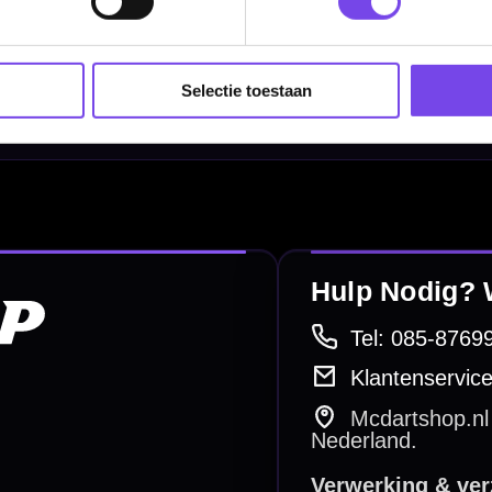
Dart Shirts & Kleding
Mobiele Dartbaan
Selectie toestaan
Complete Sets
Scoreborden
Personaliseren
Dart Accessoires
Surrounds
betalen
Retour & ruilen
bare betaalmethodes
Snel en duidelijk geregeld
e dartwinkel
Gratis verzending
n Steenbergen
Vanaf €40