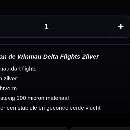
eldingen
rs die een
ts en passen