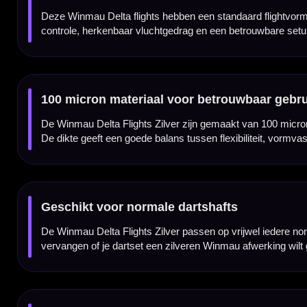
Kenmerken van de Winmau Delta Flights Zilver
✓
Originele Winmau dart flights
✓
Delta design in zilver
✓
Standaard flightvorm
✓
Gemaakt van stevig 100 micron materiaal
✓
Ontworpen voor een stabiele en gecontroleerde vlucht
✓
Past op vrijwel iedere normale dartshaft
✓
Geschikt voor steeltip en softtip dartpijlen
✓
Geleverd per set van 3 stuks
Flight Vorm:
Standaard / No2
Flight Materiaal:
100 Micron
Flight Kleur:
Zilver
Flight Merk:
Winmau Darts
Producttype:
Dart flights
Serie:
Winmau Delta
Flight Thema:
Delta Zilver
Geschikt voor:
Steeltip en softtip dartpijlen met normale shafts
Inhoud:
Set van 3 stuks