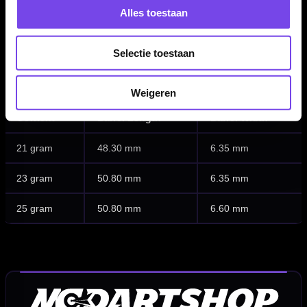
Barrel grip type:
Ringgrip
Alles toestaan
Dartspeler:
Geen
Setup shaft:
Winmau shafts
Selectie toestaan
Setup flight:
Winmau flights
Inhoud:
Set van 3 dartpijlen
Weigeren
Gewicht
Barrel Length
Barrel Width
21 gram
48.30 mm
6.35 mm
23 gram
50.80 mm
6.35 mm
25 gram
50.80 mm
6.60 mm