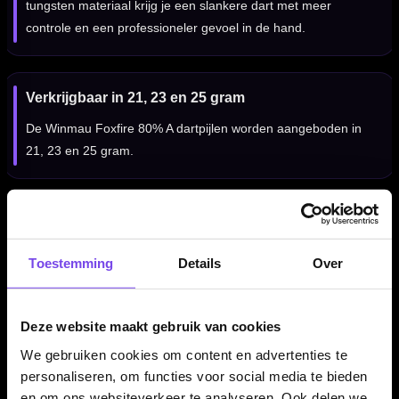
tungsten materiaal krijg je een slankere dart met meer
controle en een professioneler gevoel in de hand.
Verkrijgbaar in 21, 23 en 25 gram
De Winmau Foxfire 80% A dartpijlen worden aangeboden in
21, 23 en 25 gram.
Compleet geleverd met shafts en flights
De Winmau Foxfire 80% A dartpijlen worden geleverd als
Toestemming
Details
Over
complete set van drie dartpijlen, inclusief Winmau shafts en
Winmau flights. Daardoor kun je direct spelen met een
complete Winmau Foxfire setup.
Deze website maakt gebruik van cookies
We gebruiken cookies om content en advertenties te
personaliseren, om functies voor social media te bieden
Kenmerken van de Winmau Foxfire 80% A Dartpijlen
en om ons websiteverkeer te analyseren. Ook delen we