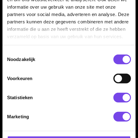
✓
Originele Winmau Foxfire steeltip dartpijlen
informatie over uw gebruik van onze site met onze
✓
Gemaakt van 80% tungsten
partners voor social media, adverteren en analyse. Deze
partners kunnen deze gegevens combineren met andere
✓
Rechte dunne barrel
informatie die u aan ze heeft verstrekt of die ze hebben
✓
Ringgrip voor controle
verzameld op basis van uw gebruik van hun services.
✓
Toegankelijke tungsten dart voor recreatieve en
gevorderde spelers
Toestemmingsselectie
✓
Inclusief Winmau shafts en Winmau flights
Noodzakelijk
✓
Geleverd als complete set van 3 dartpijlen
Voorkeuren
Merk:
Winmau
Serie:
Foxfire 80% A
Statistieken
Producttype:
Steeltip dartpijlen
Materiaal dartpijlen:
80% tungsten
Marketing
Beschikbare gewichten:
21 / 23 / 25 gram
Barrel kleur:
Zilver
Barrel vorm:
Straight / Parallel