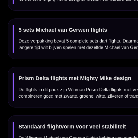
100 micron materiaal voor betrouwbaar gebruik
Deze Winmau flights zijn gemaakt van 100 micron materiaal. Daardoor blijven de flights
geeft een goede balans tussen flexibiliteit, vormvastheid en duurzaamheid.
Geschikt voor normale dartshafts
De Winmau Michael van Gerwen Design Flights passen op vrijwel iedere normale dartshaf
flights wilt vervangen of je dartset een officiële Mighty Mike look wilt geven.
Winmau MVG Design Flight Pack
Het Winmau Michael van Gerwen Design Flight Pack is ideaal als voordeelverpakking voo
bij de hand voor training, competitie of toernooi.
Kenmerken van het Winmau Michael van Gerwen Design Flight Pack
✓
Origineel Winmau Michael van Gerwen flight pack
✓
Bevat 5 sets dart flights
✓
In totaal 15 flights
✓
Verschillende Mighty Mike designs
✓
Winmau Prism Delta flights