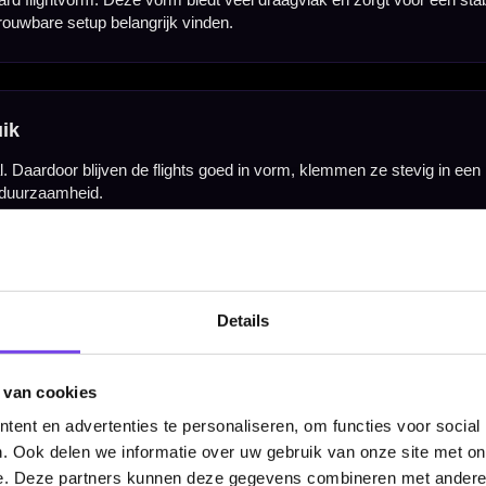
Details
Hulp Nodig? Wij helpen graag!
Tel: 085-8769938
 van cookies
Klantenservice@mcdartshop.nl
ent en advertenties te personaliseren, om functies voor social
Mcdartshop.nl Graaf Hendrikstraat 5A1, 4651TB Stee
. Ook delen we informatie over uw gebruik van onze site met on
Nederland.
e. Deze partners kunnen deze gegevens combineren met andere i