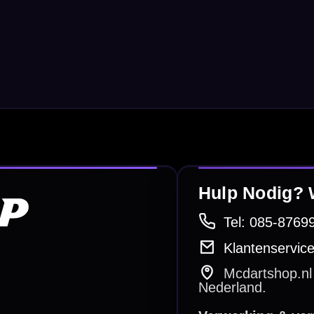
Scoreborden
Personaliseren
Dart Accessoires
Surrounds
betalen
Retour & ruilen
bare betaalmethodes
Snel en duidelijk geregeld
e dartwinkel
Gratis verzending
n Steenbergen
Vanaf €40
PayPal
Creditcard
Overboeking
Bancontact (BE)