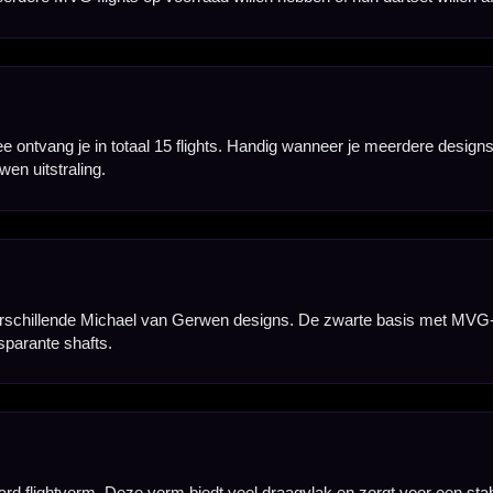
 goed in vorm, klemmen ze stevig in een normale dartshaft en zijn ze geschikt voor regelmatig g
t. Daardoor kun je ze gebruiken op zowel steeltip als softtip dartpijlen. Een goede keuze wanne
r spelers die regelmatig flights vervangen. Met 5 verschillende setjes heb je direct meerdere c