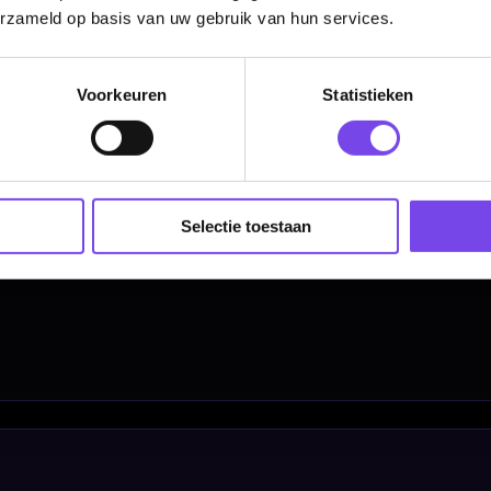
Verwerking & verzending:
Op voorraad: direct verwerkt 
erzameld op basis van uw gebruik van hun services.
verzonden. Nabestelling: afhankelijk van leverancier.
Wil je Mcdartshop.nl volgen?
Voorkeuren
Statistieken
Categorieën
Selectie toestaan
Dartpijlen
Dartborden
Soft Tip Darts
Dart Shirts & Kleding
Mobiele Dartbaan
Complete Sets