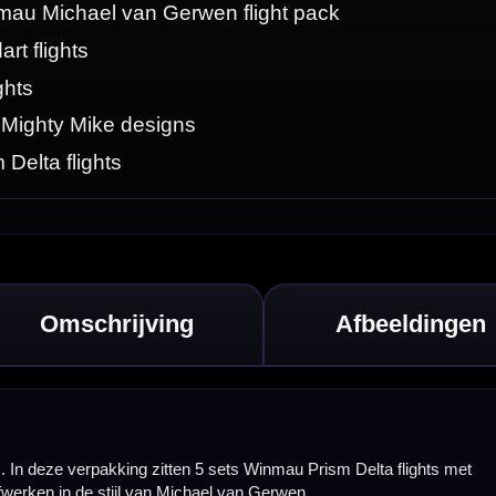
flights met
en of jouw dartset
raling. De designs
ardvorm populair