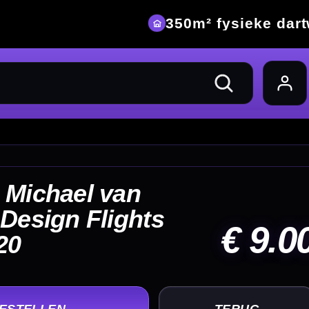
eke dartwinkel
 9.00
UG
+