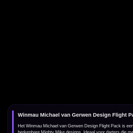
Winmau Michael van Gerwen Design Flight Pack
Het Winmau Michael van Gerwen Design Flight Pack is een complete flightset met versc
herkenbare Mighty Mike designs. Ideaal voor darters die meerdere MVG flights op voorr
5 sets Michael van Gerwen flights
Deze verpakking bevat 5 complete sets dart flights. Daarmee ontvang je in totaal 15 fli
langere tijd wilt blijven spelen met dezelfde Michael van Gerwen uitstraling.
Prism Delta flights met Mighty Mike design
De flights in dit pack zijn Winmau Prism Delta flights met verschillende Michael van Ge
combineren goed met zwarte, groene, witte, zilveren of transparante shafts.
Standaard flightvorm voor veel stabiliteit
De Winmau Michael van Gerwen flights hebben een standaard flightvorm. Deze vorm bied
bij darters die controle, herkenbaar vluchtgedrag en een betrouwbare setup belangrijk v