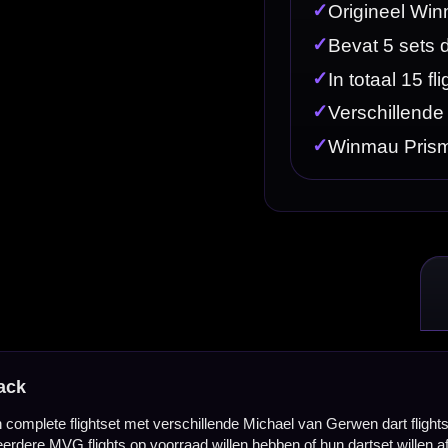
hillende Michael van Gerwen dart flights. In deze verpakking zitten 5 sets Winmau Prism Delta 
aad willen hebben of hun dartset willen afwerken in de stijl van Michael van Gerwen.
ghts. Handig wanneer je meerdere designs wilt afwisselen, reserveflights achter de hand wilt houd
rwen designs. De zwarte basis met MVG-stijl geeft je dartset een krachtige en professionele uitst
t veel draagvlak en zorgt voor een stabiele, rustige vlucht van de dart. Daardoor is de standa
inden.