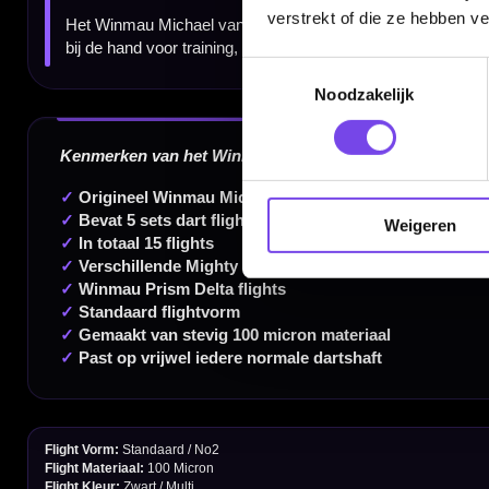
350m² fysieke dartwinkel
verstrekt of die ze hebben v
Deskundig advies van echte darters
Toestemmingsselectie
Gratis verzending vanaf €40
Noodzakelijk
Handige links
Weigeren
Contact
Verzendingen
Retouren en Ruilen
Garantie en Klachten
Betaalmogelijkheden
Order Verwerking