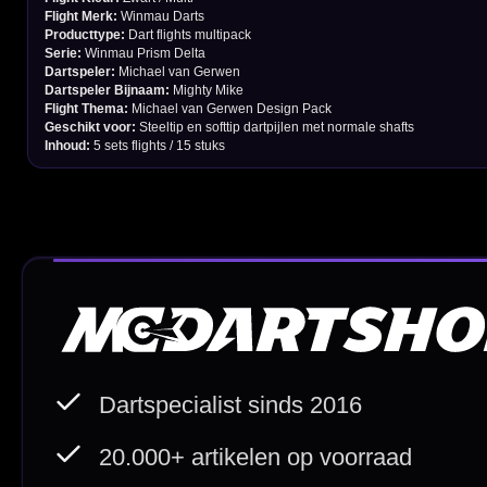
Bedrijfsgegevens
Afstand & Hoogte
Spelregels Darten
Cadeaubonnen
Direct verzonden
Veilig 
20.000+ op voorraad
Betrouw
Deskundig advies
Fysiek
Van echte darters
350m² i
Betaal veilig met
iDEAL / Wero
Sofort