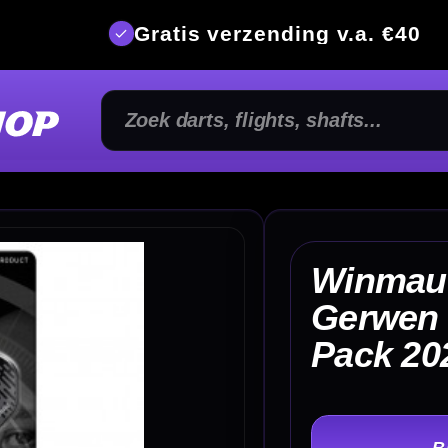
is verzending v.a. €40
350m² fysi
Winmau Michael van
Gerwen Design Flights
€
Pack 2020
TER
-