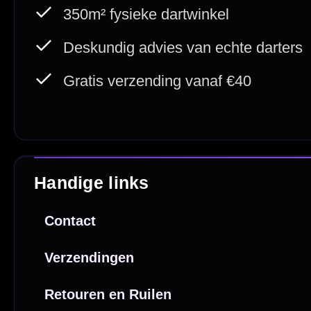
Webwink
is
9.3/10
Copyright © 2016-2026 Mcdartshop.n