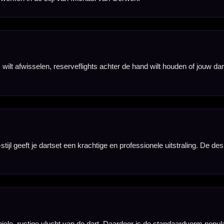
ebruik. De dikte
er je jouw huidige
omplete flightsets