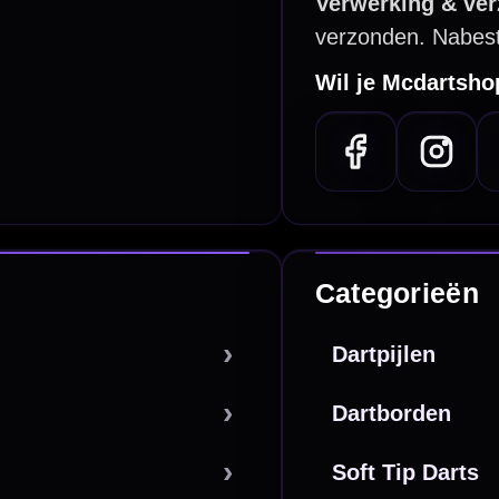
De waardering bij
el Keurmerk Klantbeoordelingen
⭐⭐⭐⭐⭐
gebaseerd op
5641 reviews
.
l | KvK 66339332 |
Algemene voorwaarden
|
Privacy
|
Cookies
powered