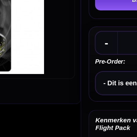
Pre-Order:
Kies een optie
Kenmerken van het Winmau Michael van Gerwen
Flight Pack
✓
Origineel Winmau Michael van Gerwen flight pack
✓
Bevat 5 sets dart flights
✓
In totaal 15 flights
✓
Verschillende Mighty Mike designs
✓
Winmau Prism Delta flights
Omschrijving
Afbe