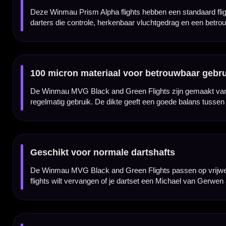
Kenmerken van de Winmau MVG Black and Green Flights
✓
Originele Winmau Prism Alpha dart flights
✓
Michael van Gerwen player design
✓
Zwart/groene uitvoering
✓
Standaard flightvorm
✓
Gemaakt van stevig 100 micron materiaal
✓
Ontworpen voor een stabiele en gecontroleerde vlucht
✓
Past op vrijwel iedere normale dartshaft
✓
Geleverd per set van 3 stuks
Flight Vorm:
Standaard / No2
Flight Materiaal:
100 Micron
Flight Kleur:
Zwart / Groen
Flight Merk:
Winmau Darts
Producttype:
Dart flights
Serie:
Winmau Prism Alpha
Flight Thema:
MVG Black and Green
Dartspeler:
Michael van Gerwen
Geschikt voor:
Steeltip en softtip dartpijlen met normale shafts
Inhoud:
Set van 3 stuks