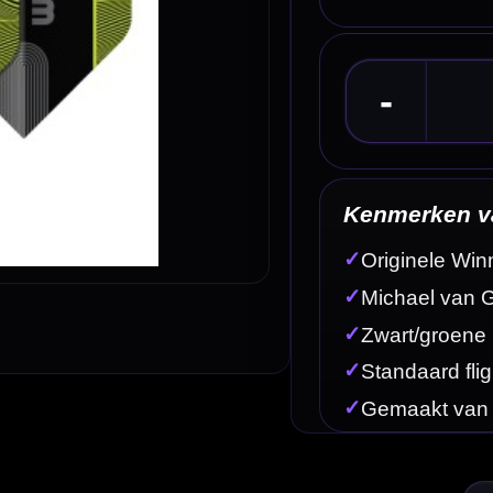
Kenmerken van de Winmau MVG Black and Green
✓
Originele Winmau Prism Alpha dart flights
✓
Michael van Gerwen player design
✓
Zwart/groene uitvoering
✓
Standaard flightvorm
✓
Gemaakt van stevig 100 micron materiaal
Omschrijving
Afbe
 herkenbaar Michael van Gerwen design. Deze Winmau Prism Alpha flights hebben een standaard 
zwart/groene MvG uitstraling.
 combinatie van zwart en groen sluit mooi aan bij de stijl van Michael van Gerwen en combineer