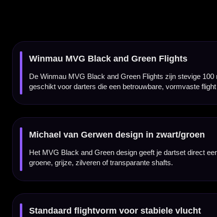
Standaard flightvorm voor stabiele vlucht
Deze Winmau Prism Alpha flights hebben een standaard flightvorm. Deze vorm biedt veel
darters die controle, herkenbaar vluchtgedrag en een betrouwbare setup belangrijk vind
100 micron materiaal voor betrouwbaar gebruik
De Winmau MVG Black and Green Flights zijn gemaakt van 100 micron materiaal. Daardoo
regelmatig gebruik. De dikte geeft een goede balans tussen flexibiliteit, vormvastheid 
Geschikt voor normale dartshafts
De Winmau MVG Black and Green Flights passen op vrijwel iedere normale dartshaft. Daa
flights wilt vervangen of je dartset een Michael van Gerwen afwerking wilt geven.
Winmau MVG flights per set van 3 stuks
De Winmau MVG Black and Green Flights worden geleverd per set van drie stuks. Daarmee
spelerafwerking voor je dartsetup.