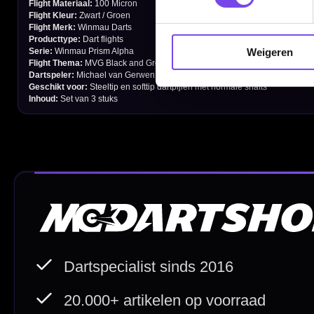
Garantie en Klachten
Betaalmogelijkheden
Weigeren
Order Verwerking
Bedrijfsgegevens
Afstand & Hoogte
Spelregels Darten
Cadeaubonnen
Direct verzonden
Veilig 
20.000+ op voorraad
Betrouw
Deskundig advies
Fysiek
Van echte darters
350m² i