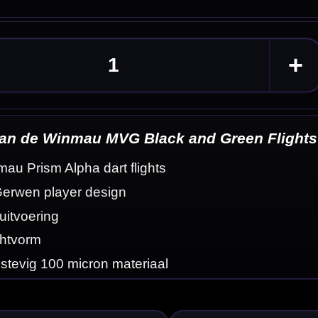
 Flights
eldingen
flightvorm en zijn
t goed met zwarte,