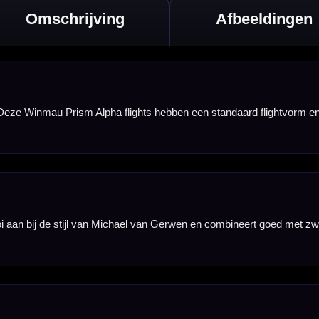
 populair bij
hikt voor
 jouw huidige
 of als sportieve