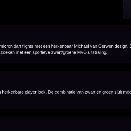
 draagvlak en zorgt voor een stabiele, rustige vlucht van de dart. Daardoor is de standaardvorm
en.
r blijven de flights goed in vorm, klemmen ze stevig in een normale dartshaft en zijn ze gesc
en duurzaamheid.
rdoor kun je ze gebruiken op zowel steeltip als softtip dartpijlen. Een goede keuze wanneer je
 heb je direct genoeg flights voor één complete set dartpijlen. Handig als vervanging, reserve