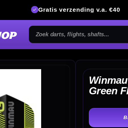
is verzending v.a. €40
350m² fysi
Winmau MVG Black and
€
Green Flights
TER
-