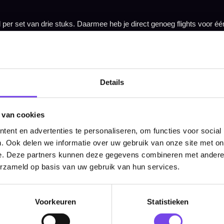
Hulp Nodig? Wij helpen graag!
Tel: 085-8769938
Klantenservice@mcdartshop.nl
Mcdartshop.nl Graaf Hendrikstraat 5A1, 4651TB Stee
Nederland.
Verwerking & verzending:
Op voorraad: direct verwerkt 
verzonden. Nabestelling: afhankelijk van leverancier.
Details
Wil je Mcdartshop.nl volgen?
 van cookies
ent en advertenties te personaliseren, om functies voor social
. Ook delen we informatie over uw gebruik van onze site met on
e. Deze partners kunnen deze gegevens combineren met andere i
Categorieën
erzameld op basis van uw gebruik van hun services.
Dartpijlen
Dartborden
Voorkeuren
Statistieken
Soft Tip Darts