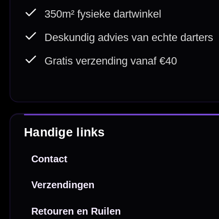
Betaal veilig met
iDEAL / Wero
Sofort
Webwink
is
9.3/10
Copyright © 2016-2026 Mcdartshop.n