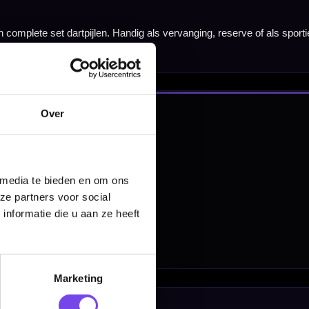
nbergen,
en
Over
 media te bieden en om ons
ze partners voor social
nformatie die u aan ze heeft
Marketing