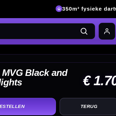
eke dartwinkel
 1.70
UG
+