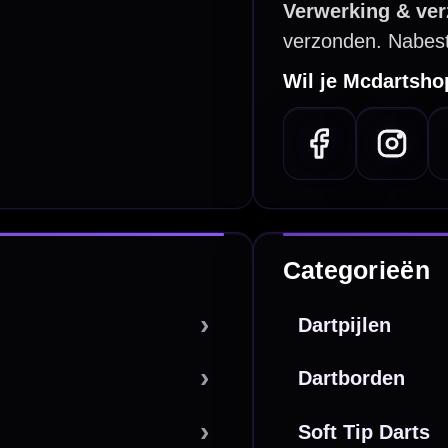
PayPal
Creditcard
Overboeking
Bancontact (BE)
De waardering bij
el Keurmerk Klantbeoordelingen
⭐⭐⭐⭐⭐
gebaseerd op
5641 reviews
.
l | KvK 66339332 |
Algemene voorwaarden
|
Privacy
|
Cookies
powered