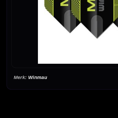
Winmau
Winmau MVG Black and Green Flights
De Winmau MVG Black and Green Flights zijn stevige 100 micron dart flights met een
geschikt voor darters die een betrouwbare, vormvaste flight zoeken met een sportieve 
Michael van Gerwen design in zwart/groen
Het MVG Black and Green design geeft je dartset direct een herkenbare player look. De
groene, grijze, zilveren of transparante shafts.