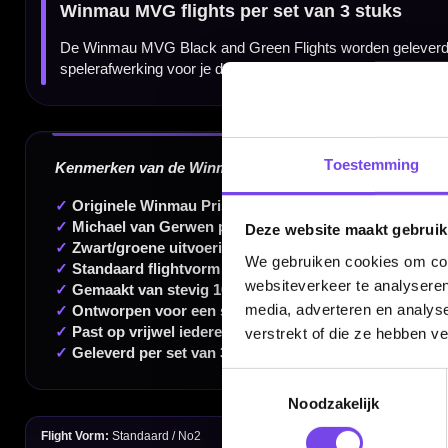
Dartspecialist sinds 2016
20.000+ artikelen op voorraad
350m² fysieke dartwinkel
Toestemming
Deskundig advies van echte darters
Gratis verzending vanaf €40
Deze website maakt gebruik
We gebruiken cookies om cont
websiteverkeer te analyseren
media, adverteren en analys
Handige links
verstrekt of die ze hebben v
Contact
Toestemmingsselectie
Verzendingen
Noodzakelijk
Retouren en Ruilen