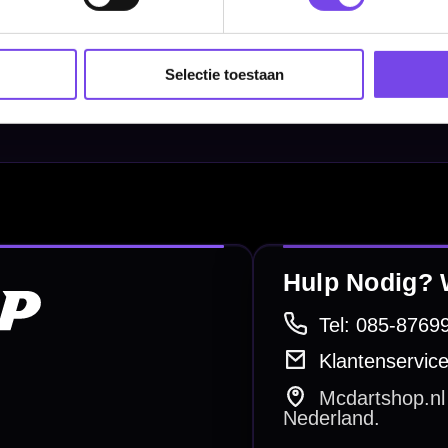
Dart Shirts & Kleding
Mobiele Dartbaan
Selectie toestaan
Complete Sets
Scoreborden
Personaliseren
Dart Accessoires
Surrounds
betalen
Retour & ruilen
bare betaalmethodes
Snel en duidelijk geregeld
e dartwinkel
Gratis verzending
n Steenbergen
Vanaf €40