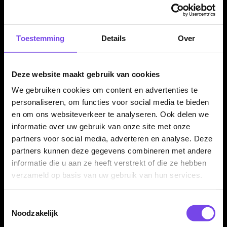
Prism Delta Callisto afwerking wilt geven.
Toestemming
Details
Over
Winmau Prism Delta Callisto flights per set van 3
stuks
De Winmau Prism Delta Callisto Flights worden geleverd per
Deze website maakt gebruik van cookies
set van drie stuks. Daarmee heb je direct genoeg flights voor
We gebruiken cookies om content en advertenties te
één complete set dartpijlen. Handig als vervanging, reserve of
personaliseren, om functies voor social media te bieden
als strakke Winmau afwerking voor je dartsetup.
en om ons websiteverkeer te analyseren. Ook delen we
informatie over uw gebruik van onze site met onze
partners voor social media, adverteren en analyse. Deze
Kenmerken van de Winmau Prism Delta Callisto Flights
partners kunnen deze gegevens combineren met andere
✓
Originele Winmau Prism Delta dart flights
informatie die u aan ze heeft verstrekt of die ze hebben
✓
Callisto design
verzameld op basis van uw gebruik van hun services.
✓
Standaard flightvorm
✓
Gemaakt van stevig 100 micron materiaal
Toestemmingsselectie
Noodzakelijk
✓
Ontworpen voor een stabiele en gecontroleerde vlucht