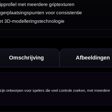
 met meerdere
 aan en blijft er
er kunt herhalen
atsing voor hun