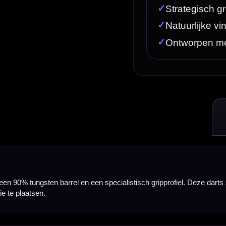
een specialistisch gripprofiel. Deze darts zijn ontworpen voor spelers die veel controle zoeken,
 met een goede verhouding tussen gewicht en barrelgrootte. Daardoor voelt de pijl professioneel
turen. Deze opbouw creëert natuurlijke vingerplaatsingspunten, waardoor je jouw grip makkelijk
rrel ontworpen met veel aandacht voor balans, grippositie en controle tijdens de release.
gt vol en stabiel in de hand, waardoor deze dart goed past bij spelers die graag een duidelijke pla