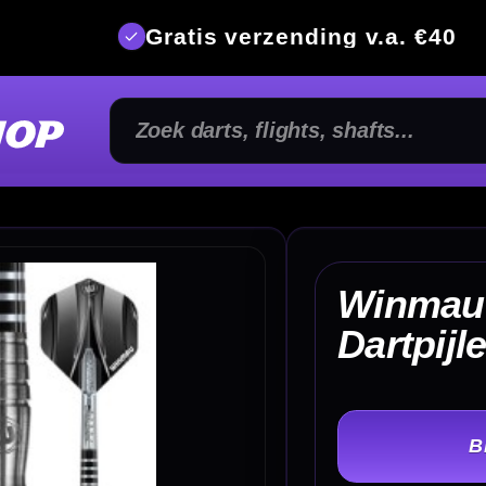
is verzending v.a. €40
350m² fysi
Winmau Sniper V2 90%
€ 
Dartpijlen
TER
-
Gewicht: