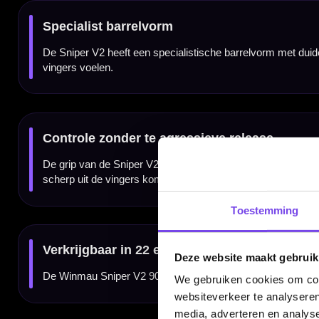
✓
Strategisch gripprofiel met meerdere griptexturen
✓
Natuurlijke vingerplaatsingspunten voor consistentie
✓
Ontworpen met 3D-modelleringstechnologie
✓
Specialist barrelvorm
✓
Verkrijgbaar in 22 en 24 gram
✓
Inclusief Winmau Vecta shafts en Sniper flights
✓
Geleverd als complete set van 3 dartpijlen
Merk:
Winmau
Serie:
Sniper V2 / Sniper 2
Producttype:
Steeltip dartpijlen
Materiaal dartpijlen:
90% tungsten
Beschikbare gewichten:
22 / 24 gram
Barrel kleur:
Zilver / Zwart
Barrel vorm:
Specialist
Barrel grip type:
Meerdere griptexturen / Gripzones
Gripzone:
Over de barrel verdeeld
Dartspeler:
Geen
Toestemming
Setup shaft:
Winmau Vecta shafts
Setup flight:
Winmau Sniper flights
Inhoud:
Set van 3 dartpijlen
Deze website maakt gebruik
Gewicht
Barrel Length
We gebruiken cookies om cont
websiteverkeer te analyseren
22 gram
50.80 mm
media, adverteren en analys