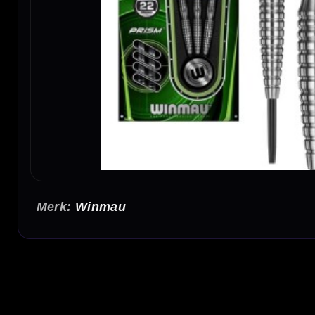
Winmau
Winmau Sniper V2 90% Dartpijlen