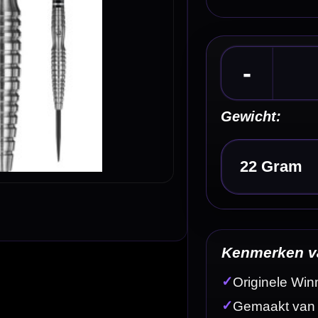
Kies een optie
Kenmerken van de Winmau Sniper V2 90% Dartpi
✓
Originele Winmau Sniper V2 steeltip dartpijlen
✓
Gemaakt van 90% tungsten
✓
Strategisch gripprofiel met meerdere griptexturen
✓
Natuurlijke vingerplaatsingspunten voor consistentie
✓
Ontworpen met 3D-modelleringstechnologie
Omschrijving
Afbe