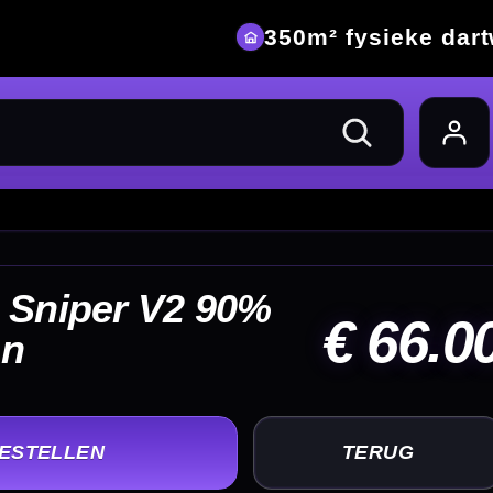
eke dartwinkel
66.00
UG
+