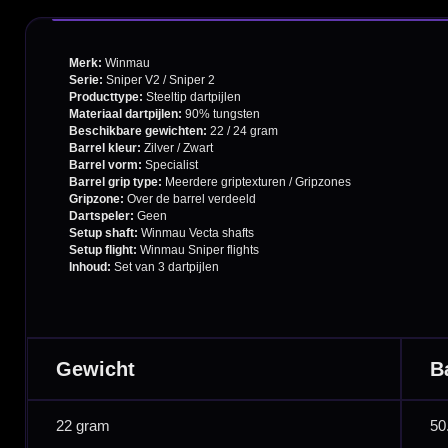
Contact
Verzendingen
Retouren en Ruilen
Garantie en Klachten
Betaalmogelijkheden
Order Verwerking
Bedrijfsgegevens
Afstand & Hoogte
Spelregels Darten
Cadeaubonnen