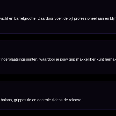
at de pijl te
5 mm bij 24 gram.
een complete