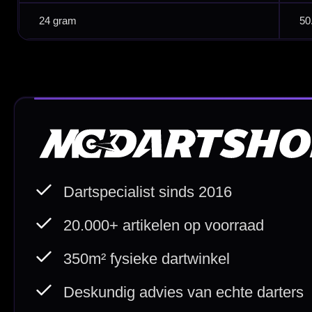
Direct verzonden
Veilig 
20.000+ op voorraad
Betrouw
Deskundig advies
Fysiek
Van echte darters
350m² i
Betaal veilig met
iDEAL / Wero
Sofort
Webwink
is
9.3/10
Copyright © 2016-2026 Mcdartshop.n