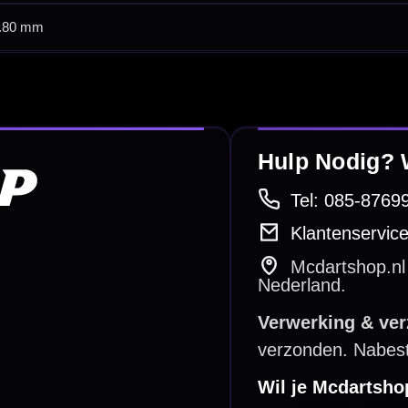
betalen
Retour & ruilen
bare betaalmethodes
Snel en duidelijk geregeld
e dartwinkel
Gratis verzending
n Steenbergen
Vanaf €40
PayPal
Creditcard
Overboeking
Bancontact (BE)
De waardering bij
el Keurmerk Klantbeoordelingen
⭐⭐⭐⭐⭐
gebaseerd op
5641 reviews
.
l | KvK 66339332 |
Algemene voorwaarden
|
Privacy
|
Cookies
powered