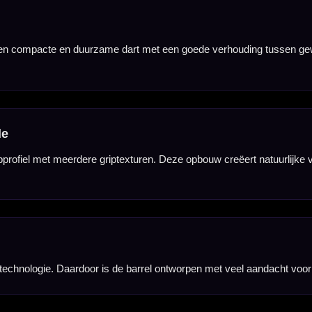
t op een gecontroleerde release. Daardoor is de dart geschikt voor spelers die grip willen zonder d
en hebben een barrel lengte van 50.80 mm, met een barrel width van 7.00 mm bij 22 gram en 7.4
en, inclusief Winmau Vecta shafts en Winmau Sniper flights. Daardoor kun je direct spelen met 