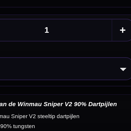
jlen
eldingen