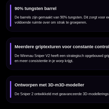
vingers voelen.
Controle zonder te agressieve release
De grip van de Sniper V2 geeft veel houvast en feedback in de vingers, maar blijft gerich
scherp uit de vingers komt.
Verkrijgbaar in 22 en 24 gram
De Winmau Sniper V2 90% dartpijlen zijn verkrijgbaar in 22 en 24 gram. Beide gewicht
Compleet geleverd met Vecta shafts en Sniper flights
De Winmau Sniper V2 90% dartpijlen worden geleverd als complete set van drie dartpijl
Winmau Sniper setup.
Kenmerken van de Winmau Sniper V2 90% Dartpijlen
✓
Originele Winmau Sniper V2 steeltip dartpijlen
✓
Gemaakt van 90% tungsten