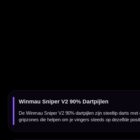
De Winmau Sniper V2 90% dartpijlen zijn steeltip darts met een 90% tungsten barrel en 
gripzones die helpen om je vingers steeds op dezelfde positie te plaatsen.
90% tungsten barrel
De barrels zijn gemaakt van 90% tungsten. Dit zorgt voor een compacte en duurzame dart
voldoende ruimte over om strak te groeperen.
Meerdere griptexturen voor constante controle
De Winmau Sniper V2 heeft een strategisch opgebouwd gripprofiel met meerdere griptex
en meer consistentie in je worp krijgt.
Ontworpen met 3D-m3D-modeller
De Sniper 2 ontwikkeld met geavanceerde 3D-modelleringstechnologie. Daardoor is de ba
Specialist barrelvorm
De Sniper V2 heeft een specialistische barrelvorm met duidelijke gripzones. De barrel li