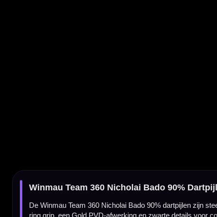
Winmau Team 360 Nicholai Bado 90% Dartpijlen
De Winmau Team 360 Nicholai Bado 90% dartpijlen zijn steeltip darts van Nicholai Bado
ring grip, een Gold PVD-afwerking en zwarte details voor controle, stabiliteit en een opva
Nicholai Bado darts uit de Team 360-serie
Deze Winmau darts zijn ontwikkeld rond Team 360-speler Nicholai Bado. De set is bedoel
een krachtige goud-zwarte uitstraling.
90% tungsten barrel
De barrel is gemaakt van 90% tungsten. Dit zorgt voor een slanke, duurzame en profes
je veel controle tijdens het gooien.
Parallel barrel van 53.00 mm
De Winmau Team 360 Nicholai Bado 90% heeft een parallel barrelprofiel met een lengte 
achterop de barrel vasthouden.