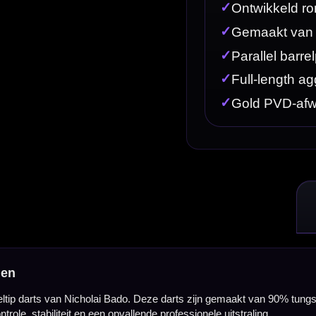
. Deze darts zijn gemaakt van 90% tungsten en combineren een parallel barrelprofiel met full-le
llende professionele uitstraling.
d voor darters die een moderne spelerspijl zoeken met een rechte barrel, stevige grip over de v
sionele dart met een goede verhouding tussen gewicht en barrelgrootte. Daardoor kun je strak 
van 53.00 mm. Deze rechte vorm geeft veel gripruimte en is geschikt voor spelers die de dart vo