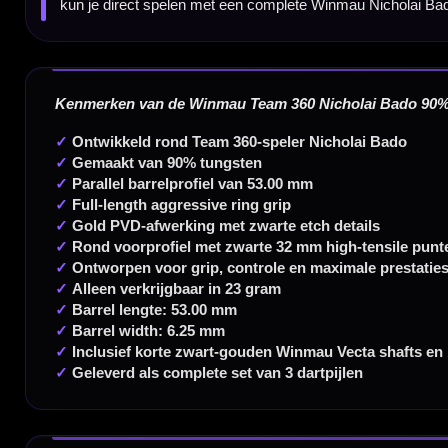
Dartspecialist sinds 2016
20.000+ artikelen op voorraad
350m² fysieke dartwinkel
Deskundig advies van echte darters
Gratis verzending vanaf €40
Handige links
Contact
Verzendingen
Retouren en Ruilen