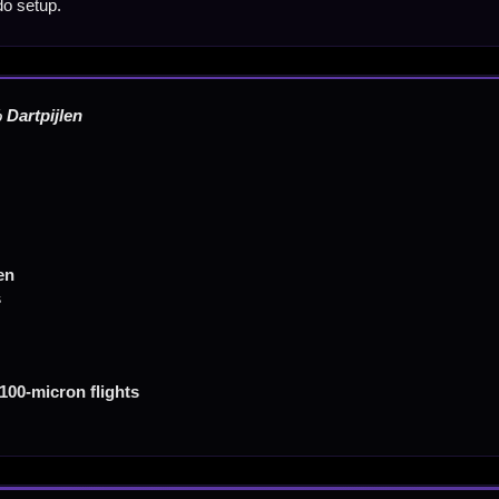
Hulp Nodig? Wij helpen graag!
Tel: 085-8769938
Klantenservice@mcdartshop.nl
Mcdartshop.nl Graaf Hendrikstraat 5A1, 4651TB Stee
Nederland.
Verwerking & verzending:
Op voorraad: direct verwerkt 
verzonden. Nabestelling: afhankelijk van leverancier.
Wil je Mcdartshop.nl volgen?
Categorieën
Dartpijlen
Dartborden
Soft Tip Darts