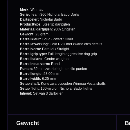
Garantie en Klachten
Betaalmogelijkheden
Order Verwerking
Bedrijfsgegevens
Afstand & Hoogte
Spelregels Darten
Cadeaubonnen
Direct verzonden
Veilig 
20.000+ op voorraad
Betrouw
Deskundig advies
Fysiek
Van echte darters
350m² i