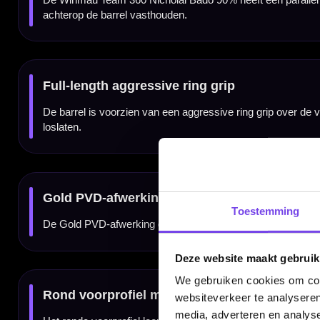
De Winmau Team 360 Nicholai Bado 90% dartpijlen worden aangeboden in 23 gram. De b
Compleet geleverd met Vecta shafts en 100-micron flights
De Winmau Team 360 Nicholai Bado 90% dartpijlen worden geleverd als complete set van 
kun je direct spelen met een complete Winmau Nicholai Bado setup.
Kenmerken van de Winmau Team 360 Nicholai Bado 90% Dartpijlen
✓
Ontwikkeld rond Team 360-speler Nicholai Bado
✓
Gemaakt van 90% tungsten
✓
Parallel barrelprofiel van 53.00 mm
✓
Full-length aggressive ring grip
✓
Gold PVD-afwerking met zwarte etch details
Toestemming
✓
Rond voorprofiel met zwarte 32 mm high-tensile punten
✓
Ontworpen voor grip, controle en maximale prestaties
✓
Alleen verkrijgbaar in 23 gram
✓
Barrel lengte: 53.00 mm
Deze website maakt gebruik
✓
Barrel width: 6.25 mm
✓
Inclusief korte zwart-gouden Winmau Vecta shafts en 100-micron flights
We gebruiken cookies om cont
✓
Geleverd als complete set van 3 dartpijlen
websiteverkeer te analyseren
media, adverteren en analys