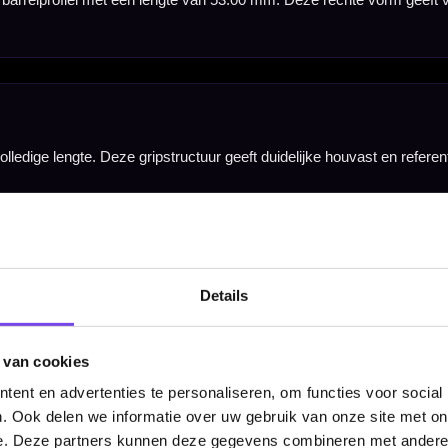
arrel heeft een lengte van 53.00 mm en een barrel width van 6.25 mm.
drie dartpijlen, inclusief korte zwart-gouden Winmau Vecta shafts en extra dikke 100-micron fl
Details
 van cookies
ent en advertenties te personaliseren, om functies voor social
. Ook delen we informatie over uw gebruik van onze site met on
e. Deze partners kunnen deze gegevens combineren met andere i