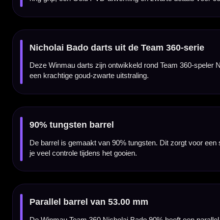
Full-length aggressive ring grip
De barrel is voorzien van een aggressive ring grip over de volledige lengte. Deze gripstr
loslaten.
Gold PVD-afwerking met zwarte etch details
De Gold PVD-afwerking geeft deze Nicholai Bado darts een luxe en opvallende uitstralin
Rond voorprofiel met zwarte high-tensile punten
Het ronde voorprofiel loopt over in zwarte 32 mm high-tensile punten. Deze combinatie
Ontworpen voor grip en maximale controle
Door de combinatie van 90% tungsten, een parallel barrelprofiel en full-length aggressiv
en een consistente release belangrijk vinden.
Alleen verkrijgbaar in 23 gram