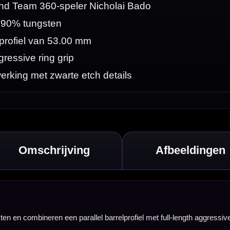
ngth aggressive
olledige lengte en
groeperen en houd
oraan, centraal of