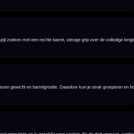
controleerd kunt
p de barrel.
 aan de voorkant.
veel grip, controle