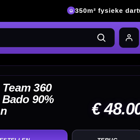
eke dartwinkel
48.00
UG
+