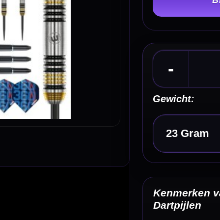
Gewicht:
Kies een optie
Kenmerken van de Winmau Team 360 Nicholai 
Dartpijlen
✓
Ontwikkeld rond Team 360-speler Nicholai Bado
✓
Gemaakt van 90% tungsten
✓
Parallel barrelprofiel van 53.00 mm
✓
Full-length aggressive ring grip
✓
Gold PVD-afwerking met zwarte etch details
Omschrijving
Afbe