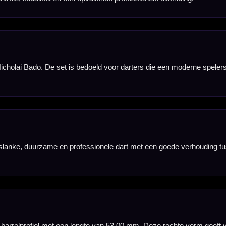
uctuur geeft duidelijke houvast en referentiepunten voor je vingers, zodat je de dart stevig en ge
g. De zwarte etch details zorgen voor extra contrast en maken de gripzones duidelijk zichtbaar o
 zorgt voor een nette overgang naar de punt en geeft de dart een betrouwbare, strakke afwerking
e ring grip voelt deze dart stevig en betrouwbaar aan. Dat maakt de set geschikt voor spelers die 