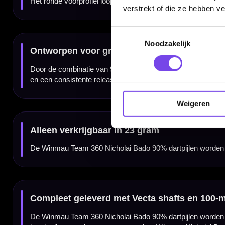
verstrekt of die ze hebben v
Merk:
Winmau
Serie:
Team 360 Nicholai Bado Darts
Dartspeler:
Nicholai Bado
Toestemmingsselectie
Producttype:
Steeltip dartpijlen
Materiaal dartpijlen:
90% tungsten
Noodzakelijk
Gewicht:
23 gram
Barrel kleur:
Goud / Zwart / Zilver
Barrel afwerking:
Gold PVD met zwarte etch details
Barrel vorm:
Parallel / Straight
Barrel grip type:
Full-length aggressive ring grip
Barrel balans:
Centre weighted
Barrel neus vorm:
Rond
Punten:
32 mm zwarte high-tensile punten
Barrel lengte:
53.00 mm
Barrel width:
6.25 mm
Weigeren
Setup shaft:
Korte zwart-gouden Winmau Vecta shafts
Setup flight:
100-micron Nicholai Bado flights
Inhoud:
Set van 3 dartpijlen
Gewicht
Barrel Length
23 gram
53.00 mm