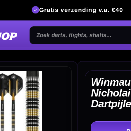
is verzending v.a. €40
350m² fysi
Winmau Team 360
Nicholai Bado 90%
€ 
Dartpijlen
TER
-