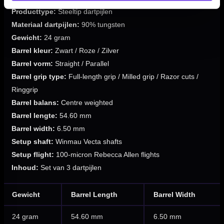
Producttype:
Steeltip dartpijlen
Materiaal dartpijlen:
90% tungsten
Gewicht:
24 gram
Barrel kleur:
Zwart / Roze / Zilver
Barrel vorm:
Straight / Parallel
Barrel grip type:
Full-length grip / Milled grip / Razor cuts /
Ringgrip
Barrel balans:
Centre weighted
Barrel lengte:
54.60 mm
Barrel width:
6.50 mm
Setup shaft:
Winmau Vecta shafts
Setup flight:
100-micron Rebecca Allen flights
Inhoud:
Set van 3 dartpijlen
Gewicht
Barrel Length
Barrel Width
24 gram
54.60 mm
6.50 mm