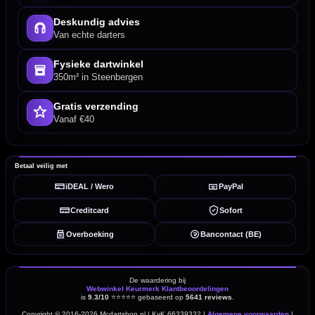
Deskundig advies
Van echte darters
Fysieke dartwinkel
350m² in Steenbergen
Gratis verzending
Vanaf €40
Betaal veilig met
iDEAL / Wero
PayPal
Creditcard
Sofort
Overboeking
Bancontact (BE)
De waardering bij
Webwinkel Keurmerk Klantbeoordelingen
is
9.3/10
⭐⭐⭐⭐⭐
gebaseerd op
5641 reviews
.
Copyright © 2016-2026 Mcdartshop.nl | KvK 66339332 |
Algemene voorwaarden
|