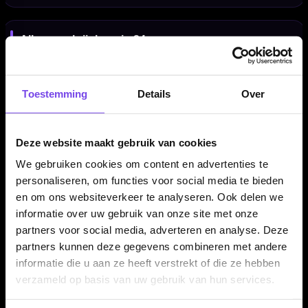
Alleen verkrijgbaar in 24 gram
De Winmau Team 360 Rebecca Allen 90% dartpijlen worden
aangeboden in 24 gram. De barrel heeft een lengte van 54.60
Toestemming
Details
Over
mm en een barrel width van 6.50 mm.
Deze website maakt gebruik van cookies
Compleet geleverd met Vecta shafts en 100-micron
We gebruiken cookies om content en advertenties te
flights
personaliseren, om functies voor social media te bieden
De Winmau Team 360 Rebecca Allen 90% dartpijlen worden
en om ons websiteverkeer te analyseren. Ook delen we
geleverd als complete set van drie dartpijlen, inclusief Winmau
informatie over uw gebruik van onze site met onze
Vecta shafts en 100-micron Rebecca Allen flights. Daardoor
partners voor social media, adverteren en analyse. Deze
kun je direct spelen met een complete Winmau Rebecca Allen
partners kunnen deze gegevens combineren met andere
setup.
informatie die u aan ze heeft verstrekt of die ze hebben
verzameld op basis van uw gebruik van hun services.