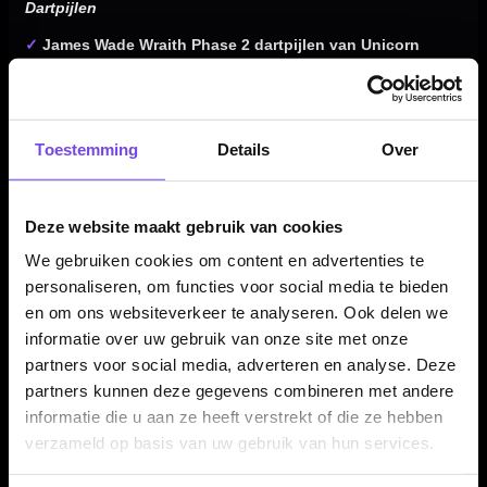
Dartpijlen
✓
James Wade Wraith Phase 2 dartpijlen van Unicorn
✓
Gemaakt van 90% tungsten
✓
Zwarte PVD coating met neon groene details
✓
Parallel Phase 2 Premier barrelprofiel
Toestemming
Details
Over
✓
Complexe milled Wraith grip centraal op de barrel
✓
Zwarte 36 mm Volute points voor extra grip in het
dartbord
Deze website maakt gebruik van cookies
✓
Verkrijgbaar in 20, 22 en 24 gram
We gebruiken cookies om content en advertenties te
✓
Compleet geleverd met neon groene Gripper 4 shafts en
personaliseren, om functies voor social media te bieden
Plus UltraFly flights
en om ons websiteverkeer te analyseren. Ook delen we
informatie over uw gebruik van onze site met onze
partners voor social media, adverteren en analyse. Deze
Dartpijl Materiaal:
90% Tungsten
partners kunnen deze gegevens combineren met andere
Dartpijl Gewicht:
20-22-24 Gram
informatie die u aan ze heeft verstrekt of die ze hebben
verzameld op basis van uw gebruik van hun services.
Dartpijl Kleur:
Zwart / Groen
Barrel profiel:
Parallel / Phase 2 Premier