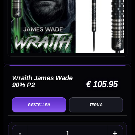
Wraith James Wade
€ 105.95
90% P2
TERUG
-
+