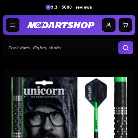
9,3 · 5000+ reviews