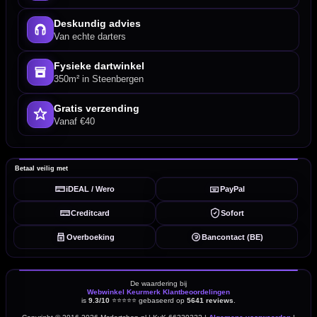
Deskundig advies
Van echte darters
Fysieke dartwinkel
350m² in Steenbergen
Gratis verzending
Vanaf €40
Betaal veilig met
iDEAL / Wero
PayPal
Creditcard
Sofort
Overboeking
Bancontact (BE)
De waardering bij
Webwinkel Keurmerk Klantbeoordelingen
is
9.3/10
⭐⭐⭐⭐⭐
gebaseerd op
5641 reviews
.