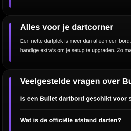
Handige links
Contact
Verzendingen
Retouren en Ruilen
Garantie en Klachten
Betaalmogelijkheden
Order Verwerking
Bedrijfsgegevens
Afstand & Hoogte
Spelregels Darten
Cadeaubonnen