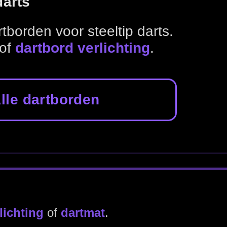
rden
ren en