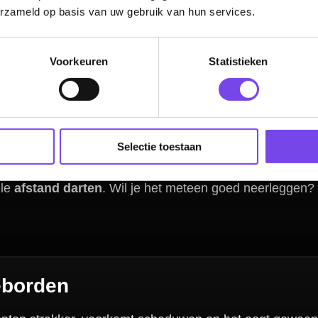
erzameld op basis van uw gebruik van hun services.
Voorkeuren
Statistieken
 ophanging, een surround, een mat en eventueel een lichtset. In
dart accesso
tbord een complete dartcorner waar je elke dag met plezier op gooit.
en
Selectie toestaan