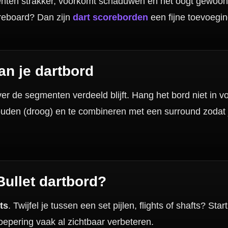
ichting?
Hulp Nodig? Wij helpen graag!
Tel: 085-8769938
Klantenservice@mcdartshop.nl
Mcdartshop.nl Graaf Hendrikstraat 5A1, 4651TB Stee
Nederland.
Verwerking & verzending:
Op voorraad: direct verwerkt 
verzonden. Nabestelling: afhankelijk van leverancier.
Wil je Mcdartshop.nl volgen?