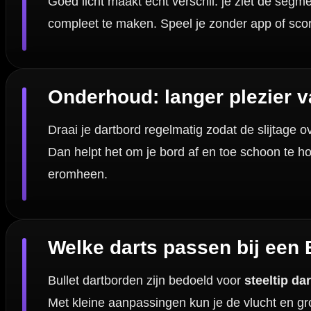
Kan ik Bullet dartborden combineren met dartbord verl
Dartspecialist sinds 2016
20.000+ artikelen op voorraad
350m² fysieke dartwinkel
Deskundig advies van echte darters
Gratis verzending vanaf €40