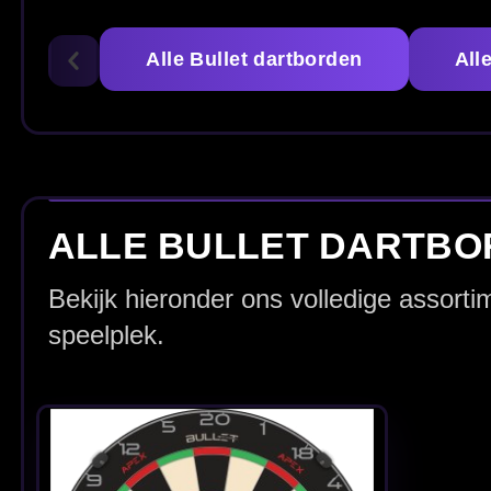
Bullet APEX -
Dartbord
€ 64.95
Sisal dartbord voor steeltip
Voor thuis, café & clu
darts