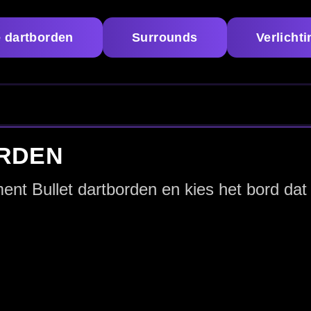
Advies: bor
b
Complete setup in één shop
afstand