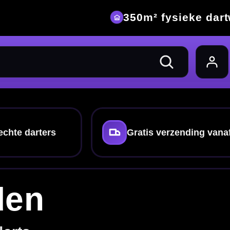
eke dartwinkel
nding vanaf €40