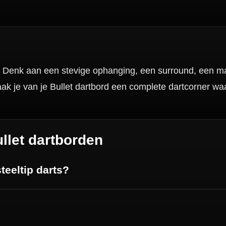
Categorieën
Dartpijlen
Dartborden
Soft Tip Darts
Dart Shirts & Kleding
Mobiele Dartbaan
Complete Sets
Scoreborden
Personaliseren
Dart Accessoires
Surrounds