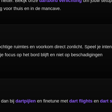
nbergen,
en