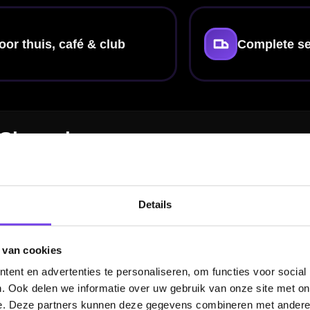
omt schaduwen en het oogt gewoon netter. Bekijk onze
dartbord verlichting
om 
t scoreborden
een fijne toevoeging voor thuis en in de mancave.
d
ld blijft. Hang het bord niet in vochtige ruimtes en voorkom direct zonlicht. Sp
bineren met een surround zodat je focus op het bord blijft en niet op beschad
Details
 van cookies
rd?
ent en advertenties te personaliseren, om functies voor social
. Ook delen we informatie over uw gebruik van onze site met on
n set pijlen, flights of shafts? Start dan bij
dartpijlen
en finetune met
dart fligh
e. Deze partners kunnen deze gegevens combineren met andere i
baar verbeteren.