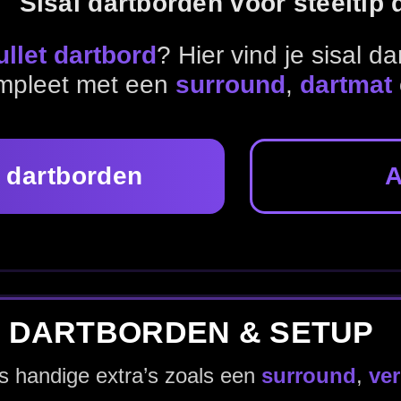
Alle dartborden
RDEN & SETUP
s zoals een
surround
,
verlichting
of
dartmat
.
Surrounds
Verlichting
Dartmatten
Scorebo
den en kies het bord dat past bij jouw speelstijl, trainingsu