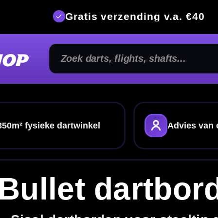
is verzending v.a. €40
350m² fysi
nkel
Advies van echte darters
Gratis verze
t dartborden
orden voor steeltip darts
? Hier vind je sisal dartborden voor steeltip darts.
en
surround
,
dartmat
of
dartbord verlichting
.