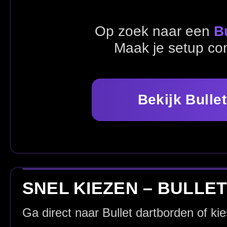
Bekijk Bullet dartborden
SNEL KIEZEN – BULLET DARTBO
Ga direct naar Bullet dartborden of kies handige extra’
Alle Bullet dartborden
Alle dartborden
ALLE BULLET DARTBORDEN
Bekijk hieronder ons volledige assortiment Bullet dartbor
speelplek.