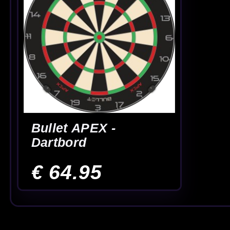
Bullet dartborden bij McDartShop.nl
Wil je een
Bullet dartbord
bestellen voor jouw steeltip setup? In deze 
competitiegebruik. Een sisal dartbord herstelt na de worp, waardoor je 
onze
complete dartborden categorie
.
Sisal dartbord: waarom dit materiaal?
Sisal is de standaard bij steeltip darts. Het is stevig, sluit mooi na h
het voordeel in een netter bordbeeld en minder “open” plekken. Comb
houden.
Afstand darten: dartbord hoogte en afsta
Voor een fijne, eerlijke training is de juiste afmeting belangrijk. De st
de voorkant van het bord). Zo speel je op officiële
afstand darten
. Wi