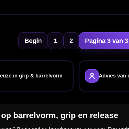
hil zit in slankte en groeperen
ijn doorgaans wat dikker en daardoor prettig als je relaxed instapt.
Tungsten 
eperen
makkelijker wordt. Je hoeft niet “de duurste” te pakken: de beste Bull's d
sief
ingerdruk of glijdt je release soms weg? Dan werkt een duidelijk profiel vaak bet
grip vaak rustiger. Tip: als je twijfel hebt tussen twee Bull's barrels, kies eerst
alen stabiliteit
enorm finetunen met je set-up. Andere
shafts
veranderen het kantelpunt en timin
 “strak” krijgen zonder nieuwe barrels? Start dan met shafts en flights en pak daar
soires
.