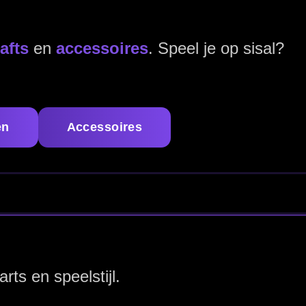
 Bull's set-up
bij het loslaten,
n. Zo maak je jouw