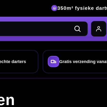
eke dartwinkel
nding vanaf €40