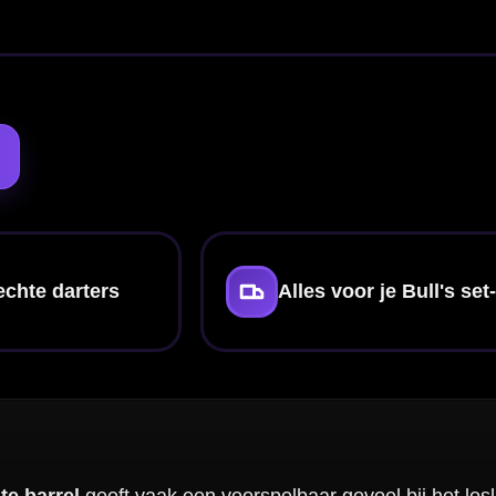
(wolfraam)
artpijl is degene
er. Gooi je juist
 op
grip
en pas
g, en andere
na pas de barrel