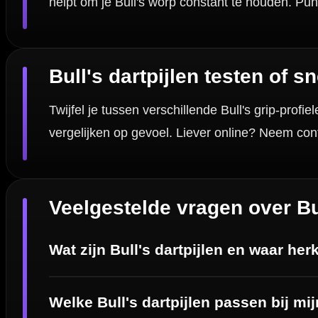
Deskundig advies van echte darters
Gratis verzending vanaf €40
Handige links
Contact
Verzendingen
Retouren en Ruilen
Garantie en Klachten
Betaalmogelijkheden
Order Verwerking
Bedrijfsgegevens
Afstand & Hoogte