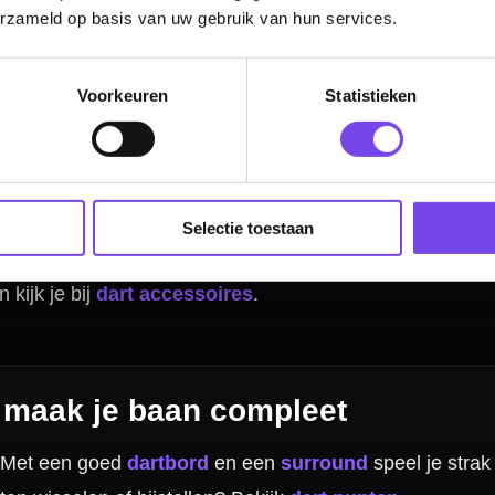
erzameld op basis van uw gebruik van hun services.
Voorkeuren
Statistieken
 ik op voorraad?
Selectie toestaan
Hulp Nodig? Wij helpen graag!
Tel: 085-8769938
Klantenservice@mcdartshop.nl
Mcdartshop.nl Graaf Hendrikstraat 5A1, 4651TB Stee
Nederland.
Verwerking & verzending:
Op voorraad: direct verwerkt 
verzonden. Nabestelling: afhankelijk van leverancier.