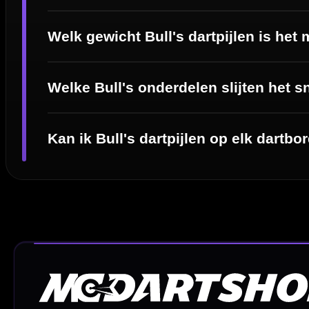
Spelregels Darten
Cadeaubonnen
Direct verzonden
Veilig 
20.000+ op voorraad
Betrouw
Deskundig advies
Fysiek
Van echte darters
350m² i
Betaal veilig met
iDEAL / Wero
Sofort