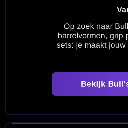
Bekijk Bull's dartpijlen
SNEL KIEZEN – BULL'S DARTPIJL
Ga direct naar Bull's dartpijlen of kies onderdelen voor 
Combineer met een goed
dartbord
en check je
hoogte
Alle Bull's dartpijlen
Alle dartpijlen
Flights
ALLE BULL'S DARTPIJLEN