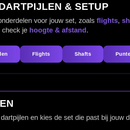
de set die past bij jouw darts en speelstijl.
1
2
Pagina 3 van 3
lvorm
Advies van echte darters
Alles voor je
m, grip en release
arrelvorm en je release. Een
rechte barrel
geeft vaak een voorspelbaar gevoel 
 verder naar voren plaatst. Daarna kies je de
grip
: van subtiel tot uitgesproke
dere merken bekijken? Ga naar alle
dartpijlen
.