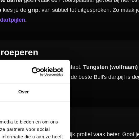
jn via
dartmatten
ogelijk) setups
helpt.
Over
 media te bieden en om ons
ze partners voor social
nformatie die u aan ze heeft