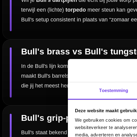
Bull's darts spelen op sisal: maak je baa
Bull's steeltip dartpijlen zijn gemaakt voor sisal. Met een goed
dartbo
helpt om je Bull's worp constant te houden. Punten wisselen of bijstel
Bull's dartpijlen testen of snel advies?
Twijfel je tussen verschillende Bull's grip-profielen of barrelvormen? 
vergelijken op gevoel. Liever online? Neem contact op: we kijken met je
Toestemming
Veelgestelde vragen over Bull's dartpijle
Deze website maakt gebruik
Wat zijn Bull's dartpijlen en waar herken je ze aan?
We gebruiken cookies om cont
websiteverkeer te analyseren
Welke Bull's dartpijlen passen bij mijn grip en release?
media, adverteren en analys