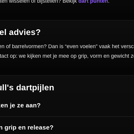
Wil je Mcdartshop.nl volgen?
Categorieën
Dartpijlen
Dartborden
Soft Tip Darts
Dart Shirts & Kleding
Mobiele Dartbaan
Complete Sets
Scoreborden
Personaliseren