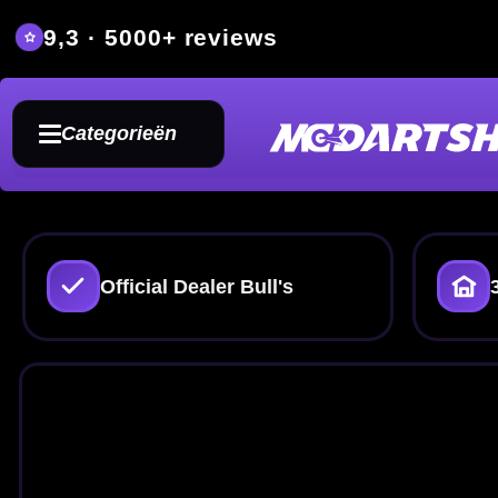
9,3 · 5000+ reviews
Grat
Categorieën
Official Dealer Bull's
350m² fysieke dartwin
Bull'
Van brass insta
Op zoek naar Bull's dartpijlen? Hi
barrelvormen, grip-profielen en g
sets: je maakt jouw set-up compl