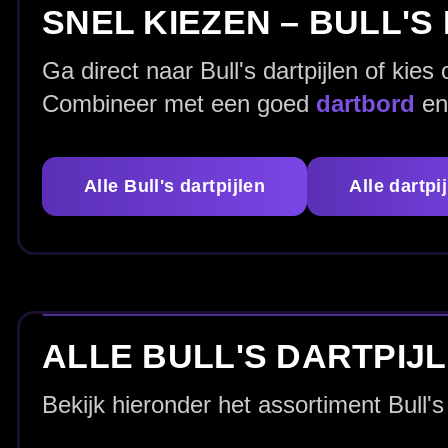
Bekijk hieronder het assortiment Bull's dartpijlen en kies 
Begin
Bull's dartpijlen voor elk
Keuze in grip & barre
niveau
Bull's dartpijlen kopen: kies op barrelvor
Wil je
Bull's dartpijlen
die echt bij jouw worp passen? Begin met de b
terwijl een (lichte)
torpedo
meer steun kan geven als je je vingers wat
Bull's setup consistent in plaats van “zomaar een set”. Wil je ook an