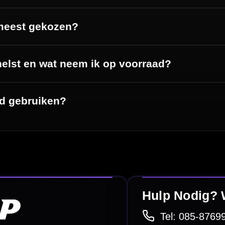
Dart Accessoires
Surrounds
betalen
Retour & ruilen
bare betaalmethodes
Snel en duidelijk geregeld
e dartwinkel
Gratis verzending
n Steenbergen
Vanaf €40
PayPal
Creditcard
Overboeking
Bancontact (BE)