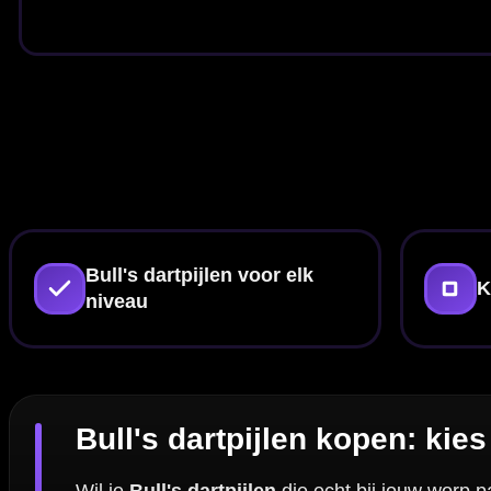
Bull's brass vs Bull's tungsten: het versc
In de Bull's lijn kom je zowel
brass
als
tungsten
tegen. Brass barrels z
maakt Bull's barrels slanker bij hetzelfde gewicht, waardoor strak
gro
die jij het meest herhaalbaar kunt gooien.
Bull's grip-profielen: van subtiel tot agres
Bull's staat bekend om verschillende grip-profielen. Speel je met veel v
soepel en wil je geen “haken” in je release, dan is een subtielere Bull's 
daarna op looks.
Bull's setup finetunen: flights & shafts bep
Veel spelers zoeken het verschil in de barrel, maar bij Bull's kun je 
flights
sturen de stabiliteit in de vlucht. Wil je je Bull's darts sneller
upgrade. Voor tools, ringen en kleine onderdelen kijk je bij
dart acces