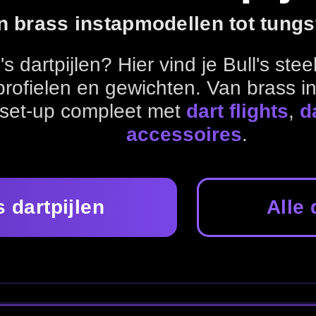
accessoires
.
Alle dartpijlen bekijken
EN & SETUP
jouw set, zoals
flights
,
shafts
en
accessoires
. Speel je op 
 & afstand
.
Shafts
Punten
Accessoires