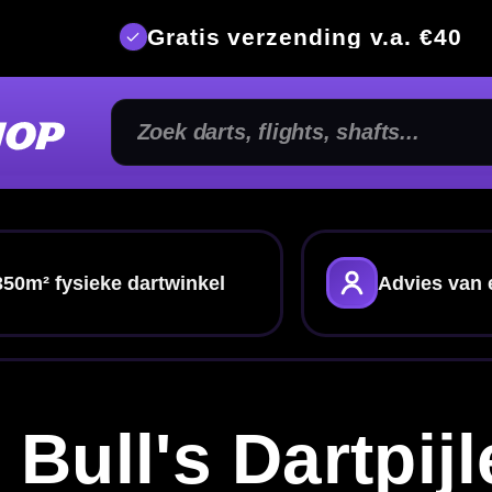
is verzending v.a. €40
350m² fysi
kel
Advies van echte darters
Gratis verze
s Dartpijlen
pmodellen tot tungsten darts
er vind je Bull's steeltip darts in verschillende
ewichten. Van brass instapmodellen tot tungsten
eet met
dart flights
,
dart shafts
en handige
dart