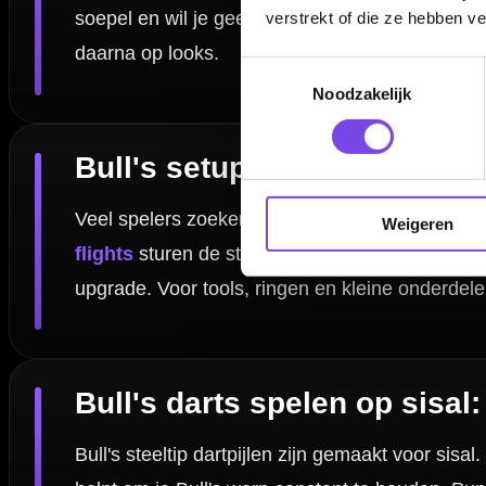
verstrekt of die ze hebben v
Welk gewicht Bull's dartpijlen is het meest gekozen?
Toestemmingsselectie
Noodzakelijk
Welke Bull's onderdelen slijten het snelst en wat neem
Kan ik Bull's dartpijlen op elk dartbord gebruiken?
Weigeren
Dartspecialist sinds 2016
20.000+ artikelen op voorraad
350m² fysieke dartwinkel