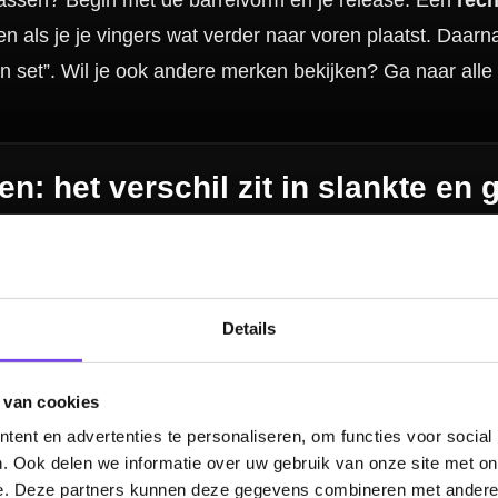
n compleet
rd
en een
surround
speel je strak zonder gedoe met missers. Een vaste werpli
len? Bekijk
dart punten
.
Dan is “even voelen” vaak het verschil. In onze fysieke
dartwinkel
kun je (waar m
 mee op grip, vorm en gewicht zodat je een Bull's set kiest die je echt vooruit 
Details
n
 van cookies
ent en advertenties te personaliseren, om functies voor social
. Ook delen we informatie over uw gebruik van onze site met on
e. Deze partners kunnen deze gegevens combineren met andere i