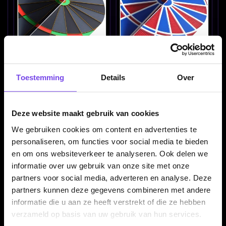
Bull's Design 100 Board
Bull's Design 100 Board
Black No.2 Flights
Blue and Red No.2
Flights
Toestemming
Details
Over
€ 1.50
€ 1.50
Deze website maakt gebruik van cookies
We gebruiken cookies om content en advertenties te
personaliseren, om functies voor social media te bieden
en om ons websiteverkeer te analyseren. Ook delen we
informatie over uw gebruik van onze site met onze
partners voor social media, adverteren en analyse. Deze
partners kunnen deze gegevens combineren met andere
Bull's Design 100 Board
Bull's Design 100 Duck
informatie die u aan ze heeft verstrekt of die ze hebben
Normal No.2 Flights
You No.2 Flights
verzameld op basis van uw gebruik van hun services.
€ 1.50
€ 1.50