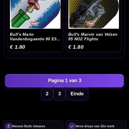
Bull's Mario
Bull's Marvin van Velzen
Vandenbogaerde 90 E3
95 NO2 Flights
NO2 Flights
€ 1.80
€ 1.80
Pagina 1 van 3
2
3
Einde
Nieuwe Bulls releases
Verse drops van één merk