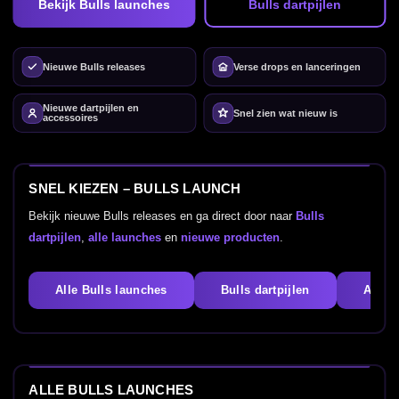
Bekijk Bulls launches
Bulls dartpijlen
Nieuwe Bulls releases
Verse drops en lanceringen
Nieuwe dartpijlen en
Snel zien wat nieuw is
accessoires
SNEL KIEZEN – BULLS LAUNCH
Bekijk nieuwe Bulls releases en ga direct door naar
Bulls
dartpijlen
,
alle launches
en
nieuwe producten
.
Alle Bulls launches
Bulls dartpijlen
Alle 
ALLE BULLS LAUNCHES