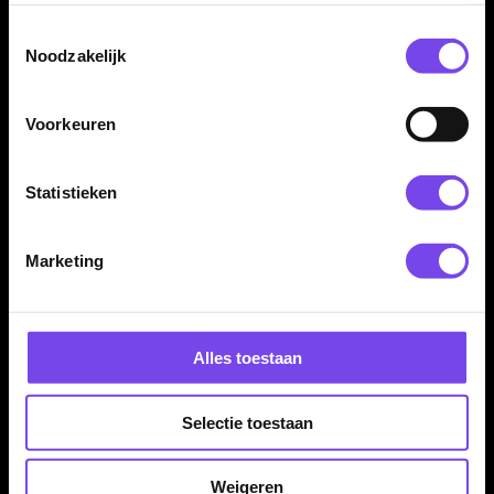
Toestemmingsselectie
Noodzakelijk
Voorkeuren
Statistieken
Bull's Design 100 Rising
Bull's Dirk van
Bull No.2 Flights
Duijvenbode CP 95%
Marketing
Dartpijlen
€ 1.50
€ 129.95
Alles toestaan
Selectie toestaan
Weigeren