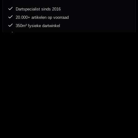
Dartspecialist sinds 2016
20.000+ artikelen op voorraad
350m² fysieke dartwinkel
Deskundig advies van echte darters
Gratis verzending vanaf €40
Hulp Nodig? Wij helpen graag!
Tel: 085-8769938
Klantenservice@mcdartshop.nl
Mcdartshop.nl Graaf Hendrikstraat 5A1, 4651TB Steenbergen,
Nederland.
Verwerking & verzending
Op voorraad: direct verwerkt en verzonden. Nabestelling:
afhankelijk van leverancier.
Wil je Mcdartshop.nl volgen?