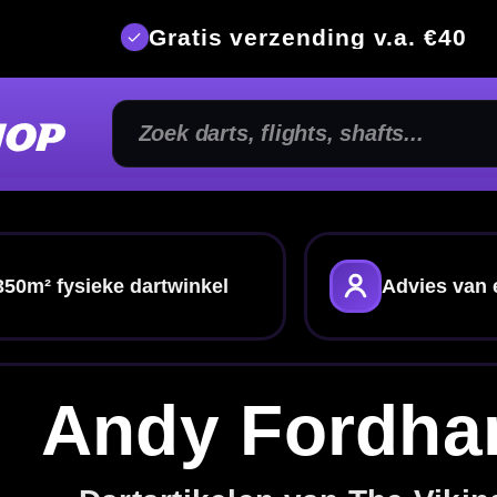
is verzending v.a. €40
350m² fysi
nkel
Advies van echte darters
Gratis verze
y Fordham
ikelen van The Viking
rtartikelen van
Andy Fordham
. Ontdek
Andy
fts
en andere
dart accessoires
. Handig als je
dartspelers
en eenvoudig jouw favoriete spelers
p wilt samenstellen.