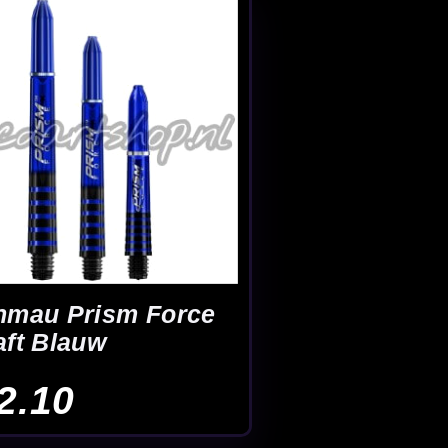
kel
Advies van echte darters
Gratis verze
 bij elkaar
ijk op één plek. Denk aan
Andy Fordham dartpijlen
, bijpassende
flights
,
shaf
ij deze iconische dartspeler en kun je eenvoudig vergelijken binnen de categor
 en grip
 de naam van de speler, maar vooral naar het gevoel in de hand. Grip, barrelvor
m is het slim om niet alleen op uiterlijk te kiezen, maar vooral te letten op w
ete assortiment
dartpijlen
om verschillende stijlen en profielen naast elkaar te