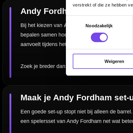
wat jij zoekt.
verstrekt of die ze hebben v
Toestemmingsselectie
Noodzakelijk
Combineer met accessoires voor een com
Wil je jouw spelersset verder uitbreiden? Dan zijn goede
dart access
materiaal netjes en compleet te houden. Zeker als je vaak speelt is het
compleet blijft.
Weigeren
Veelgestelde vragen over Andy Fordham a
Welke artikelen van Andy Fordham vind ik op deze pa
Kan ik Andy Fordham dartpijlen combineren met andere
Zijn spelersdarts altijd geschikt voor mijn worp?
Waar vind ik meer artikelen van andere dartspelers?