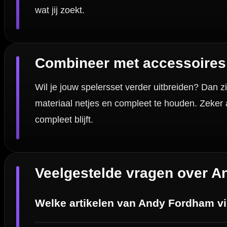
Contact
Verzendingen
Retouren en Ruilen
Garantie en Klachten
Betaalmogelijkheden
Order Verwerking
Bedrijfsgegevens
Afstand & Hoogte
Spelregels Darten
Cadeaubonnen