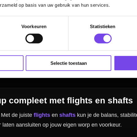
erzameld op basis van uw gebruik van hun services.
Voorkeuren
Statistieken
plete darts set-up
oires
een logische aanvulling. Denk aan reserve shafts, extra flights, een wallet
 handig om direct de juiste extra’s mee te nemen, zodat je altijd reserve hebt e
Selectie toestaan
rtikelen
gina?
 flights en shafts?