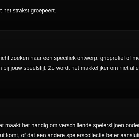
nbergen,
en