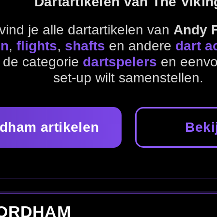
en
Bekijk alle dartspelers
e set-up samen met pijlen, flights, shafts en accessoires.
ghts
Shafts
Accessoires
Dartspelers
N
s de producten die passen bij jouw favoriete speler of perso