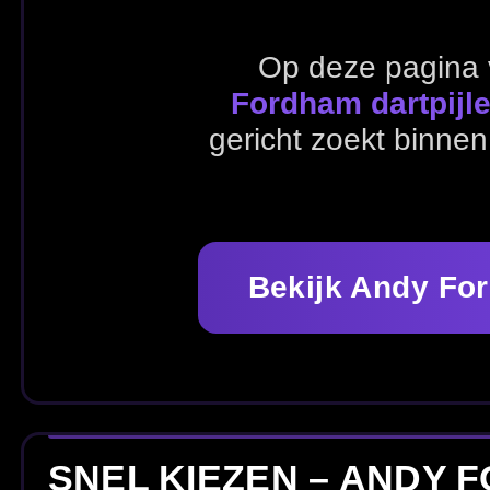
Bekijk Andy Fordham artikel
SNEL KIEZEN – ANDY FORDHAM
Ga direct naar populaire categorieën en stel eenvoudig j
Alle Andy Fordham artikelen
Dartpijlen
Fli
ALLE ANDY FORDHAM ARTIKELE
Bekijk hieronder alle artikelen van Andy Fordham en kie