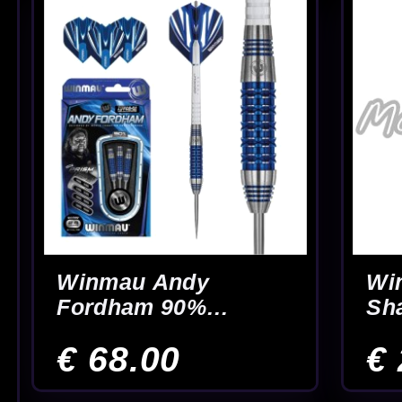
Artikelen van bekende
350m² fysieke dartwin
dartspelers
Andy Fordham dartartikelen overzichtelijk
Op deze pagina vind je alle
Andy Fordham dartartikelen
overzichtel
dart accessoires
. Zo zie je in één oogopslag welke artikelen horen b
Andy Fordham dartpijlen kiezen op gevoel
Bij het kiezen van
Andy Fordham dartpijlen
kijk je niet alleen naar
bepalen samen hoe een set loslaat en hoe constant je ermee gooit. Daaro
aanvoelt tijdens het spelen.
Zoek je breder dan alleen spelersmodellen? Bekijk dan ook het compl