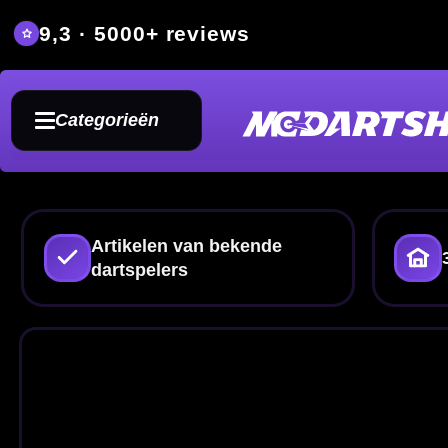
9,3 · 5000+ reviews
Grat
Categorieën
Artikelen van bekende
350m² fysieke dartwi
dartspelers
And
Dartart
Op deze pagina vind je alle da
Fordham dartpijlen
,
flights
,
sha
gericht zoekt binnen de categorie
set-u