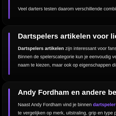
Dartspecialist sinds 2016
20.000+ artikelen op voorraad
350m² fysieke dartwinkel
Deskundig advies van echte darters
Gratis verzending vanaf €40
Handige links