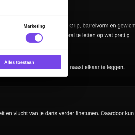
Marketing
 of tools om je
n je set-up
Alles toestaan