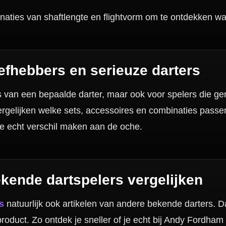
Hulp Nodig? Wij helpen graag!
Tel: 085-8769938
Klantenservice@mcdartshop.nl
Mcdartshop.nl Graaf Hendrikstraat 5A1, 4651TB Stee
Nederland.
Verwerking & verzending:
Op voorraad: direct verwerkt 
verzonden. Nabestelling: afhankelijk van leverancier.
Wil je Mcdartshop.nl volgen?
Categorieën