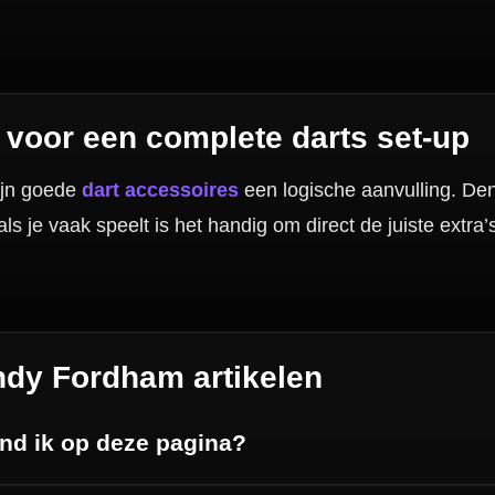
Dartpijlen
Dartborden
Soft Tip Darts
Dart Shirts & Kleding
Mobiele Dartbaan
Complete Sets
Scoreborden
Personaliseren
Dart Accessoires
Surrounds