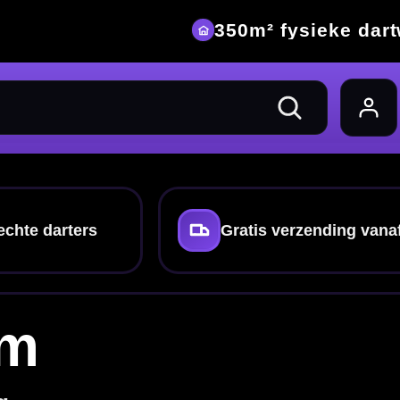
eke dartwinkel
nding vanaf €40