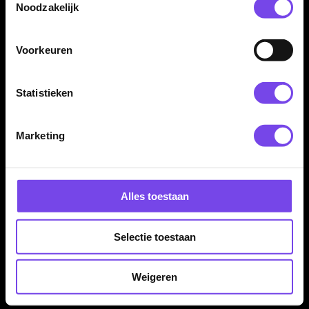
Noodzakelijk
Veelgestelde vragen over Ian White
artikelen
Voorkeuren
Welke artikelen van Ian White vind ik op deze
pagina?
Statistieken
Kan ik Ian White dartpijlen combineren met
Marketing
andere flights en shafts?
Zijn spelersdarts automatisch geschikt voor
mijn worp?
Alles toestaan
Waar vind ik meer artikelen van andere
Selectie toestaan
dartspelers?
Weigeren