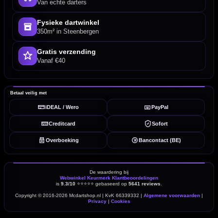
Van echte darters
Fysieke dartwinkel
350m² in Steenbergen
Gratis verzending
Vanaf €40
Betaal veilig met
iDEAL / Wero
PayPal
Creditcard
Sofort
Overboeking
Bancontact (BE)
De waardering bij
Webwinkel Keurmerk Klantbeoordelingen
is
9.3/10
⭐⭐⭐⭐⭐
gebaseerd op
5641 reviews
.
Copyright © 2016-2026 Mcdartshop.nl | KvK 66339332 |
Algemene voorwaarden
|
Privacy
|
Cookies