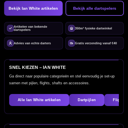
Bekijk Ian White artikelen
Bekijk alle dartspelers
Artikelen van bekende
350m² fysieke dartwinkel
dartspelers
Advies van echte darters
Gratis verzending vanaf €40
SNEL KIEZEN – IAN WHITE
Ga direct naar populaire categorieën en stel eenvoudig je set-up
samen met pijlen, flights, shafts en accessoires.
Alle Ian White artikelen
Dartpijlen
Flights