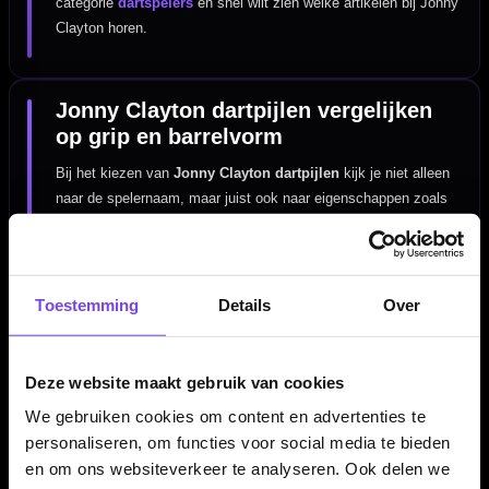
categorie
dartspelers
en snel wilt zien welke artikelen bij Jonny
Clayton horen.
Jonny Clayton dartpijlen vergelijken
op grip en barrelvorm
Bij het kiezen van
Jonny Clayton dartpijlen
kijk je niet alleen
naar de spelernaam, maar juist ook naar eigenschappen zoals
grip, barrelvorm en gewicht. Die combinatie bepaalt hoe de pijl
in de hand ligt, hoe hij loslaat en hoeveel controle je ervaart
tijdens het gooien. Vergelijk daarom rustig verschillende sets en
kies vooral wat bij jouw worp past.
Toestemming
Details
Over
Maak je set-up compleet met flights en
Deze website maakt gebruik van cookies
shafts
We gebruiken cookies om content en advertenties te
personaliseren, om functies voor social media te bieden
Een goede spelersset bestaat uit meer dan alleen de barrel. Met
en om ons websiteverkeer te analyseren. Ook delen we
de juiste
shafts
en
flights
kun je de balans en vlucht van je