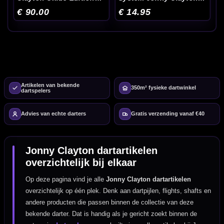
90% Dartpijlen 23-25
Kite Dart Flights
€ 90.00
€ 14.95
Gram
Artikelen van bekende
350m² fysieke dartwinkel
dartspelers
Advies van echte darters
Gratis verzending vanaf €40
Jonny Clayton dartartikelen
overzichtelijk bij elkaar
Op deze pagina vind je alle
Jonny Clayton dartartikelen
overzichtelijk op één plek. Denk aan dartpijlen, flights, shafts en
andere producten die passen binnen de collectie van deze
bekende darter. Dat is handig als je gericht zoekt binnen de