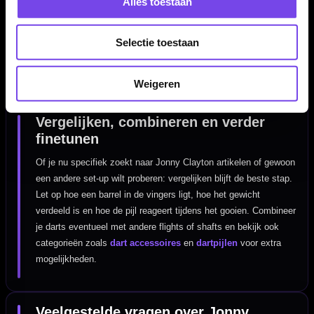
Alles toestaan
kun je binnen de spelerscategorie eenvoudig verder kijken naar
andere bekende namen. Dat maakt het makkelijker om te
vergelijken op griptype, gewicht, barrelvorm en afwerking. Zo
Selectie toestaan
vergroot je de kans dat je een set vindt die echt goed aansluit
bij jouw spel.
Weigeren
Vergelijken, combineren en verder
finetunen
Of je nu specifiek zoekt naar Jonny Clayton artikelen of gewoon
een andere set-up wilt proberen: vergelijken blijft de beste stap.
Let op hoe een barrel in de vingers ligt, hoe het gewicht
verdeeld is en hoe de pijl reageert tijdens het gooien. Combineer
je darts eventueel met andere flights of shafts en bekijk ook
categorieën zoals
dart accessoires
en
dartpijlen
voor extra
mogelijkheden.
Veelgestelde vragen over Jonny