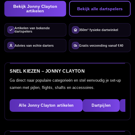
Bekijk Jonny Clayton
Bekijk alle dartspelers
artikelen
Artikelen van bekende
350m² fysieke dartwinkel
dartspelers
Advies van echte darters
Gratis verzending vanaf €40
SNEL KIEZEN – JONNY CLAYTON
Ga direct naar populaire categorieën en stel eenvoudig je set-up
samen met pijlen, flights, shafts en accessoires.
Alle Jonny Clayton artikelen
Dartpijlen
Fli