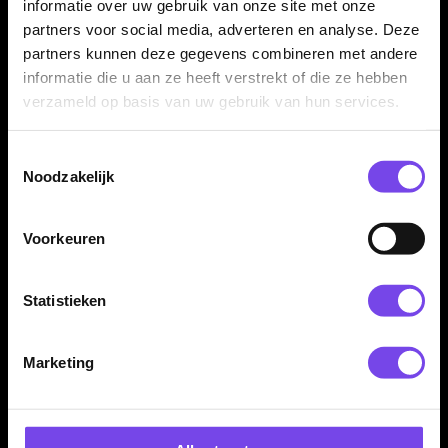
informatie over uw gebruik van onze site met onze
darts verder afstemmen. Zo kun je een set van Jonny Clayton
combineren met onderdelen die beter aansluiten bij jouw
partners voor social media, adverteren en analyse. Deze
voorkeur in stabiliteit, snelheid en worpritme.
partners kunnen deze gegevens combineren met andere
informatie die u aan ze heeft verstrekt of die ze hebben
verzameld op basis van uw gebruik van hun services.
Spelersartikelen voor fans en
fanatieke darters
Toestemmingsselectie
Noodzakelijk
Artikelen van bekende dartspelers zijn populair bij fans, maar
zeker ook bij darters die gewoon een specifiek profiel of design
zoeken. Binnen
dartspelers artikelen
kun je eenvoudig
Voorkeuren
verschillende spelercollecties naast elkaar bekijken. Zo
vergelijk je niet alleen op naam, maar ook op merk, uitstraling
en speelgevoel.
Statistieken
Marketing
Jonny Clayton en andere bekende
dartspelers vergelijken
Zoek je naast Jonny Clayton ook andere spelerscollecties? Dan