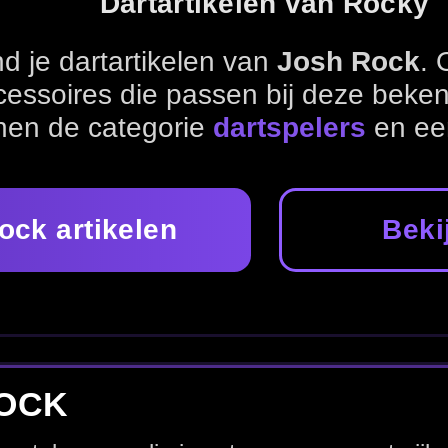
Bekijk alle dartspelers
e set-up samen met pijlen, flights, shafts en accessoires.
Shafts
Accessoires
Dartspelers
 producten die passen bij jouw favoriete speler of persoonlij