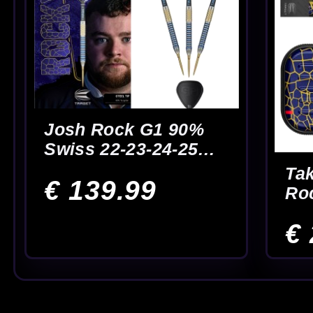
350m² fysieke dartwin
dartspelers
Josh Rock dartartikelen overzichtelijk bij
Op deze pagina vind je alle
Josh Rock dartartikelen
overzichtelijk o
collectie van deze bekende darter. Dat is handig als je gericht zoekt 
Josh Rock dartpijlen vergelijken op grip 
Bij het kiezen van
Josh Rock dartpijlen
kijk je niet alleen naar de s
bepaalt hoe de pijl in de hand ligt, hoe hij loslaat en hoeveel controle 
jouw worp past.
Maak je set-up compleet met flights en sh
Een goede spelersset bestaat uit meer dan alleen de barrel. Met de ju
set van Josh Rock combineren met onderdelen die beter aansluiten bij j