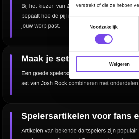
verstrekt of die ze hebben v
Veelgestelde vragen over Josh Rock arti
Toestemmingsselectie
Noodzakelijk
Welke artikelen van Josh Rock vind ik op deze pagina
Kan ik Josh Rock dartpijlen combineren met andere fli
Zijn spelersdarts automatisch geschikt voor mijn worp
Weigeren
Waar vind ik meer artikelen van andere dartspelers?