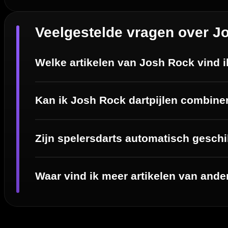
Order Verwerking
Bedrijfsgegevens
Afstand & Hoogte
Spelregels Darten
Cadeaubonnen
Direct verzonden
Veilig 
20.000+ op voorraad
Betrouw
Deskundig advies
Fysiek
Van echte darters
350m² i
Betaal veilig met
iDEAL / Wero