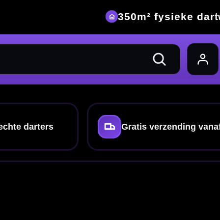
eke dartwinkel
nding vanaf €40