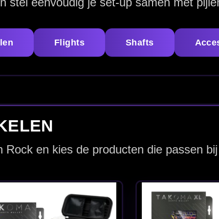
Target Josh
Takoma Pro XL Josh
Flights
Rock Wallet
€ 4.00
€ 34.95