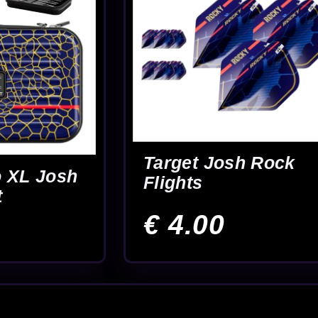
nding vanaf €40
 binnen de
horen.
. Die combinatie
ooral wat bij
. Zo kun je een