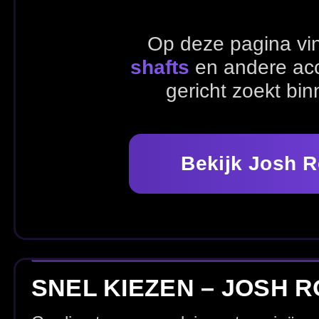
Bekijk Josh Rock artikelen
SNEL KIEZEN – JOSH ROCK
Ga direct naar populaire categorieën en stel eenvoudig j
Alle Josh Rock artikelen
Dartpijlen
Flights
ALLE JOSH ROCK ARTIKELEN
Bekijk hieronder alle artikelen van Josh Rock en kies de