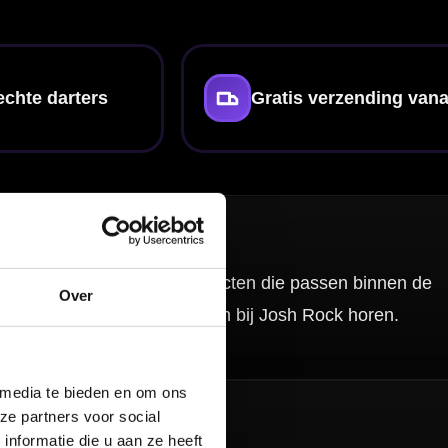
lers artikelen
el.
. Dat maakt het
 spel.
Over
de vingers ligt,
 media te bieden en om ons
orieën zoals
dart
ze partners voor social
nformatie die u aan ze heeft