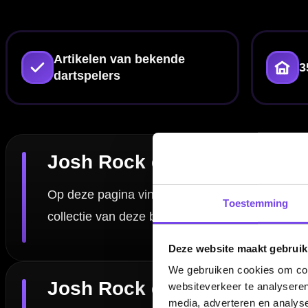
Spelersartikelen voor fans en fanatieke d
Artikelen van bekende dartspelers zijn populair bij fans, maar zeker o
kun je eenvoudig verschillende spelercollecties naast elkaar bekijken.
Josh Rock en andere bekende dartspelers
Zoek je naast Josh Rock ook andere spelerscollecties? Dan kun je b
makkelijker om te vergelijken op griptype, gewicht, barrelvorm en afwer
Toestemming
Vergelijken, combineren en verder finetu
Deze website maakt gebruik
Of je nu specifiek zoekt naar Josh Rock artikelen of gewoon een andere s
We gebruiken cookies om cont
hoe het gewicht verdeeld is en hoe de pijl reageert tijdens het gooien
websiteverkeer te analyseren
accessoires
en
dartpijlen
voor extra mogelijkheden.
media, adverteren en analys