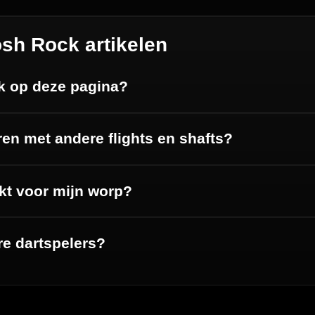
Complete Sets
Scoreborden
Personaliseren
Dart Accessoires
Surrounds
betalen
Retour & ruilen
bare betaalmethodes
Snel en duidelijk geregeld
e dartwinkel
Gratis verzending
n Steenbergen
Vanaf €40
PayPal
Creditcard