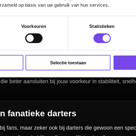
erzameld op basis van uw gebruik van hun services.
kelen
Voorkeuren
Statistieken
?
ghts en shafts?
?
Selectie toestaan
Hulp Nodig? Wij helpen graag!
Tel: 085-8769938
Klantenservice@mcdartshop.nl