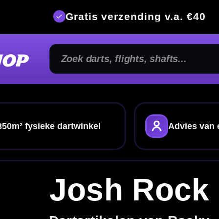
is verzending v.a. €40
350m² fysi
nkel
Advies van echte darters
Gratis verze
sh Rock
rtikelen van Rocky
elen van
Josh Rock
. Ontdek
dartpijlen
,
flights
,
assen bij deze bekende dartspeler. Handig als je
rie
dartspelers
en eenvoudig wilt vergelijken.