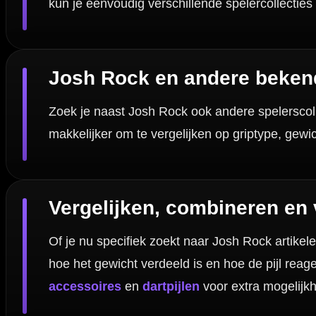
Dartspecialist sinds 2016
20.000+ artikelen op voorraad
350m² fysieke dartwinkel
Deskundig advies van echte darters
Gratis verzending vanaf €40
Handige links
Contact
Verzendingen
Retouren en Ruilen
Garantie en Klachten
Betaalmogelijkheden