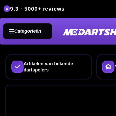
9,3 · 5000+ reviews
Grat
Categorieën
Artikelen van bekende
350m² fysieke dartwi
dartspelers
Jo
Darta
Op deze pagina vind je dartartik
shafts
en andere accessoires die p
gericht zoekt binnen de catego