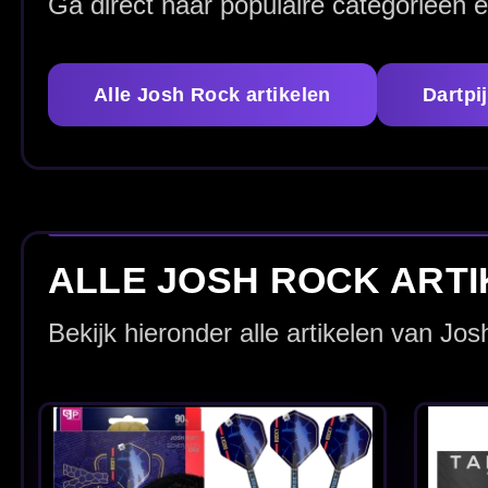
Josh Rock G1 90%
Swiss 22-23-24-25
Gram
Takoma Pro Josh
€ 139.99
Rock Wallet
€ 27.50
Artikelen van bekende