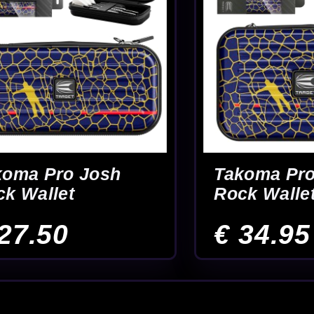
kel
Advies van echte darters
Gratis verze
 elkaar
p één plek. Denk aan dartpijlen, flights, shafts en andere producten die passen
binnen de categorie
dartspelers
en snel wilt zien welke artikelen bij Josh Rock 
en barrelvorm
pelernaam, maar juist ook naar eigenschappen zoals grip, barrelvorm en gewicht
je ervaart tijdens het gooien. Vergelijk daarom rustig verschillende sets en kies v
afts
iste
shafts
en
flights
kun je de balans en vlucht van je darts verder afstemmen
ouw voorkeur in stabiliteit, snelheid en worpritme.