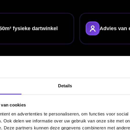
arters
ok bij darters die gewoon een specifiek profiel of design zoeken. Binnen
dartspe
 Zo vergelijk je niet alleen op naam, maar ook op merk, uitstraling en speelgevo
 vergelijken
innen de spelerscategorie eenvoudig verder kijken naar andere bekende namen
king. Zo vergroot je de kans dat je een set vindt die echt goed aansluit bij jouw
Details
nen
 van cookies
et-up wilt proberen: vergelijken blijft de beste stap. Let op hoe een barrel in 
ent en advertenties te personaliseren, om functies voor social
. Combineer je darts eventueel met andere flights of shafts en bekijk ook categ
. Ook delen we informatie over uw gebruik van onze site met on
e. Deze partners kunnen deze gegevens combineren met andere i