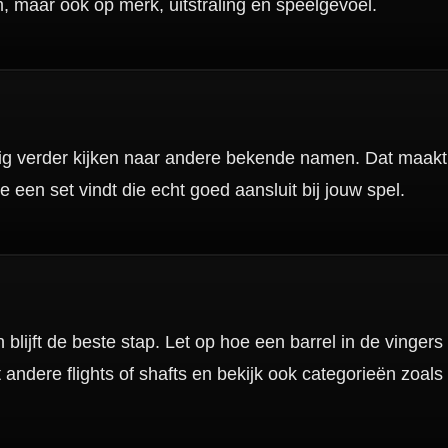
nbergen,
en