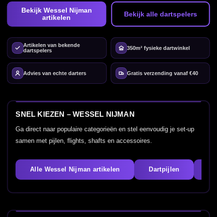
Bekijk Wessel Nijman
Bekijk alle dartspelers
artikelen
Artikelen van bekende
350m² fysieke dartwinkel
dartspelers
Advies van echte darters
Gratis verzending vanaf €40
SNEL KIEZEN – WESSEL NIJMAN
Ga direct naar populaire categorieën en stel eenvoudig je set-up
samen met pijlen, flights, shafts en accessoires.
Alle Wessel Nijman artikelen
Dartpijlen
Fl