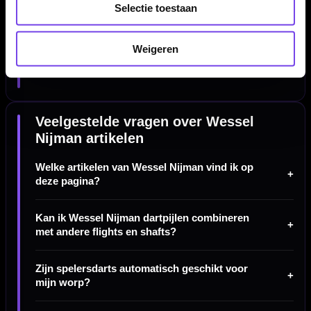
beste stap. Let op hoe een barrel in de vingers ligt, hoe het
Selectie toestaan
gewicht verdeeld is en hoe de pijl reageert tijdens het gooien.
Combineer je darts eventueel met andere flights of shafts en
Weigeren
bekijk ook categorieën zoals
dart accessoires
en
dartpijlen
voor extra mogelijkheden.
Veelgestelde vragen over Wessel
Nijman artikelen
Welke artikelen van Wessel Nijman vind ik op
deze pagina?
Kan ik Wessel Nijman dartpijlen combineren
met andere flights en shafts?
Zijn spelersdarts automatisch geschikt voor
mijn worp?