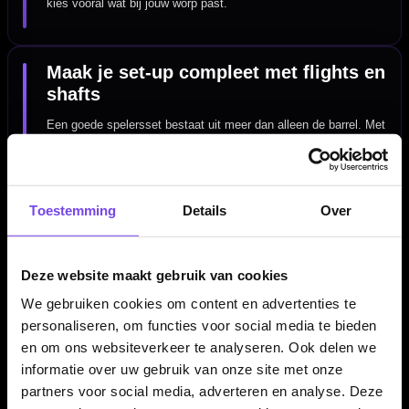
kies vooral wat bij jouw worp past.
Maak je set-up compleet met flights en
shafts
Een goede spelersset bestaat uit meer dan alleen de barrel. Met
de juiste
shafts
en
flights
kun je de balans en vlucht van je
darts verder afstemmen. Zo kun je een set van Wessel Nijman
combineren met onderdelen die beter aansluiten bij jouw
Toestemming
voorkeur in stabiliteit, snelheid en worpritme.
Details
Over
Deze website maakt gebruik van cookies
Spelersartikelen voor fans en
fanatieke darters
We gebruiken cookies om content en advertenties te
personaliseren, om functies voor social media te bieden
Artikelen van bekende dartspelers zijn populair bij fans, maar
en om ons websiteverkeer te analyseren. Ook delen we
zeker ook bij darters die gewoon een specifiek profiel of design
informatie over uw gebruik van onze site met onze
zoeken. Binnen
dartspelers artikelen
kun je eenvoudig
partners voor social media, adverteren en analyse. Deze
verschillende spelercollecties naast elkaar bekijken. Zo