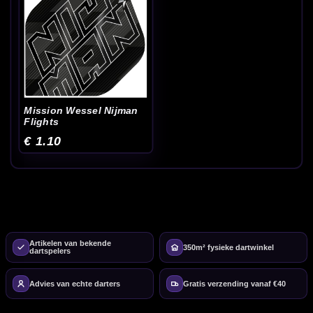
Mission Wessel Nijman
Flights
€ 1.10
Artikelen van bekende
350m² fysieke dartwinkel
dartspelers
Advies van echte darters
Gratis verzending vanaf €40