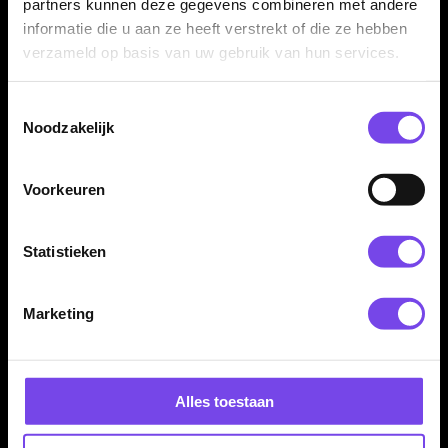
partners kunnen deze gegevens combineren met andere
vergelijk je niet alleen op naam, maar ook op merk, uitstraling
informatie die u aan ze heeft verstrekt of die ze hebben
en speelgevoel.
verzameld op basis van uw gebruik van hun services.
Wessel Nijman en andere bekende
Toestemmingsselectie
dartspelers vergelijken
Noodzakelijk
Zoek je naast Wessel Nijman ook andere spelerscollecties?
Dan kun je binnen de spelerscategorie eenvoudig verder kijken
Voorkeuren
naar andere bekende namen. Dat maakt het makkelijker om te
vergelijken op griptype, gewicht, barrelvorm en afwerking. Zo
Statistieken
vergroot je de kans dat je een set vindt die echt goed aansluit
bij jouw spel.
Marketing
Vergelijken, combineren en verder
finetunen
Alles toestaan
Of je nu specifiek zoekt naar Wessel Nijman artikelen of
gewoon een andere set-up wilt proberen: vergelijken blijft de