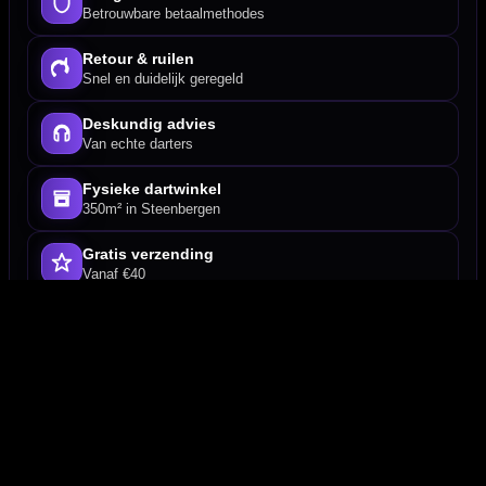
Betrouwbare betaalmethodes
Retour & ruilen
Snel en duidelijk geregeld
Deskundig advies
Van echte darters
Fysieke dartwinkel
350m² in Steenbergen
Gratis verzending
Vanaf €40
Betaal veilig met
iDEAL / Wero
PayPal
Creditcard
Sofort
Overboeking
Bancontact (BE)