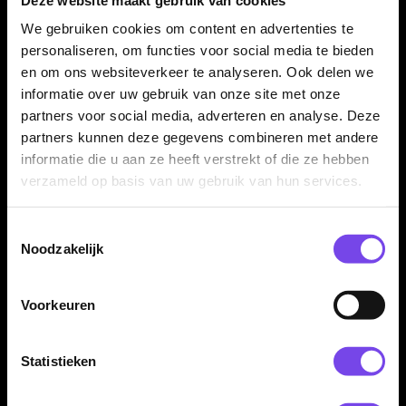
Op deze pagina vind je alle
Chris Dobey dartartikelen
overzichtelijk op één plek. Denk aan dartpijlen, flights, shafts en
We gebruiken cookies om content en advertenties te
andere producten die passen binnen de collectie van deze
personaliseren, om functies voor social media te bieden
bekende darter. Dat is handig als je gericht zoekt binnen de
en om ons websiteverkeer te analyseren. Ook delen we
categorie
dartspelers
en snel wilt zien welke artikelen bij Chris
informatie over uw gebruik van onze site met onze
Dobey horen.
partners voor social media, adverteren en analyse. Deze
partners kunnen deze gegevens combineren met andere
informatie die u aan ze heeft verstrekt of die ze hebben
Chris Dobey dartpijlen vergelijken op
verzameld op basis van uw gebruik van hun services.
grip en barrelvorm
Bij het kiezen van
Chris Dobey dartpijlen
kijk je niet alleen
Toestemmingsselectie
naar de spelernaam, maar juist ook naar eigenschappen zoals
Noodzakelijk
grip, barrelvorm en gewicht. Die combinatie bepaalt hoe de pijl
in de hand ligt, hoe hij loslaat en hoeveel controle je ervaart
Voorkeuren
tijdens het gooien. Vergelijk daarom rustig verschillende sets en
kies vooral wat bij jouw worp past.
Statistieken
Maak je set-up compleet met flights en