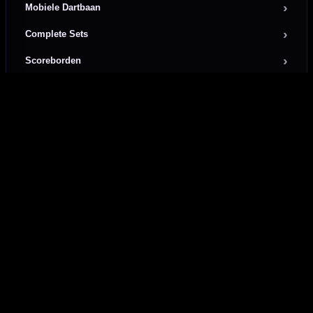
Mobiele Dartbaan
Complete Sets
Scoreborden
Personaliseren
Dart Accessoires
Surrounds
Direct verzonden
20.000+ op voorraad
Veilig betalen
Betrouwbare betaalmethodes
Retour & ruilen
Snel en duidelijk geregeld