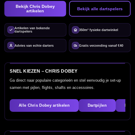
Bekijk Chris Dobey
Bekijk alle dartspelers
artikelen
Artikelen van bekende
350m² fysieke dartwinkel
dartspelers
Advies van echte darters
Gratis verzending vanaf €40
SNEL KIEZEN – CHRIS DOBEY
Ga direct naar populaire categorieën en stel eenvoudig je set-up
samen met pijlen, flights, shafts en accessoires.
Alle Chris Dobey artikelen
Dartpijlen
Fligh