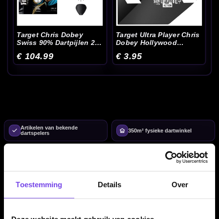
Target Chris Dobey
Target Ultra Player Chris
Swiss 90% Dartpijlen 22-
Dobey Hollywood
23-24 Gram
Flights
€ 104.99
€ 3.95
Artikelen van bekende
350m² fysieke dartwinkel
dartspelers
Advies van echte darters
Gratis verzending vanaf €40
Toestemming
Details
Over
Chris Dobey dartartikelen
overzichtelijk bij elkaar
Deze website maakt gebruik van cookies