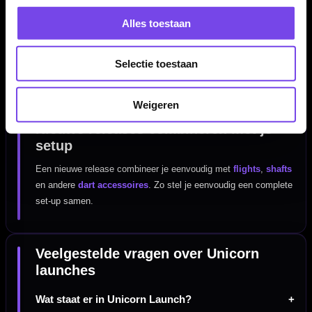
Waarom Unicorn launches volgen?
Alles toestaan
Nieuwe releases zijn interessant voor spelers die graag als
eerste nieuwe modellen of producten zien. Vooral als je Unicorn
gebruikt, is deze categorie handig om snel te checken wat er
Selectie toestaan
nieuw is binnen het merk.
Weigeren
Nieuwe releases combineren met je
setup
Een nieuwe release combineer je eenvoudig met
flights
,
shafts
en andere
dart accessoires
. Zo stel je eenvoudig een complete
set-up samen.
Veelgestelde vragen over Unicorn
launches
Wat staat er in Unicorn Launch?