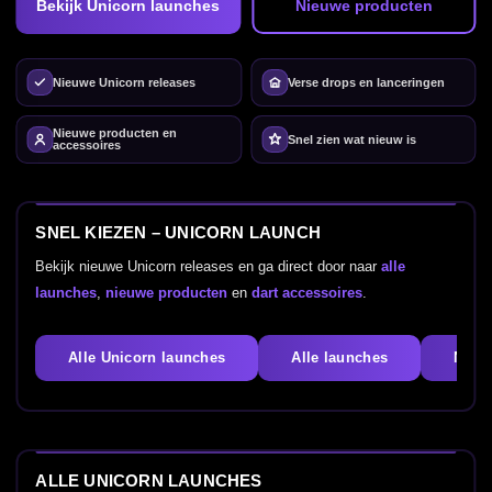
Bekijk Unicorn launches
Nieuwe producten
Nieuwe Unicorn releases
Verse drops en lanceringen
Nieuwe producten en
Snel zien wat nieuw is
accessoires
SNEL KIEZEN – UNICORN LAUNCH
Bekijk nieuwe Unicorn releases en ga direct door naar
alle
launches
,
nieuwe producten
en
dart accessoires
.
Alle Unicorn launches
Alle launches
Nieu
ALLE UNICORN LAUNCHES