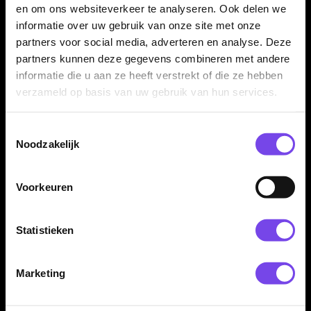
en om ons websiteverkeer te analyseren. Ook delen we
Nieuwe producten en
Snel zien wat net uit is
accessoires
informatie over uw gebruik van onze site met onze
partners voor social media, adverteren en analyse. Deze
partners kunnen deze gegevens combineren met andere
Unicorn launches in één overzicht
informatie die u aan ze heeft verstrekt of die ze hebben
verzameld op basis van uw gebruik van hun services.
In
Unicorn Launch
zie je direct welke nieuwe releases van dit
merk net zijn verschenen. Zo ontdek je snel de nieuwste
producten en releases van Unicorn zonder andere merken
Toestemmingsselectie
ertussen.
Noodzakelijk
Voorkeuren
Nieuwe Unicorn producten
Veel launches draaien om nieuwe dartproducten en accessoires
Statistieken
van Unicorn. Wil je breder kijken? Bekijk dan ook
alle launches
of ga naar
nieuwe producten
voor alles wat recent is
toegevoegd.
Marketing