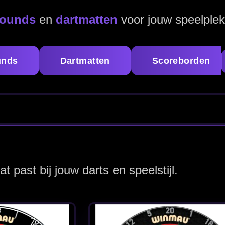
de 6
Carbon -
0