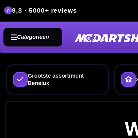
9,3 · 5000+ reviews
Grat
Categorieën
Grootste assortiment
350m² fysieke dartwin
Benelux
Winmau
Sisal dartbor
Op zoek naar
Winmau dartbor
steeltip darts. Maak je baan comp
verlichting