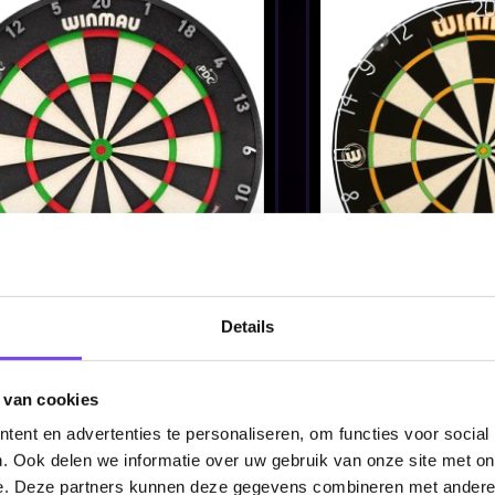
Winmau Plasma -
Winmau Plas
rd
Dartbord Set
Dartbord Se
€ 149.95
€ 149.9
Details
 van cookies
ent en advertenties te personaliseren, om functies voor social
. Ook delen we informatie over uw gebruik van onze site met on
e. Deze partners kunnen deze gegevens combineren met andere i