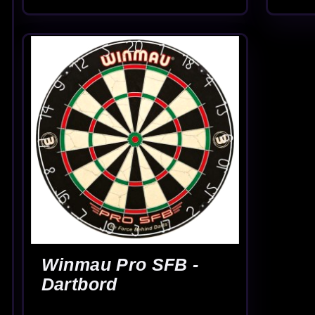
officiële
afstand darten
.
Winmau dartbord combineren met de jui
Een bord is pas echt “af” als je ook aan de omgeving denkt. Met een
d
vaste werplijn en extra grip op de vloer zijn
dartmatten
ideaal. Zo bou
Draaien en ophangen: slim onderhoud voo
Door je dartbord regelmatig te draaien, verdeel je de inslagen over he
helpt daarbij. Kijk bij
dart accessoires
voor ophangsets en handige t
prettiger.
Welke pijlen gebruik je op Winmau dartb
Winmau sisalborden zijn gemaakt voor
steeltip dartpijlen
. Wil je je
krijgen. Kleine aanpassingen maken vaak het grootste verschil in stabil