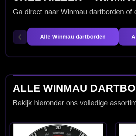
Winmau Blade 360 -
Winmau Blade 6 -
Dartbord
Dartbord
€ 110.00
€ 69.95