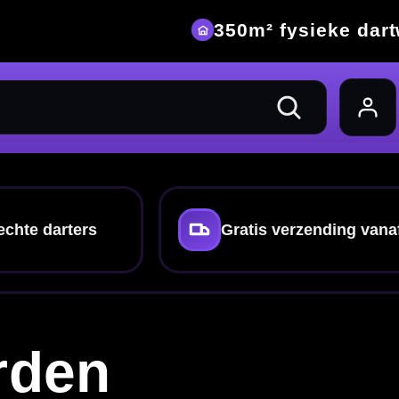
eke dartwinkel
nding vanaf €40