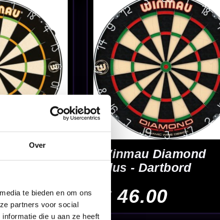
ma Ice -
t
5
Over
 media te bieden en om ons
ze partners voor social
nformatie die u aan ze heeft