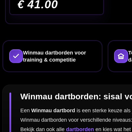
Veelgestelde vragen over Winmau dartbo
Zijn Winmau dartborden geschikt voor competitie?
Hoe vaak moet ik mijn Winmau dartbord draaien?
Wat is de juiste afstand darten en dartbord hoogte en 
Wat heb ik nodig voor een complete Winmau dartbaan
Past een surround altijd om een Winmau dartbord?
Welke onderdelen slijten het snelst?