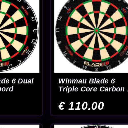
mond
ord