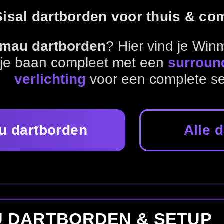
Alle dartborden bekijken
RDEN & SETUP
artbord verlichting
,
surrounds
en
dartmatten
voor jouw s
Verlichting
Surrounds
Dartmatten
Score
rden en kies het bord dat past bij jouw darts en speelstijl.