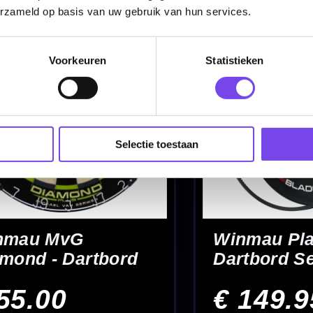
erzameld op basis van uw gebruik van hun services.
Voorkeuren
Statistieken
Alles voor j
Advies van echte darters
up
Selectie toestaan
ompetitie
zoekt met een rustige uitstraling en een consistente speelervaring. In deze cate
iningsbord tot modellen die prima passen bij intensief gebruik. Wil je breder 
w manier van darten.
zen?
nner, hoe minder bounce-outs) en hoe het bord in jouw opstelling past. Speel 
jkmatig blijft. Zorg ook dat je baan klopt met de juiste
dartbord hoogte en afs