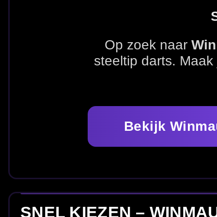
Bekijk Winmau dartborden
SNEL KIEZEN – WINMAU DARTBO
Ga direct naar Winmau dartborden of combineer met
d
Alle Winmau dartborden
Alle dartborden
ALLE WINMAU DARTBORDEN
Bekijk hieronder ons volledige assortiment Winmau dartbo