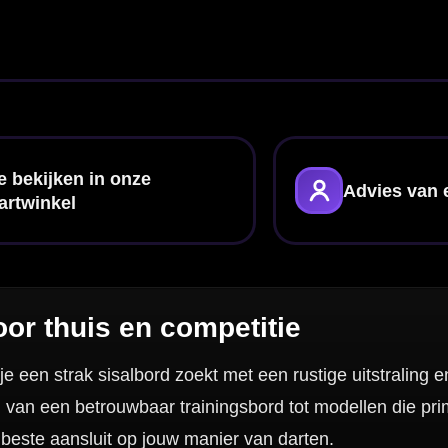
rden
afstand?
?