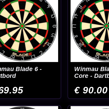
Winmau Champions
Winmau Dia
Choice - Dartbord
Plus - Dartb
€ 90.00
€ 46.00