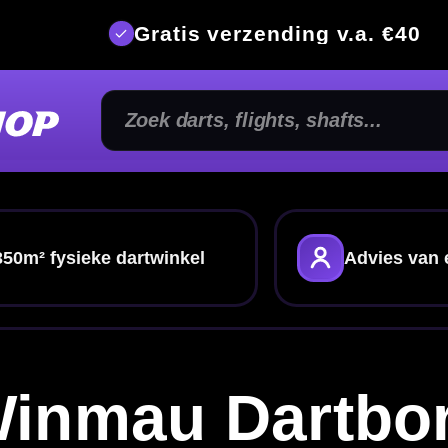
is verzending v.a. €40
350m² fysi
kel
Advies van echte darters
Gratis verze
 Dartborden
den voor thuis & competitie
den
? Hier vind je Winmau sisal dartborden voor
leet met een
surround
,
dartmatten
en
dartbord
voor een complete setup.