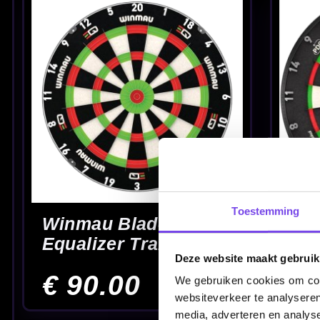
Winmau Edge
Winmau MvG
Telescopic Corner
Diamond - Dartbo
Bracket - Dartbord
van € 31.95
€ 55.00
voor 22.95
Toestemming
Deze website maakt gebruik
We gebruiken cookies om cont
Winmau Pro SFB -
Dartbord
websiteverkeer te analyseren
media, adverteren en analys