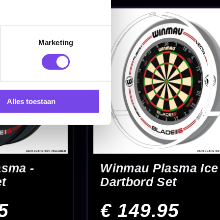
Marketing
e complete set-
Alles toestaan
gorie vind je
vergelijken?
je vaak? Dan is
tand
en speel op