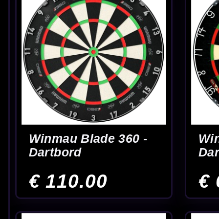
Winmau Blade
Winmau Blade X -
Equalizer Trainer -
Dartbord
Dartbord
€ 90.00
€ 150.00