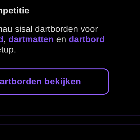
peelplek.
borden