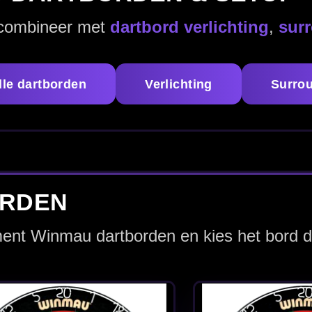
Winmau Blade 6 Dual
Winmau Bla
Core - Dartbord
Triple Core 
Dartbord
€ 90.00
€ 110.0