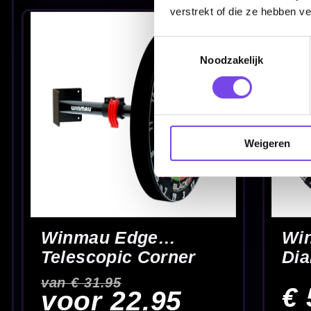
€ 41.00
verstrekt of die ze hebben v
Toestemmingsselectie
Noodzakelijk
Winmau dartborden voor
Te bekijken in onze
training & competitie
dartwinkel
Weigeren
Winmau dartborden: sisal voor thuis en c
Een
Winmau dartbord
is een sterke keuze als je een strak sisalbord 
Winmau dartborden voor verschillende niveaus: van een betrouwbaar tra
Bekijk dan ook alle
dartborden
en kies wat het beste aansluit op jou
Waar let je op bij Winmau dartborden kie
Let vooral op het
sisal
(dichtheid en afwerking), de
bedrading
(hoe du
het handig als je het bord makkelijk kunt
draaien
zodat de slijtage geli