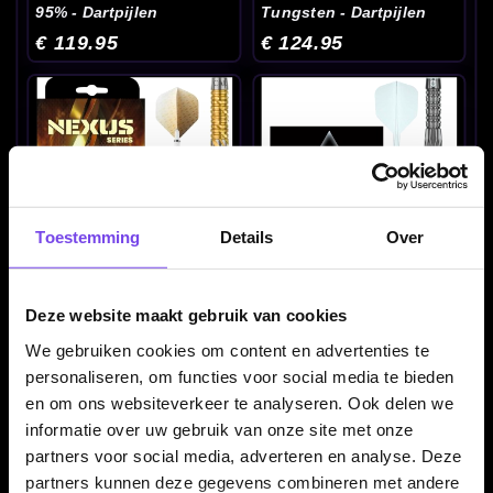
95% - Dartpijlen
Tungsten - Dartpijlen
€ 119.95
€ 124.95
Toestemming
Details
Over
Caliburn Nexus N2 95%
Caliburn Prisma P1 95%
Tungsten - Dartpijlen
Tungsten - Dartpijlen
Deze website maakt gebruik van cookies
€ 124.95
€ 129.95
We gebruiken cookies om content en advertenties te
personaliseren, om functies voor social media te bieden
en om ons websiteverkeer te analyseren. Ook delen we
informatie over uw gebruik van onze site met onze
partners voor social media, adverteren en analyse. Deze
partners kunnen deze gegevens combineren met andere