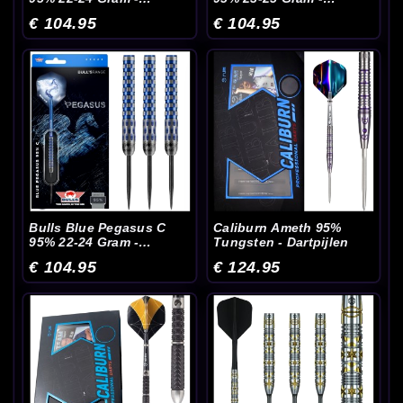
Dartpijlen
Dartpijlen
€ 104.95
€ 104.95
Bulls Blue Pegasus C
Caliburn Ameth 95%
95% 22-24 Gram -
Tungsten - Dartpijlen
Dartpijlen
€ 104.95
€ 124.95