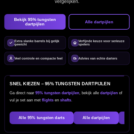
vergelijken.
Bekijk 95% tungsten
Alle dartpijlen
dartpijlen
Extra slanke barrels bij gelijk
Verfijnde keuze voor serieuze
gewicht
spelers
Veel controle en compacte feel
Advies van echte darters
SNEL KIEZEN – 95% TUNGSTEN DARTPIJLEN
Ga direct naar
95% tungsten dartpijlen
, bekijk alle
dartpijlen
of
vul je set aan met
flights
en
shafts
.
Alle 95% tungsten darts
Alle dartpijlen
Tun