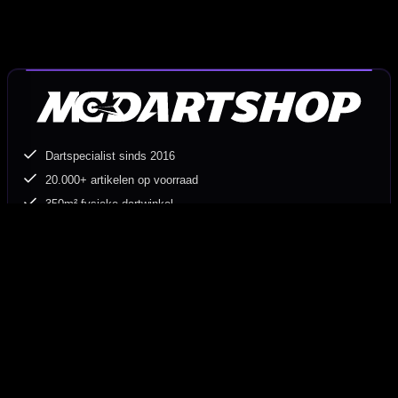
Dartspecialist sinds 2016
20.000+ artikelen op voorraad
350m² fysieke dartwinkel
Deskundig advies van echte darters
Gratis verzending vanaf €40
Hulp Nodig? Wij helpen graag!
Tel: 085-8769938
Klantenservice@mcdartshop.nl
Mcdartshop.nl Graaf Hendrikstraat 5A1, 4651TB Steenbergen,