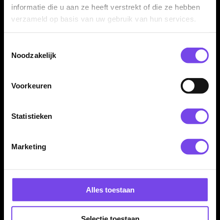
informatie die u aan ze heeft verstrekt of die ze hebben
verzameld op basis van uw gebruik van hun services.
Caliburn Prisma P2 95%
Caliburn Rynit 95%
Toestemmingsselectie
Tungsten - Dartpijlen
Tungsten - Dartpijlen
Noodzakelijk
€ 139.95
€ 159.95
Voorkeuren
Statistieken
Marketing
Caliburn Sky 95%
Caliburn Starships
Tungsten - Dartpijlen
Demeter 95% Tungsten -
Alles toestaan
Dartpijlen
€ 109.95
€ 179.95
Selectie toestaan