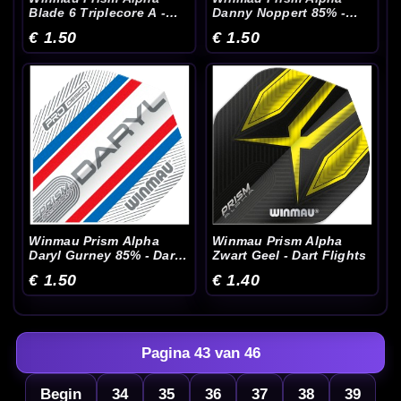
Blade 6 Triplecore A -
Danny Noppert 85% -
Dart Flights
Dart Flights
€ 1.50
€ 1.50
Winmau Prism Alpha
Winmau Prism Alpha
Daryl Gurney 85% - Dart
Zwart Geel - Dart Flights
Flights
€ 1.50
€ 1.40
Pagina 43 van 46
Begin
34
35
36
37
38
39