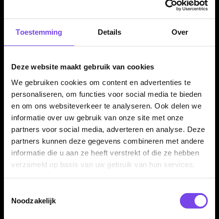
Toestemming
Details
Over
Winmau Players Kit -
Winmau Prism Alpha
Dart Flights
Black & Blue - Dart
Flights
€ 8.95
€ 1.50
Deze website maakt gebruik van cookies
We gebruiken cookies om content en advertenties te
personaliseren, om functies voor social media te bieden
en om ons websiteverkeer te analyseren. Ook delen we
informatie over uw gebruik van onze site met onze
partners voor social media, adverteren en analyse. Deze
partners kunnen deze gegevens combineren met andere
informatie die u aan ze heeft verstrekt of die ze hebben
verzameld op basis van uw gebruik van hun services.
Winmau Prism Alpha
Winmau Prism Alpha
Black & Green - Dart
Black & orange - Dart
Flights
Flights
Toestemmingsselectie
€ 1.50
€ 1.50
Noodzakelijk