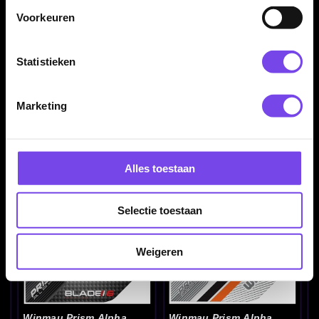
Voorkeuren
Statistieken
Marketing
Winmau Prism Alpha
Winmau Prism Alpha
Blade 6 Triplecore B -
Blade 6 Triplecore C -
Dart Flights
Dart Flights
€ 1.50
€ 1.50
Alles toestaan
Selectie toestaan
Weigeren
Winmau Prism Alpha
Winmau Prism Alpha