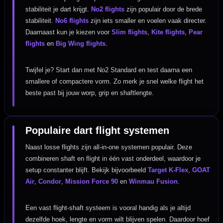
stabiliteit je dart krijgt.
No2 flights
zijn populair door de brede
stabiliteit.
No6 flights
zijn iets smaller en voelen vaak directer.
Daarnaast kun je kiezen voor
Slim flights
,
Kite flights
,
Pear
flights
en
Big Wing flights
.
Twijfel je? Start dan met No2 Standard en test daarna een
smallere of compactere vorm. Zo merk je snel welke flight het
beste past bij jouw worp, grip en shaftlengte.
Populaire dart flight systemen
Naast losse flights zijn all-in-one systemen populair. Deze
combineren shaft en flight in één vast onderdeel, waardoor je
setup constanter blijft. Bekijk bijvoorbeeld
Target K-Flex
,
GOAT
Air
,
Condor
,
Mission Force 90
en
Winmau Fusion
.
Een vast flight-shaft systeem is vooral handig als je altijd
dezelfde hoek, lengte en vorm wilt blijven spelen. Daardoor hoef