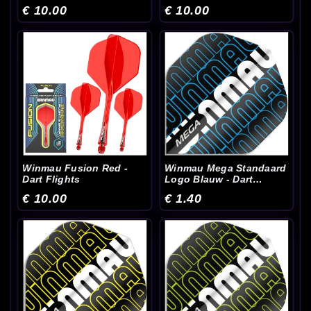
€ 10.00
€ 10.00
Winmau Fusion Red -
Winmau Mega Standaard
Dart Flights
Logo Blauw - Dart
Flights
€ 10.00
€ 1.40