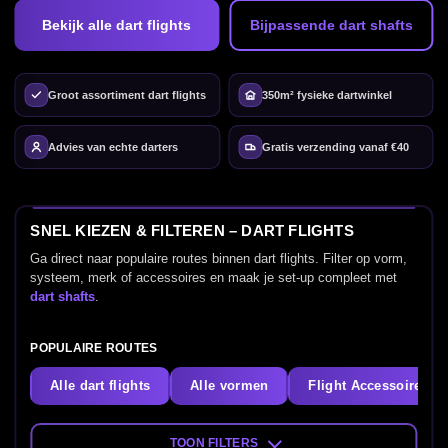
Bekijk alle dart flights
Bijpassende dart shafts
Groot assortiment dart flights
350m² fysieke dartwinkel
Advies van echte darters
Gratis verzending vanaf €40
SNEL KIEZEN & FILTEREN – DART FLIGHTS
Ga direct naar populaire routes binnen dart flights. Filter op vorm,
systeem, merk of accessoires en maak je set-up compleet met
dart shafts
.
POPULAIRE ROUTES
Alle dart flights
Alle vormen
Flight Accessoires
TOON FILTERS