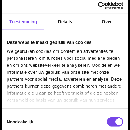
Toestemming
Details
Over
Deze website maakt gebruik van cookies
Bullet Shadow - Dart
Bullet Toxic - Dart
Flights
Flights
We gebruiken cookies om content en advertenties te
€ 1.50
€ 1.50
personaliseren, om functies voor social media te bieden
en om ons websiteverkeer te analyseren. Ook delen we
informatie over uw gebruik van onze site met onze
partners voor social media, adverteren en analyse. Deze
partners kunnen deze gegevens combineren met andere
Meer stabiliteit in je worp
Voor steeltip & softtip darts
informatie die u aan ze heeft verstrekt of die ze hebben
verzameld op basis van uw gebruik van hun services.
Kleine upgrade, groot effect
Advies: vorm & setup
Toestemmingsselectie
Noodzakelijk
Bullet flights bij McDartShop.nl