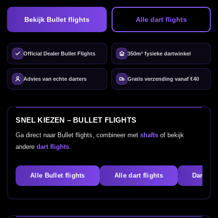
Bekijk Bullet flights
Alle dart flights
Official Dealer Bullet Flights
350m² fysieke dartwinkel
Advies van echte darters
Gratis verzending vanaf €40
SNEL KIEZEN – BULLET FLIGHTS
Ga direct naar Bullet flights, combineer met
shafts
of bekijk
andere
dart flights
.
Alle Bullet flights
Alle dart flights
Dart sha