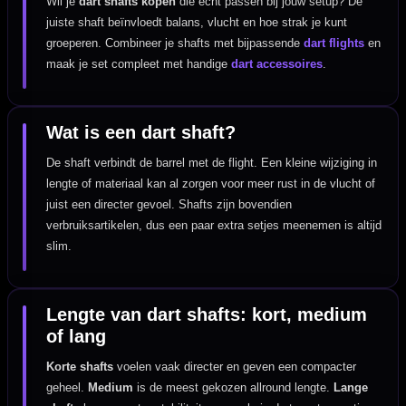
Wil je
dart shafts kopen
die echt passen bij jouw setup? De
juiste shaft beïnvloedt balans, vlucht en hoe strak je kunt
groeperen. Combineer je shafts met bijpassende
dart flights
en
maak je set compleet met handige
dart accessoires
.
Wat is een dart shaft?
De shaft verbindt de barrel met de flight. Een kleine wijziging in
lengte of materiaal kan al zorgen voor meer rust in de vlucht of
juist een directer gevoel. Shafts zijn bovendien
verbruiksartikelen, dus een paar extra setjes meenemen is altijd
slim.
Lengte van dart shafts: kort, medium
of lang
Korte shafts
voelen vaak directer en geven een compacter
geheel.
Medium
is de meest gekozen allround lengte.
Lange