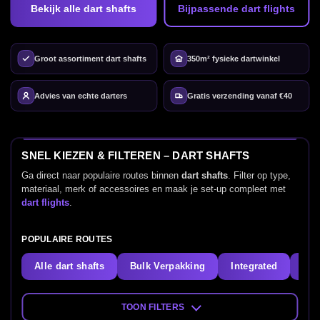
Bekijk alle dart shafts
Bijpassende dart flights
Groot assortiment dart shafts
350m² fysieke dartwinkel
Advies van echte darters
Gratis verzending vanaf €40
SNEL KIEZEN & FILTEREN – DART SHAFTS
Ga direct naar populaire routes binnen
dart shafts
. Filter op type,
materiaal, merk of accessoires en maak je set-up compleet met
dart flights
.
POPULAIRE ROUTES
Alle dart shafts
Bulk Verpakking
Integrated
Sha
TOON FILTERS