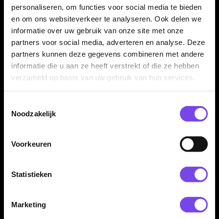
personaliseren, om functies voor social media te bieden
en om ons websiteverkeer te analyseren. Ook delen we
Winmau Vecta MvG
Winmau Vecta Rood -
Signature - Dart Shafts
Dart Shafts
informatie over uw gebruik van onze site met onze
€ 2.95
€ 2.95
partners voor social media, adverteren en analyse. Deze
partners kunnen deze gegevens combineren met andere
informatie die u aan ze heeft verstrekt of die ze hebben
verzameld op basis van uw gebruik van hun services.
Toestemmingsselectie
Noodzakelijk
Voorkeuren
Winmau Vecta Roze -
Winmau Vecta Wit - Dart
Dart Shafts
Shafts
€ 2.95
€ 2.95
Statistieken
Marketing