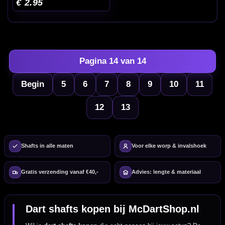
€ 2.95
Pagina 14 van 14
Begin
5
6
7
8
9
10
11
12
13
Shafts in alle maten
Voor elke worp & invalshoek
Gratis verzending vanaf €40,-
Advies: lengte & materiaal
Dart shafts kopen bij McDartShop.nl