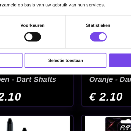
erzameld op basis van uw gebruik van hun services.
Voorkeuren
Statistieken
Selectie toestaan
ack
Winmau Vecta Purple
Winmau Vec
afts
& Black - Dart Shafts
- Dart Shafts
€ 2.95
€ 2.95