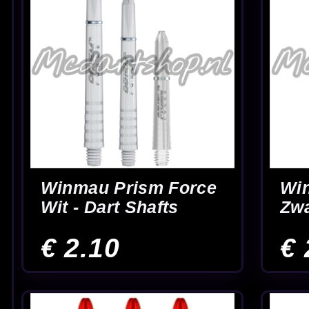
Winmau Vecta Geel -
Winmau Vecta M
Dart Shafts
Signature - Dart
Shafts
€ 2.95
€ 2.95