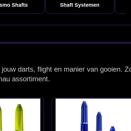
sm Force
 Shafts
sm Force