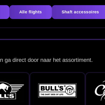
lls Germany Shafts
Cosmo Shafts
Shaft Systemen
de uitvoering die past bij jouw darts, flight en manier van 
n en stijlen binnen het Winmau assortiment.