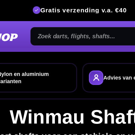
is verzending v.a. €40
350m² fysi
Makkelijk c
Advies van echte darters
flights
au Shafts
r een stabiele en vertrouwde setup
nde lengtes, materialen en uitvoeringen. Zo kies je
shaft
die past bij jouw worp en setup.