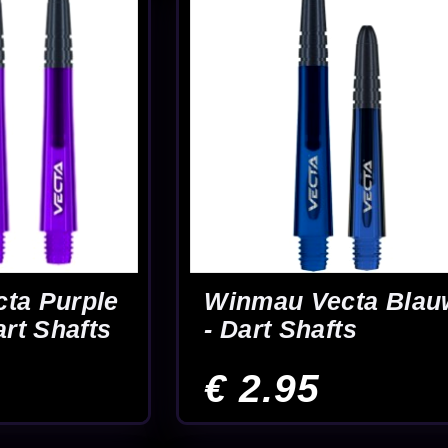
a Zwart
t Shafts
chte darters
au dart shafts
lke shaft het