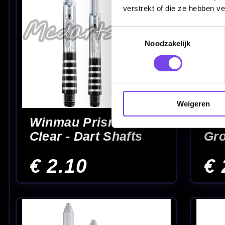
verstrekt of die ze hebben v
Toestemmingsselectie
Noodzakelijk
Weigeren
Winmau Vecta Black
Winmau Vecta Bl
& Red - Dart Shafts
& Silver - Dart Sh
€ 2.95
€ 2.95