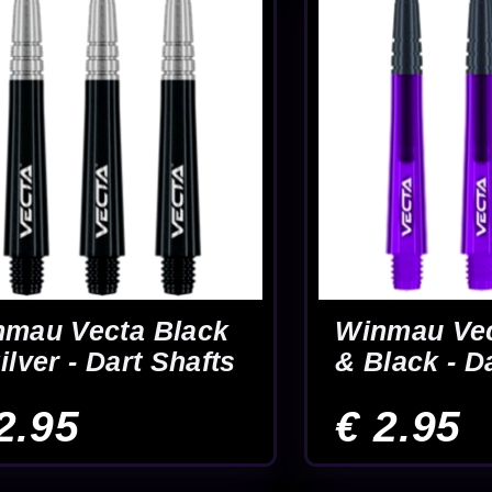
rt -
Winmau Vecta Zwart
Winmau Vect
Goud - Dart Shafts
Oranje - Dar
€ 2.95
€ 2.95
 1 van 2
2
Einde
Makkelijk combineren met
Advies van e
flights
ang bekend is binnen de dartsport. In deze categorie vind je verschillende
Winm
ht. Door te vergelijken op lengte, materiaal en afwerking ontdek je sneller we