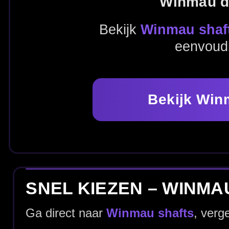
Bekijk Winmau shafts
SNEL KIEZEN – WINMAU SHAFTS
Ga direct naar
Winmau shafts
, vergelijk met andere
d
Alle Winmau shafts
Alle shafts
Alle flights
SHAFT MERKEN
Kies jouw favoriete merk dart shafts en ga direct door 