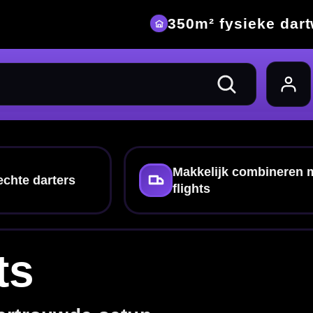
eke dartwinkel
ombineren met