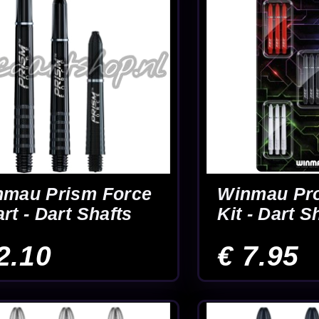
vG
Winmau Vecta Rood -
Winmau Vect
Dart Shafts
Dart Shafts
€ 2.95
€ 2.95