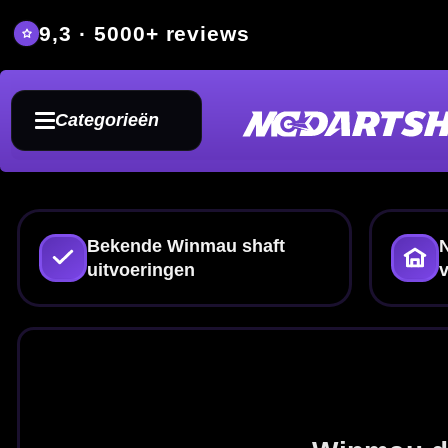
9,3 · 5000+ reviews
Grat
Categorieën
Bekende Winmau shaft
Nylon en aluminium
uitvoeringen
varianten
Winm
Winmau dart shafts voo
Bekijk
Winmau shafts
in verschille
eenvoudig de
Winmau 