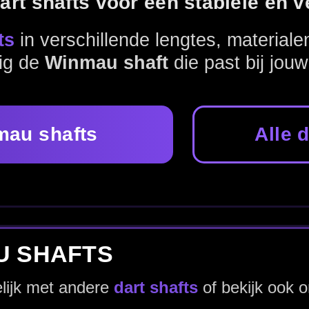
Alle dart shafts bekijken
art shafts
of bekijk ook onze
dart flights
voor een complet
Shaft accessoires
Integrated systemen
naar het assortiment.