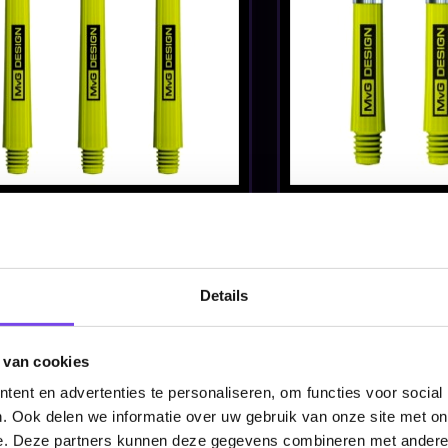
ts
Oranje - Dart Shafts
Rood - Dart 
€ 2.10
€ 2.10
Details
rce
Winmau Pro Force
Winmau Vect
s
Kit - Dart Shafts
& Purple - D
 van cookies
€ 7.95
€ 2.95
ent en advertenties te personaliseren, om functies voor social
. Ook delen we informatie over uw gebruik van onze site met on
e. Deze partners kunnen deze gegevens combineren met andere i