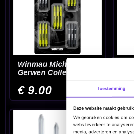
Clear - Dart Shafts
Groen - Dart Shaf
€ 2.10
€ 2.10
Toestemming
Winmau Prism Force
Winmau Prism Fo
Wit - Dart Shafts
Zwart - Dart Shaft
Deze website maakt gebruik
€ 2.10
€ 2.10
We gebruiken cookies om cont
websiteverkeer te analyseren
media, adverteren en analys