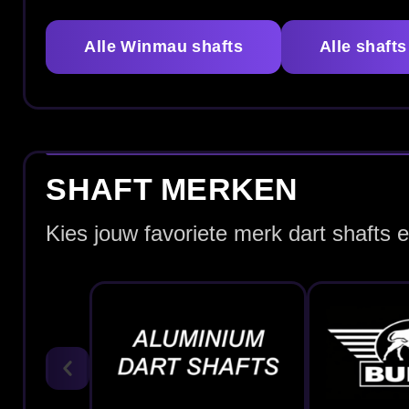
Aluminium Shafts
Bull's Shafts
Bu
ALLE WINMAU SHAFTS
Bekijk hieronder ons assortiment Winmau shafts en kies 
vergelijk je eenvoudig verschillende lengtes, materiale