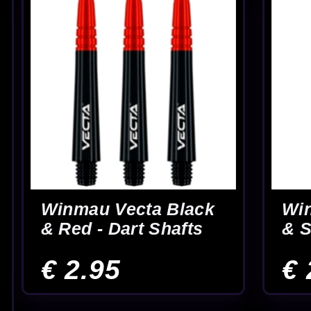
Winmau Vecta Wit -
Winmau Vecta Zwa
Dart Shafts
Dart Shafts
€ 2.95
€ 2.95
Pagina
Vertrouwde Winmau shaft
Keuze in materialen &
uitvoeringen
lengtes
Winmau shafts kopen bij McDartShop.nl
Wil je
Winmau shafts kopen
, dan kies je voor een merk dat al jarenl
waarmee je jouw setup verder kunt afstemmen op gevoel, balans en vluc
beste bij jouw darts past.