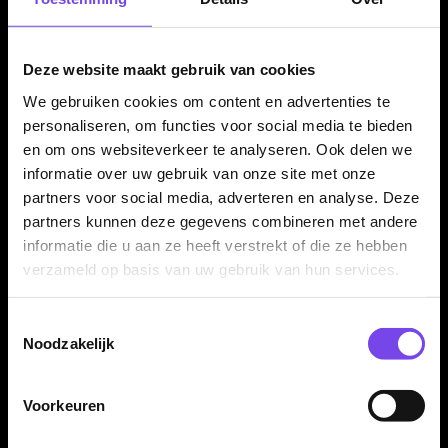
Dart Shafts
€ 6.95
€ 6.95
Deze website maakt gebruik van cookies
We gebruiken cookies om content en advertenties te
personaliseren, om functies voor social media te bieden
Meer controle over balans
Voor steeltip & softtip darts
en om ons websiteverkeer te analyseren. Ook delen we
informatie over uw gebruik van onze site met onze
partners voor social media, adverteren en analyse. Deze
Kleine wijziging, groot effect
Advies: lengte & setup
partners kunnen deze gegevens combineren met andere
informatie die u aan ze heeft verstrekt of die ze hebben
Goat shafts bij McDartShop.nl
verzameld op basis van uw gebruik van hun services.
Met
Goat shafts
finetune je de balans van je darts en bepaal je
Toestemmingsselectie
hoe je dart door de lucht vliegt en het bord in komt. In deze
Noodzakelijk
categorie vind je Goat shafts die je kunt combineren met vrijwel
alle flights. Wil je direct een complete merk-combi? Kijk dan
ook bij
Goat flights
. Liever vergelijken met andere merken en
Voorkeuren
types? Bekijk dan de volledige categorie
dart shafts
.