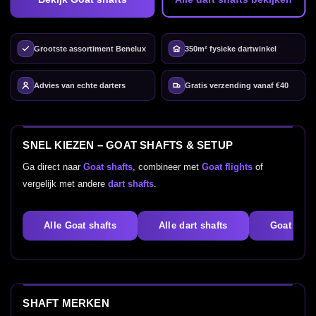
Grootste assortiment Benelux
350m² fysieke dartwinkel
Advies van echte darters
Gratis verzending vanaf €40
SNEL KIEZEN – GOAT SHAFTS & SETUP
Ga direct naar
Goat shafts
, combineer met
Goat flights
of
vergelijk met andere
dart shafts
.
Alle Goat shafts
Alle dart shafts
Goat fligh
SHAFT MERKEN