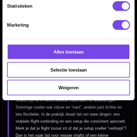
Statistieken
Welke shaftlengte past bij jouw worp?
De lengte van je shaft heeft veel invloed op je gevoel en
Marketing
insteekhoek. Korte shafts geven vaak een directere, snellere
respons en kunnen prettig zijn als je strak groepeert. Langere
shafts kunnen meer stabiliteit geven en soms rust brengen in
Alles toestaan
de vlucht. Twijfel je? Begin met één lengte die je gewend bent
en test daarna pas één variatie, zodat je het effect echt merkt.
Selectie toestaan
Materiaal & grip: wat merk je in de
Weigeren
praktijk?
Shafts zijn er in verschillende materialen en afwerkingen.
Sommige voelen wat stijver en “vast”, andere juist lichter en
iets flexibeler. In de praktijk draait het om twee dingen: een
stabiele flight-verbinding en een setup die consistent aanvoelt.
Merk je dat je flight losser zit of dat je setup sneller “verloopt”?
Dan is het vaak tijd voor nieuwe shafts of een kleine