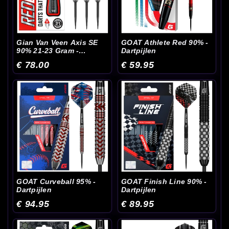
Gian Van Veen Axis SE
GOAT Athlete Red 90% -
90% 21-23 Gram -
Dartpijlen
Dartpijlen
€ 78.00
€ 59.95
GOAT Curveball 95% -
GOAT Finish Line 90% -
Dartpijlen
Dartpijlen
€ 94.95
€ 89.95