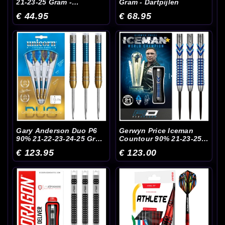
21-23-25 Gram -
Gram - Dartpijlen
Dartpijlen
€ 44.95
€ 68.95
Gary Anderson Duo P6
Gerwyn Price Iceman
90% 21-22-23-24-25 Gram
Countour 90% 21-23-25
- Dartpijlen
Gram - Dartpijlen
€ 123.95
€ 123.00