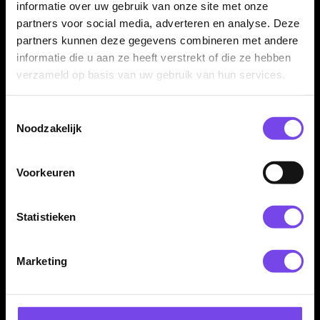
GOAT Strikes 90% -
Grandslam Golden Virgin
informatie over uw gebruik van onze site met onze
Dartpijlen
90% 21 t/m 27 Gram -
partners voor social media, adverteren en analyse. Deze
Dartpijlen
€ 74.95
€ 39.95
partners kunnen deze gegevens combineren met andere
informatie die u aan ze heeft verstrekt of die ze hebben
verzameld op basis van uw gebruik van hun services.
Toestemmingsselectie
Noodzakelijk
Voorkeuren
Grandslam Goldstar 85%
Grandslam Jack Hammer
21 t/m 28 Gram -
Goldline 90% 21 t/m 27
Statistieken
Dartpijlen
Gram - Dartpijlen
€ 34.95
€ 37.95
Marketing