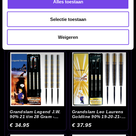
Alles toestaan
Selectie toestaan
Grandslam Jelle Klaasen
Grandslam Legend J.L.
90% - Dartpijlen
90% 21-23-25 Gram -
Weigeren
Dartpijlen
€ 39.95
€ 34.95
Grandslam Legend J.W.
Grandslam Leo Laurens
90% 21 t/m 28 Gram -
Goldline 90% 19-20-21-
Dartpijlen
22 Gram - Dartpijlen
€ 34.95
€ 37.95