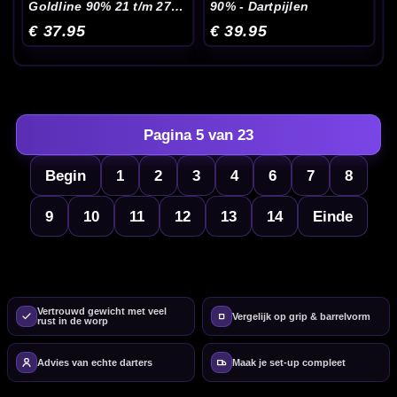
Goldline 90% 21 t/m 27
90% - Dartpijlen
Gram - Dartpijlen
€ 37.95
€ 39.95
Pagina 5 van 23
Begin
1
2
3
4
6
7
8
9
10
11
12
13
14
Einde
Vertrouwd gewicht met veel
Vergelijk op grip & barrelvorm
rust in de worp
Advies van echte darters
Maak je set-up compleet