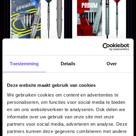
GOAT Javelin 90% -
GOAT Podium 80% -
Dartpijlen
Dartpijlen
€ 79.95
€ 39.95
Toestemming
Details
Over
Deze website maakt gebruik van cookies
We gebruiken cookies om content en advertenties te
personaliseren, om functies voor social media te bieden
en om ons websiteverkeer te analyseren. Ook delen we
informatie over uw gebruik van onze site met onze
partners voor social media, adverteren en analyse. Deze
GOAT Quarterback 90% -
GOAT Rook 95% -
partners kunnen deze gegevens combineren met andere
Dartpijlen
Dartpijlen