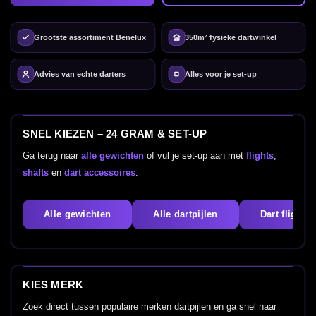
Grootste assortiment Benelux
350m² fysieke dartwinkel
Advies van echte darters
Alles voor je set-up
SNEL KIEZEN – 24 GRAM & SET-UP
Ga terug naar
alle gewichten
of vul je set-up aan met
flights
,
shafts
en
dart accessoires
.
Alle gewichten
Alle dartpijlen
Dart flights
KIES MERK
Zoek direct tussen populaire merken dartpijlen en ga snel naar