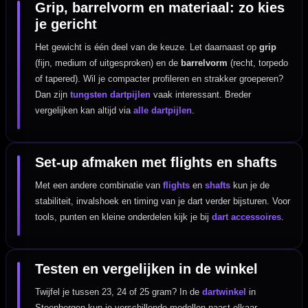
Grip, barrelvorm en materiaal: zo kies
je gericht
Het gewicht is één deel van de keuze. Let daarnaast op
grip
(fijn, medium of uitgesproken) en de
barrelvorm
(recht, torpedo
of tapered). Wil je compacter profileren en strakker groeperen?
Dan zijn
tungsten dartpijlen
vaak interessant. Breder
vergelijken kan altijd via
alle dartpijlen
.
Set-up afmaken met flights en shafts
Met een andere combinatie van
flights
en
shafts
kun je de
stabiliteit, invalshoek en timing van je dart verder bijsturen. Voor
tools, punten en kleine onderdelen kijk je bij
dart accessoires
.
Testen en vergelijken in de winkel
Twijfel je tussen 23, 24 of 25 gram? In de
dartwinkel
in
Steenbergen kun je verschillende modellen naast elkaar