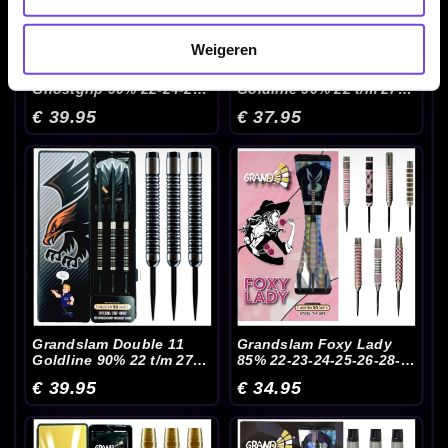
Weigeren
Grandslam Co Stompe
Grandslam Dominator
Ghostgrip 90% 22-24-26
Goldline 90% 22 t/m 27
Gram - Dartpijlen
Gram - Dartpijlen
€ 39.95
€ 37.95
Grandslam Double 11
Grandslam Foxy Lady
Goldline 90% 22 t/m 27
85% 22-23-24-25-26-28-
Gram - Dartpijlen
30 Gram - Dartpijlen
€ 39.95
€ 34.95