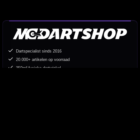
Dartspecialist sinds 2016
20.000+ artikelen op voorraad
350m² fysieke dartwinkel
Deskundig advies van echte darters
Gratis verzending vanaf €40
Hulp Nodig? Wij helpen graag!
Tel: 085-8769938
Klantenservice@mcdartshop.nl
Mcdartshop.nl Graaf Hendrikstraat 5A1, 4651TB Steenbergen,
Nederland.