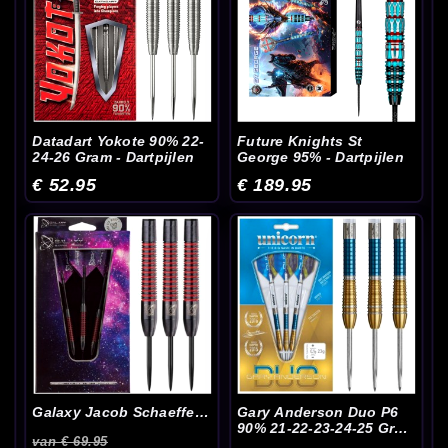
Datadart Yokote 90% 22-
Future Knights St
24-26 Gram - Dartpijlen
George 95% - Dartpijlen
€ 52.95
€ 189.95
Galaxy Jacob Schaeffer
Gary Anderson Duo P6
90% 24 Gram - Dartpijlen
90% 21-22-23-24-25 Gram
van € 69.95
- Dartpijlen