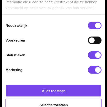
informatie die u aan ze heeft verstrekt of die ze hebben
€ 69.95
€ 79.95
verzameld op basis van uw gebruik van hun services.
Toestemmingsselectie
Noodzakelijk
Voorkeuren
Statistieken
GOAT Sprocket MKIII
Grandslam Aviator
Bomb 90% - Dartpijlen
Goldline 90% 23 t/m 26
Gram - Dartpijlen
€ 74.95
€ 34.95
Marketing
Alles toestaan
Selectie toestaan