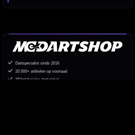
Dartspecialist sinds 2016
20.000+ artikelen op voorraad
350m² fysieke dartwinkel
Deskundig advies van echte darters
Gratis verzending vanaf €40
Hulp Nodig? Wij helpen graag!
Tel: 085-8769938
Klantenservice@mcdartshop.nl