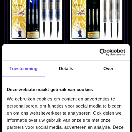
Grandslam Raymond van
Grandslam Shark
Barneveld Triple B 90%
Machine Goldline 90%
21 t/m 28 Gram -
22-28 Gram - Dartpijlen
€ 44.95
€ 37.95
Dartpijlen
Toestemming
Details
Over
Deze website maakt gebruik van cookies
We gebruiken cookies om content en advertenties te
personaliseren, om functies voor social media te bieden
en om ons websiteverkeer te analyseren. Ook delen we
informatie over uw gebruik van onze site met onze
Grandslam Warrior 85%
Harrows Ace Black Brass
partners voor social media, adverteren en analyse. Deze
24-26-28 Gram -
- Dartpijlen