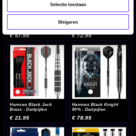
Selectie toestaan
Weigeren
Harrows Atlantis 95% 22-
Harrows Atrax 95% 21-
24-26 Gram - Dartpijlen
22-23-24-25-26 Gram -
Dartpijlen
€ 57.95
€ 72.95
Harrows Black Jack
Harrows Black Knight
Brass - Dartpijlen
90% - Dartpijlen
€ 21.95
€ 78.95