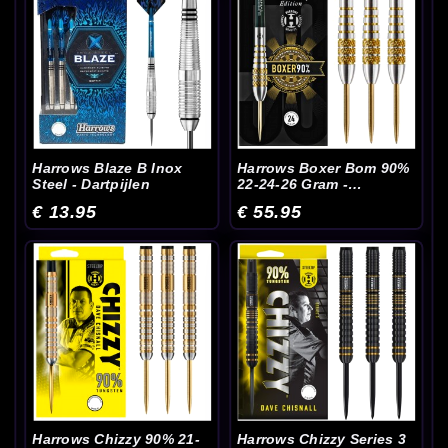
Harrows Blaze B Inox
Harrows Boxer Bom 90%
Steel - Dartpijlen
22-24-26 Gram -
Dartpijlen
€ 13.95
€ 55.95
Harrows Chizzy 90% 21-
Harrows Chizzy Series 3