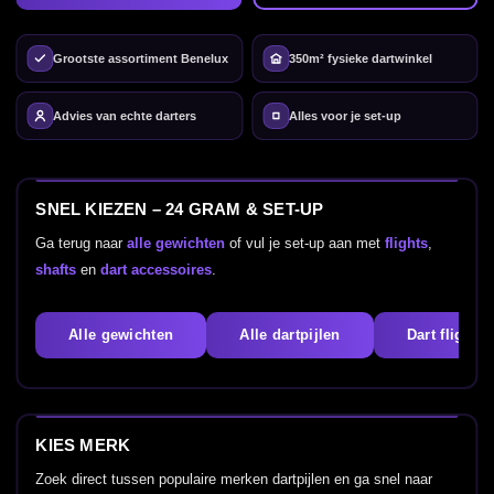
Grootste assortiment Benelux
350m² fysieke dartwinkel
Advies van echte darters
Alles voor je set-up
SNEL KIEZEN – 24 GRAM & SET-UP
Ga terug naar
alle gewichten
of vul je set-up aan met
flights
,
shafts
en
dart accessoires
.
Alle gewichten
Alle dartpijlen
Dart flights
KIES MERK
Zoek direct tussen populaire merken dartpijlen en ga snel naar