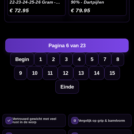
22-23-24-25-26 Gram -
90% - Dartpijlen
Dartpijlen
€ 72.95
€ 79.95
Pagina 6 van 23
Begin
1
2
3
4
5
7
8
9
10
11
12
13
14
15
Einde
Vertrouwd gewicht met veel
Vergelijk op grip & barrelvorm
rust in de worp