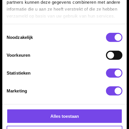
partners kunnen deze gegevens combineren met andere
Dartpijlen
€ 34.95
€ 13.50
informatie die u aan ze heeft verstrekt of die ze hebben
verzameld op basis van uw gebruik van hun services.
Toestemmingsselectie
Noodzakelijk
Voorkeuren
Harrows Assassin KN
Harrows Assassin RG
Statistieken
80% 24 Gram - Dartpijlen
80% 24 Gram - Dartpijlen
€ 42.95
€ 42.95
Marketing
Alles toestaan