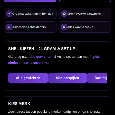
Grootste assortiment Benelux
350m² fysieke dartwinkel
Advies van echte darters
Alles voor je set-up
SNEL KIEZEN – 24 GRAM & SET-UP
Ga terug naar
alle gewichten
of vul je set-up aan met
flights
,
shafts
en
dart accessoires
.
Alle gewichten
Alle dartpijlen
Dart flights
KIES MERK
Zoek direct tussen populaire merken dartpijlen en ga snel naar