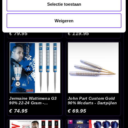
Selectie toestaan
Weigeren
Harrows Wolfram Infinity
Harrows Wolfram Trinity
97% 21-22-23-24-25-26
95% - Dartpijlen
Gram - Dartpijlen
€ 79.95
€ 119.95
Jermaine Wattimena G3
John Part Custom Gold
90% 22-24 Gram -
90% Mcdarts - Dartpijlen
Dartpijlen
€ 74.95
€ 69.95