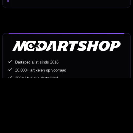
Dartspecialist sinds 2016
20.000+ artikelen op voorraad
350m² fysieke dartwinkel
Deskundig advies van echte darters
Gratis verzending vanaf €40
Hulp Nodig? Wij helpen graag!
Tel: 085-8769938
Klantenservice@mcdartshop.nl