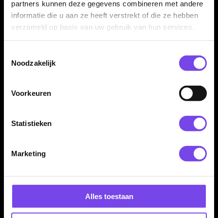
partners kunnen deze gegevens combineren met andere
€ 14.95
€ 14.95
informatie die u aan ze heeft verstrekt of die ze hebben
verzameld op basis van uw gebruik van hun services.
Toestemmingsselectie
Noodzakelijk
Voorkeuren
Harrows Vulcan Brass -
Harrows Wolfram 97% -
Statistieken
Dartpijlen
Dartpijlen
€ 18.95
€ 68.95
Marketing
Alles toestaan