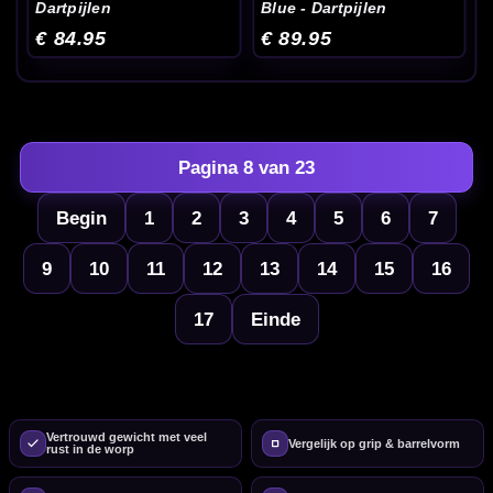
Dartpijlen
Blue - Dartpijlen
€ 84.95
€ 89.95
Pagina 8 van 23
Begin
1
2
3
4
5
6
7
9
10
11
12
13
14
15
16
17
Einde
Vertrouwd gewicht met veel
Vergelijk op grip & barrelvorm
rust in de worp