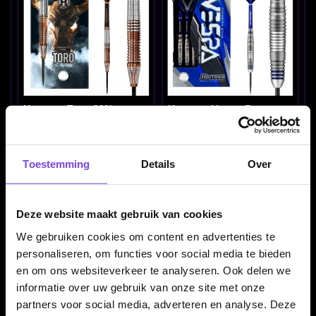
Harrows Toro 90% -
Harrows Vespa Brass -
Dartpijlen
Dartpijlen
€ 78.95
€ 19.95
Toestemming
Details
Over
Deze website maakt gebruik van cookies
We gebruiken cookies om content en advertenties te
personaliseren, om functies voor social media te bieden
en om ons websiteverkeer te analyseren. Ook delen we
informatie over uw gebruik van onze site met onze
Harrows Vivid Green
Harrows Vivid Red Brass
partners voor social media, adverteren en analyse. Deze
Brass - Dartpijlen
- Dartpijlen