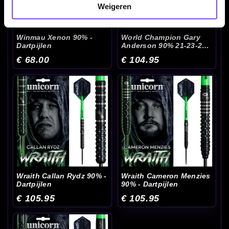
Weigeren
Winmau Xenon 90% -
World Champion Gary
Dartpijlen
Anderson 90% 21-23-25-
27 Gram - Dartpijlen
€ 68.00
€ 104.95
Wraith Callan Rydz 90% -
Wraith Cameron Menzies
Dartpijlen
90% - Dartpijlen
€ 105.95
€ 105.95