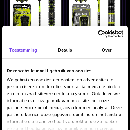
Winmau Michael van
Winmau Michael van
Gerwen Adrenalin 90% -
Gerwen Aspire 80% -
Toestemming
Details
Over
Dartpijlen
Dartpijlen
€ 123.00
€ 61.00
Deze website maakt gebruik van cookies
We gebruiken cookies om content en advertenties te
personaliseren, om functies voor social media te bieden
en om ons websiteverkeer te analyseren. Ook delen we
informatie over uw gebruik van onze site met onze
partners voor social media, adverteren en analyse. Deze
partners kunnen deze gegevens combineren met andere
informatie die u aan ze heeft verstrekt of die ze hebben
Winmau Michael van
Winmau Sniper V3 90% -
Gerwen Exact 90% -
Dartpijlen
verzameld op basis van uw gebruik van hun services.