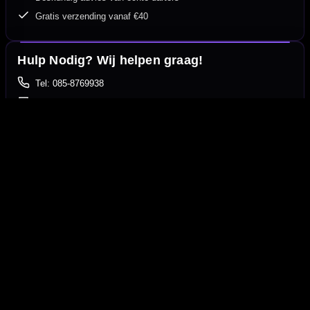
Gratis verzending vanaf €40
Hulp Nodig? Wij helpen graag!
Tel: 085-8769938
Klantenservice@mcdartshop.nl
Mcdartshop.nl Graaf Hendrikstraat 5A1, 4651TB Steenbergen,
Nederland.
Verwerking & verzending
Op voorraad: direct verwerkt en verzonden. Nabestelling:
afhankelijk van leverancier.
Wil je Mcdartshop.nl volgen?