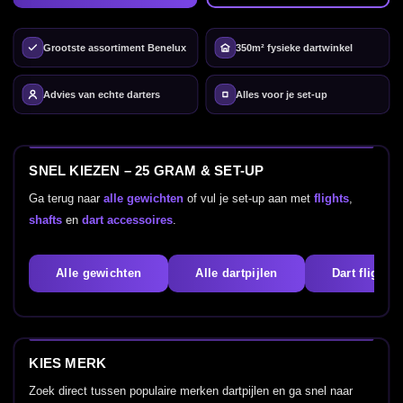
Grootste assortiment Benelux
350m² fysieke dartwinkel
Advies van echte darters
Alles voor je set-up
SNEL KIEZEN – 25 GRAM & SET-UP
Ga terug naar
alle gewichten
of vul je set-up aan met
flights
,
shafts
en
dart accessoires
.
Alle gewichten
Alle dartpijlen
Dart flights
KIES MERK
Zoek direct tussen populaire merken dartpijlen en ga snel naar