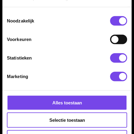
Dartpijlen
€ 84.00
€ 66.00
Toestemmingsselectie
Noodzakelijk
Voorkeuren
Statistieken
Winmau Vincent van der
Winmau Wildcats 90% -
Marketing
Voort 90% - Dartpijlen
Dartpijlen
€ 70.00
€ 56.00
Alles toestaan
Selectie toestaan