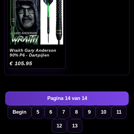
Wraith Gary Anderson
90% P6 - Dartpijlen
€ 105.95
Pagina 14 van 14
Begin
5
6
7
8
9
10
11
12
13