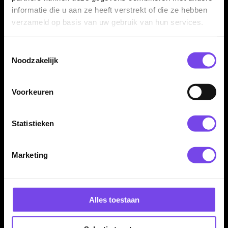
Dartpijlen
informatie die u aan ze heeft verstrekt of die ze hebben
€ 49.95
€ 76.95
verzameld op basis van uw gebruik van hun services.
Toestemmingsselectie
Noodzakelijk
Voorkeuren
Statistieken
Harrows Taipan 90% -
Harrows Toro 90% -
Dartpijlen
Dartpijlen
€ 91.95
€ 78.95
Marketing
Alles toestaan