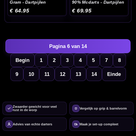
Gram - Dartpijlen
90% Mcdarts - Dartpijlen
€ 64.95
€ 69.95
Pagina 6 van 14
Begin
1
2
3
4
5
7
8
9
10
11
12
13
14
Einde
Zwaarder gewicht voor veel
Vergelijk op grip & barrelvorm
rust in de worp
Advies van echte darters
Maak je set-up compleet