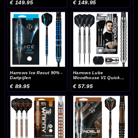
€ 149.95
€ 149.95
Harrows Ice Recut 90% -
Harrows Luke
Dartpijlen
Woodhouse V1 Quick
Point 90% - Dartpijlen
€ 89.95
€ 57.95