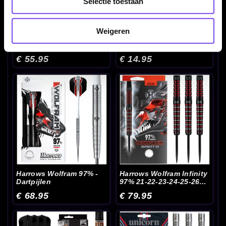
Selectie toestaan
Weigeren
Harrows V-Wing 90% 21-
Harrows Vivid Black
23-25 Gram - Dartpijlen
Brass - Dartpijlen
€ 55.95
€ 14.95
Harrows Wolfram 97% -
Harrows Wolfram Infinity
Dartpijlen
97% 21-22-23-24-25-26
Gram - Dartpijlen
€ 68.95
€ 79.95