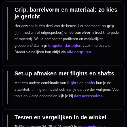
Grip, barrelvorm en materiaal: zo kies
je gericht
Het gewicht is één deel van de keuze. Let daarnaast op
grip
(fijn, medium of uitgesproken) en de
barrelvorm
(recht, torpedo
of tapered). Wil je compacter profileren en makkelijker
groeperen? Dan zijn
tungsten dartpijlen
vaak interessant.
Breder vergelijken kan altijd via
alle dartpijlen
.
Set-up afmaken met flights en shafts
Met een andere combinatie van
flights
en
shafts
kun je de
stabiliteit, timing en invalshoek van je dart verder verfijnen. Voor
tools en kleine onderdelen kijk je bij
dart accessoires
.
Testen en vergelijken in de winkel
Twijfel je tussen 24, 25 of 26 gram? In de
dartwinkel
in