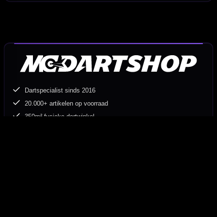
Dartspecialist sinds 2016
20.000+ artikelen op voorraad
350m² fysieke dartwinkel
Deskundig advies van echte darters
Gratis verzending vanaf €40
Hulp Nodig? Wij helpen graag!
Tel: 085-8769938
Klantenservice@mcdartshop.nl
Mcdartshop.nl Graaf Hendrikstraat 5A1, 4651TB Steenbergen,