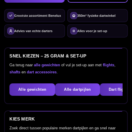
Grootste assortiment Benelux
350m² fysieke dartwinkel
Advies van echte darters
Alles voor je set-up
SNEL KIEZEN – 25 GRAM & SET-UP
Ga terug naar
alle gewichten
of vul je set-up aan met
flights
,
shafts
en
dart accessoires
.
Alle gewichten
Alle dartpijlen
Dart flights
KIES MERK
Zoek direct tussen populaire merken dartpijlen en ga snel naar