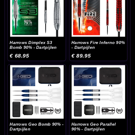
Harrows Dimplex S3
Harrows Fire Inferno 90%
Bomb 90% - Dartpijlen
- Dartpijlen
€ 68.95
€ 89.95
Harrows Geo Bomb 90% -
Harrows Geo Parallel
Dartpijlen
90% - Dartpijlen