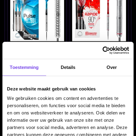
Harrows Pulse 90% -
Harrows Rapide 90%
Dartpijlen
Ringed - Dartpijlen
€ 49.95
€ 51.95
Toestemming
Details
Over
Deze website maakt gebruik van cookies
We gebruiken cookies om content en advertenties te
personaliseren, om functies voor social media te bieden
en om ons websiteverkeer te analyseren. Ook delen we
informatie over uw gebruik van onze site met onze
partners voor social media, adverteren en analyse. Deze
Harrows Razr Parallel
Harrows Red Horizon
90% - Dartpijlen
90% 21-26 Gram -
partners kunnen deze gegevens combineren met andere