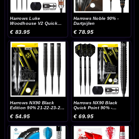
Harrows Luke
Harrows Noble 90% -
Woodhouse V2 Quick
Dartpijlen
Point 90% - Dartpijlen
€ 83.95
€ 78.95
Harrows NX90 Black
Harrows NX90 Black
Edition 90% 21-22-23-24-
Quick Point 90% -
25-26 Gram - Dartpijlen
Dartpijlen
€ 54.95
€ 69.95