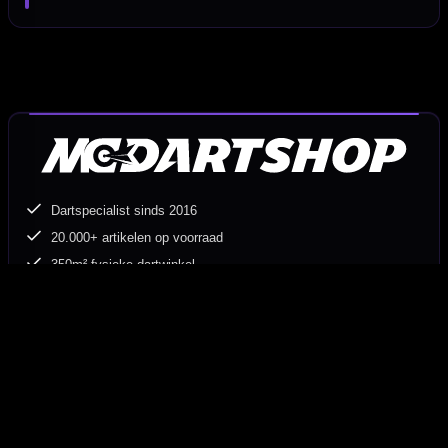
Dartspecialist sinds 2016
20.000+ artikelen op voorraad
350m² fysieke dartwinkel
Deskundig advies van echte darters
Gratis verzending vanaf €40
Hulp Nodig? Wij helpen graag!
Tel: 085-8769938
Klantenservice@mcdartshop.nl