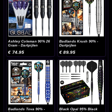
Ashley Coleman 90% 26
Badlands Krush 90% -
Gram - Dartpijlen
Dartpijlen
€ 74.95
€ 89.95
Badlands Tova 90% -
Black Opal 95% Black