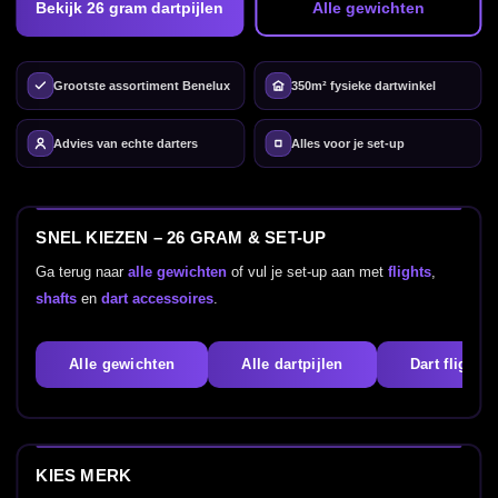
Bekijk 26 gram dartpijlen
Alle gewichten
Grootste assortiment Benelux
350m² fysieke dartwinkel
Advies van echte darters
Alles voor je set-up
SNEL KIEZEN – 26 GRAM & SET-UP
Ga terug naar
alle gewichten
of vul je set-up aan met
flights
,
shafts
en
dart accessoires
.
Alle gewichten
Alle dartpijlen
Dart flights
KIES MERK