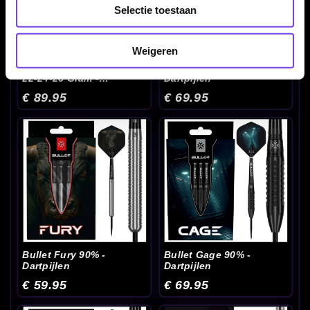
Selectie toestaan
Weigeren
Bull's Stingray ST4 90%
Bullet Diesel 85% -
22-24-26 Gram -
Dartpijlen
Dartpijlen
€ 89.95
€ 69.95
Bullet Fury 90% -
Bullet Gage 90% -
Dartpijlen
Dartpijlen
€ 59.95
€ 69.95