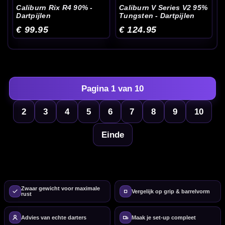
Caliburn Rix R4 90% -
Caliburn V Series V2 95%
Dartpijlen
Tungsten - Dartpijlen
€ 99.95
€ 124.95
Pagina 1 van 10
2
3
4
5
6
7
8
9
10
Einde
Zwaar gewicht voor maximale
Vergelijk op grip & barrelvorm
rust
Advies van echte darters
Maak je set-up compleet