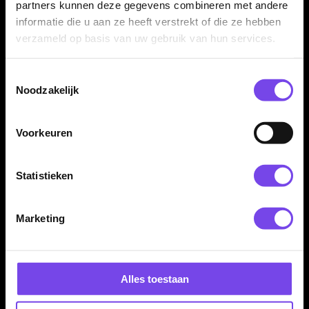
Mission Alan Soutar 90%
Mission Archon 97.5 %
partners kunnen deze gegevens combineren met andere
22-24-26-28 Gram -
22-24-26 Gram -
informatie die u aan ze heeft verstrekt of die ze hebben
Dartpijlen
Dartpijlen
€ 77.95
€ 122.95
verzameld op basis van uw gebruik van hun services.
Toestemmingsselectie
Noodzakelijk
Voorkeuren
Statistieken
Mission Arkitekt 90% -
Mission Darryl Fitton
Dartpijlen
95% 22-24-26 Gram -
Dartpijlen
€ 74.95
€ 71.95
Marketing
Alles toestaan