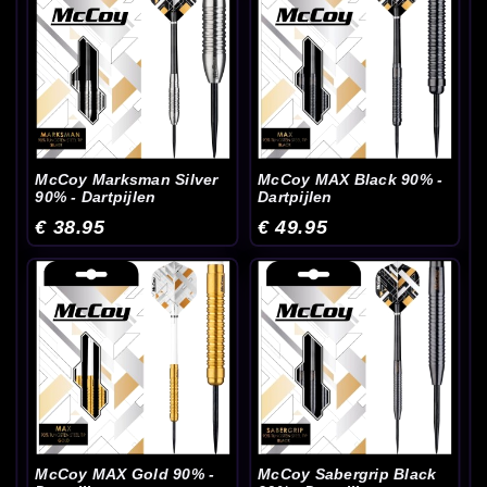
McCoy Marksman Silver
McCoy MAX Black 90% -
90% - Dartpijlen
Dartpijlen
€ 38.95
€ 49.95
McCoy MAX Gold 90% -
McCoy Sabergrip Black