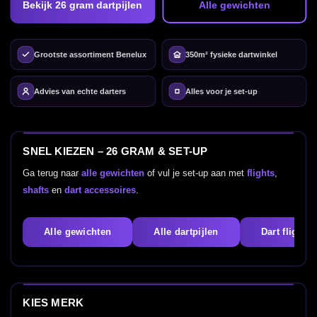
Bekijk 26 gram dartpijlen
Alle gewichten
Grootste assortiment Benelux
350m² fysieke dartwinkel
Advies van echte darters
Alles voor je set-up
SNEL KIEZEN – 26 GRAM & SET-UP
Ga terug naar
alle gewichten
of vul je set-up aan met
flights
,
shafts
en
dart accessoires
.
Alle gewichten
Alle dartpijlen
Dart flights
KIES MERK