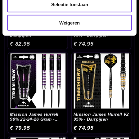
Selectie toestaan
Weigeren
Mission ION 95% -
Mission Jack Tweddel
Dartpijlen
95% - Dartpijlen
€ 82.95
€ 74.95
Mission James Hurrell
Mission James Hurrell V2
90% 22-24-26 Gram -
95% - Dartpijlen
Dartpijlen
€ 79.95
€ 74.95