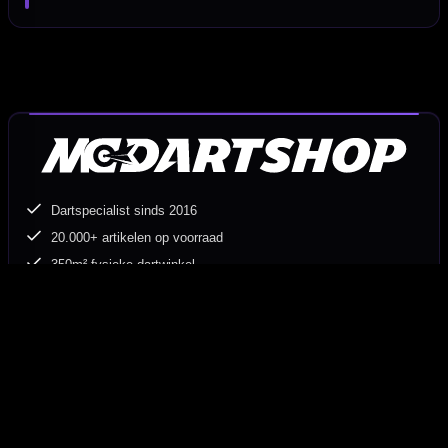
Dartspecialist sinds 2016
20.000+ artikelen op voorraad
350m² fysieke dartwinkel
Deskundig advies van echte darters
Gratis verzending vanaf €40
Hulp Nodig? Wij helpen graag!
Tel: 085-8769938
Klantenservice@mcdartshop.nl