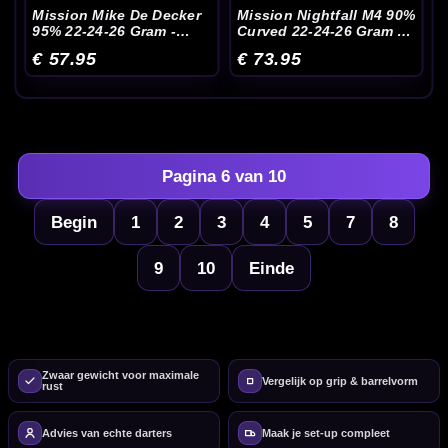
Mission Mike De Decker
Mission Nightfall M4 90%
95% 22-24-26 Gram -
Curved 22-24-26 Gram -
Dartpijlen
Dartpijlen
€ 57.95
€ 73.95
Pagina 6 van 10
Begin
1
2
3
4
5
7
8
9
10
Einde
Zwaar gewicht voor maximale
Vergelijk op grip & barrelvorm
rust
Advies van echte darters
Maak je set-up compleet