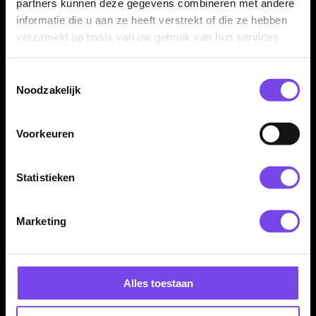
partners kunnen deze gegevens combineren met andere
vergelijk je niet alleen op naam, maar ook op merk, uitstraling
informatie die u aan ze heeft verstrekt of die ze hebben
en speelgevoel.
verzameld op basis van uw gebruik van hun services.
Ryan Joyce en andere bekende
Toestemmingsselectie
dartspelers vergelijken
Noodzakelijk
Zoek je naast Ryan Joyce ook andere spelerscollecties? Dan
kun je binnen de spelerscategorie eenvoudig verder kijken naar
Voorkeuren
andere bekende namen. Dat maakt het makkelijker om te
vergelijken op griptype, gewicht, barrelvorm en afwerking. Zo
Statistieken
vergroot je de kans dat je een set vindt die echt goed aansluit
bij jouw spel.
Marketing
Vergelijken, combineren en verder
finetunen
Alles toestaan
Of je nu specifiek zoekt naar Ryan Joyce artikelen of gewoon
een andere set-up wilt proberen: vergelijken blijft de beste stap.