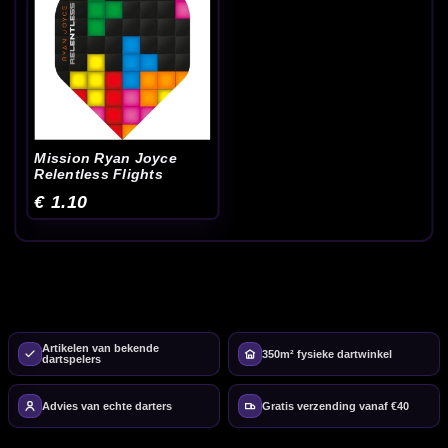
Mission Ryan Joyce
Relentless Flights
€ 1.10
Artikelen van bekende
350m² fysieke dartwinkel
dartspelers
Advies van echte darters
Gratis verzending vanaf €40