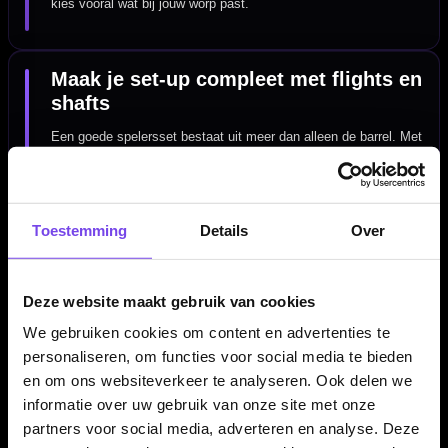
kies vooral wat bij jouw worp past.
Maak je set-up compleet met flights en
shafts
Een goede spelersset bestaat uit meer dan alleen de barrel. Met
de juiste
shafts
en
flights
kun je de balans en vlucht van je
darts verder afstemmen. Zo kun je een set van Ryan Joyce
combineren met onderdelen die beter aansluiten bij jouw
Toestemming
voorkeur in stabiliteit, snelheid en worpritme.
Details
Over
Deze website maakt gebruik van cookies
Spelersartikelen voor fans en
fanatieke darters
We gebruiken cookies om content en advertenties te
personaliseren, om functies voor social media te bieden
Artikelen van bekende dartspelers zijn populair bij fans, maar
en om ons websiteverkeer te analyseren. Ook delen we
zeker ook bij darters die gewoon een specifiek profiel of design
informatie over uw gebruik van onze site met onze
zoeken. Binnen
dartspelers artikelen
kun je eenvoudig
partners voor social media, adverteren en analyse. Deze
verschillende spelercollecties naast elkaar bekijken. Zo