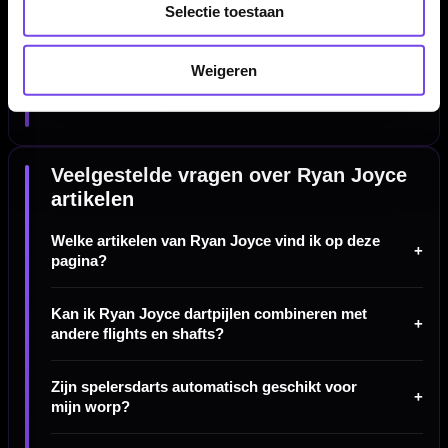
Let op hoe een barrel in de vingers ligt, hoe het gewicht
Selectie toestaan
verdeeld is en hoe de pijl reageert tijdens het gooien. Combineer
je darts eventueel met andere flights of shafts en bekijk ook
Weigeren
categorieën zoals
dart accessoires
en
dartpijlen
voor extra
mogelijkheden.
Veelgestelde vragen over Ryan Joyce
artikelen
Welke artikelen van Ryan Joyce vind ik op deze
pagina?
Kan ik Ryan Joyce dartpijlen combineren met
andere flights en shafts?
Zijn spelersdarts automatisch geschikt voor
mijn worp?