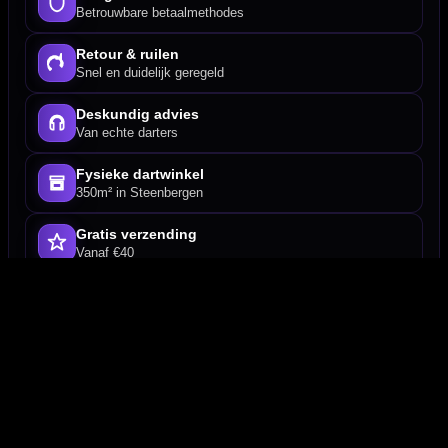
Betrouwbare betaalmethodes
Retour & ruilen
Snel en duidelijk geregeld
Deskundig advies
Van echte darters
Fysieke dartwinkel
350m² in Steenbergen
Gratis verzending
Vanaf €40
Betaal veilig met
iDEAL / Wero
PayPal
Creditcard
Sofort
Overboeking
Bancontact (BE)