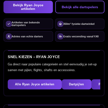
Bekijk Ryan Joyce
Bekijk alle dartspelers
artikelen
Artikelen van bekende
350m² fysieke dartwinkel
dartspelers
Advies van echte darters
Gratis verzending vanaf €40
SNEL KIEZEN – RYAN JOYCE
Ga direct naar populaire categorieën en stel eenvoudig je set-up
samen met pijlen, flights, shafts en accessoires.
Alle Ryan Joyce artikelen
Dartpijlen
Flight