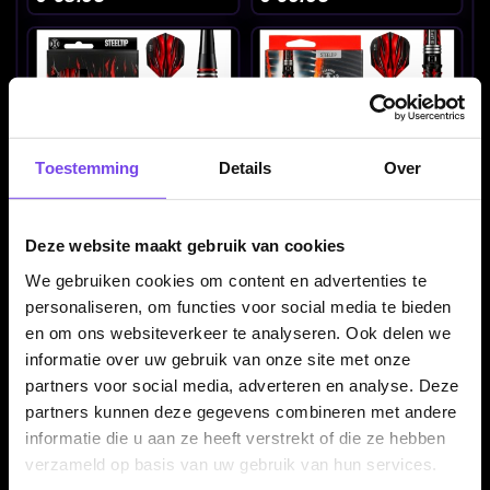
Toestemming
Details
Over
Harrows Fire High Grade
Harrows Fire Inferno 90%
Deze website maakt gebruik van cookies
Alloy - Dartpijlen
- Dartpijlen
We gebruiken cookies om content en advertenties te
€ 15.50
€ 89.95
personaliseren, om functies voor social media te bieden
en om ons websiteverkeer te analyseren. Ook delen we
informatie over uw gebruik van onze site met onze
partners voor social media, adverteren en analyse. Deze
partners kunnen deze gegevens combineren met andere
informatie die u aan ze heeft verstrekt of die ze hebben
verzameld op basis van uw gebruik van hun services.