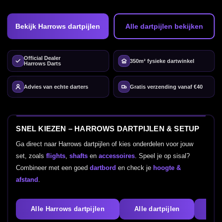
Bekijk Harrows dartpijlen
Alle dartpijlen bekijken
Official Dealer
350m² fysieke dartwinkel
Harrows Darts
Advies van echte darters
Gratis verzending vanaf €40
SNEL KIEZEN – HARROWS DARTPIJLEN & SETUP
Ga direct naar Harrows dartpijlen of kies onderdelen voor jouw
set, zoals
flights
,
shafts
en
accessoires
. Speel je op sisal?
Combineer met een goed
dartbord
en check je
hoogte &
afstand
.
Alle Harrows dartpijlen
Alle dartpijlen
Fli