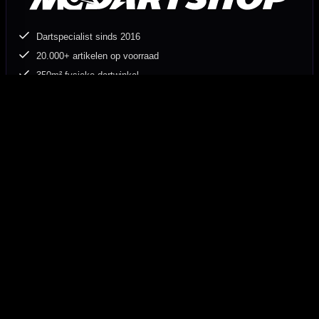
Dartspecialist sinds 2016
20.000+ artikelen op voorraad
350m² fysieke dartwinkel
Deskundig advies van echte darters
Gratis verzending vanaf €40
Hulp Nodig? Wij helpen graag!
Tel: 085-8769938
Klantenservice@mcdartshop.nl
Mcdartshop.nl Graaf Hendrikstraat 5A1, 4651TB Steenbergen,
Nederland.
Verwerking & verzending
Op voorraad: direct verwerkt en verzonden. Nabestelling:
afhankelijk van leverancier.