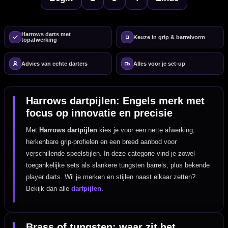
Harrows darts met
Keuze in grip & barrelvorm
topafwerking
Advies van echte darters
Alles voor je set-up
Harrows dartpijlen: Engels merk met
focus op innovatie en precisie
Met
Harrows dartpijlen
kies je voor een nette afwerking,
herkenbare grip-profielen en een breed aanbod voor
verschillende speelstijlen. In deze categorie vind je zowel
toegankelijke sets als slankere tungsten barrels, plus bekende
player darts. Wil je merken en stijlen naast elkaar zetten?
Bekijk dan alle
dartpijlen
.
Brass of tungsten: waar zit het