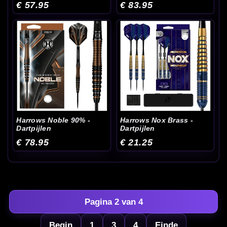
€ 57.95
€ 83.95
Harrows Noble 90% -
Harrows Nox Brass -
Dartpijlen
Dartpijlen
€ 78.95
€ 21.25
Pagina 2 van 4
Begin
1
3
4
Einde