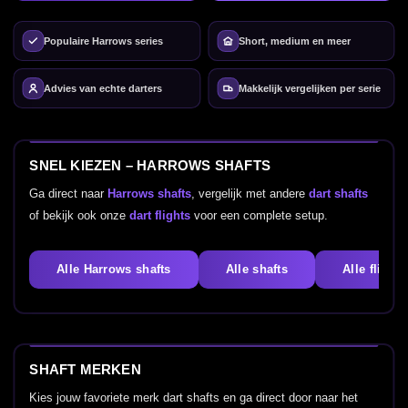
Populaire Harrows series
Short, medium en meer
Advies van echte darters
Makkelijk vergelijken per serie
SNEL KIEZEN – HARROWS SHAFTS
Ga direct naar
Harrows shafts
, vergelijk met andere
dart shafts
of bekijk ook onze
dart flights
voor een complete setup.
Alle Harrows shafts
Alle shafts
Alle flights
SHAFT MERKEN
Kies jouw favoriete merk dart shafts en ga direct door naar het