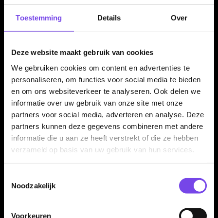
Toestemming
Details
Over
Harrows Supergrip
Deze website maakt gebruik van cookies
Zwart/Zilver - Dart Shafts
We gebruiken cookies om content en advertenties te
€ 1.99
personaliseren, om functies voor social media te bieden
en om ons websiteverkeer te analyseren. Ook delen we
informatie over uw gebruik van onze site met onze
partners voor social media, adverteren en analyse. Deze
partners kunnen deze gegevens combineren met andere
Pagina 2 van 2
informatie die u aan ze heeft verstrekt of die ze hebben
verzameld op basis van uw gebruik van hun services.
Begin
1
Toestemmingsselectie
Noodzakelijk
Veel keuze in lengtes &
Bekende Harrows shaft series
uitvoeringen
Makkelijk combineren met
Advies van echte darters
Voorkeuren
flights